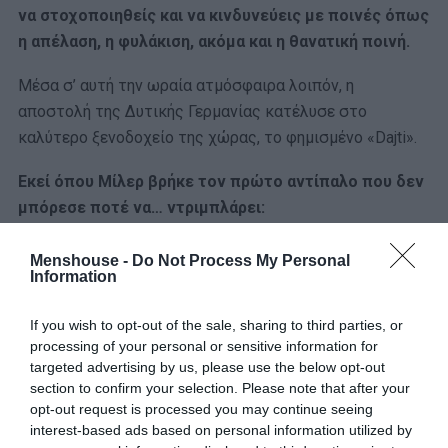
να στοχοποιηθείς και να κινδυνεύεις με ποινές όπως
η απέλαση, η φυλάκιση, ακόμα και η θανατική ποινή.
Μέσα σ’ αυτή την ωραία ατμόσφαιρα λοιπόν, η
αποστολή της Δυτικής Γερμανίας κατέλυσε στο
καλύτερο ξενοδοχείο της χώρας, το φημισμένο «Dajti».
Εκεί όπου Μίλερ βρήκε τον πρώτο αντίπαλο που δεν
μπόρεσε ποτέ να… ντριμπλάρει:
Τη Hojna!
Menshouse -
Do Not Process My Personal
Information
Μια καμαριέρα του ξενοδοχείου, η οποία του έκλεψε
την καρδιά!
If you wish to opt-out of the sale, sharing to third parties, or
processing of your personal or sensitive information for
Χωρίς να ξέρει λοιπόν κανείς αν το μεταξύ τους
targeted advertising by us, please use the below opt-out
section to confirm your selection. Please note that after your
ειδύλλιο έπαιξε ρόλο σε αυτό, ο Μίλερ δεν αγωνίστηκε
opt-out request is processed you may continue seeing
καθόλου στο ματς.
interest-based ads based on personal information utilized by