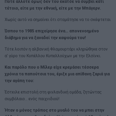
Ποτέ άλλοτε όμως δεν του έκατσε να συμβεί κάτι
τέτοιο, είτε με την εθνική, είτε με την Μπάγερν.
Χωρίς αυτό να σημαίνει ότι σταμάτησε να το σκέφτεται.
Ώσπου το 1985 επιχείρησε ένα… απονενοημένο
διάβημα για να ξαναδεί την καψούρα του!
Τότε λοιπόν η αλβανική Φλαμουρτάρι κληρώθηκε στον
α’ γύρο του Κυπέλλου Κυπελλούχων με την Ελσίνκι.
Και παρόλο που ο Μίλερ είχε κρεμάσει τέσσερα
χρόνια τα παπούτσια του, έριξε μια απίθανη ζαριά για
την αγάπη του:
Έστειλε επιστολή στη φινλανδική ομάδα, ζητώντας
συμβόλαιο… ενός παιχνιδιού!
Ήταν ο μόνος τρόπος στο μυαλό του να μπει στην