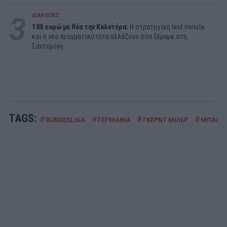
3
ΔΙΑΚΟΠΕΣ
180 ευρώ με θέα την Καλντέρα:
Η στρατηγική last minute
και η νέα πραγματικότητα αλλάζουν όσα ξέραμε στη
Σαντορίνη
TAGS:
#
#
#
#
BUNDESLIGA
ΓΕΡΜΑΝΙΑ
ΓΚΕΡΝΤ ΜΙΛΕΡ
ΜΠΑΛΑ