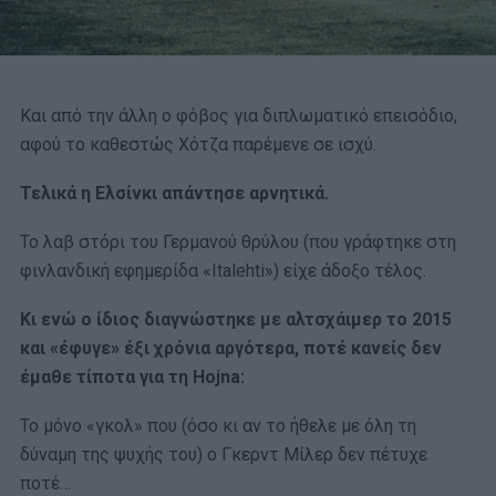
Και από την άλλη ο φόβος για διπλωματικό επεισόδιο,
αφού το καθεστώς Χότζα παρέμενε σε ισχύ.
Τελικά η Ελσίνκι απάντησε αρνητικά.
Το λαβ στόρι του Γερμανού θρύλου (που γράφτηκε στη
φινλανδική εφημερίδα «Italehti») είχε άδοξο τέλος.
Κι ενώ ο ίδιος διαγνώστηκε με αλτσχάιμερ το 2015
και «έφυγε» έξι χρόνια αργότερα, ποτέ κανείς δεν
έμαθε τίποτα για τη Hojna:
Το μόνο «γκολ» που (όσο κι αν το ήθελε με όλη τη
δύναμη της ψυχής του) ο Γκερντ Μίλερ δεν πέτυχε
ποτέ…