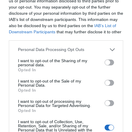
us or personal information disclosed to third parties prior to
Παρόλο που στο 6-0 του α’ γύρου είχε σημειώσει
your opt-out. You may separately opt-out of the further
τέσσερα γκολ, δεν χρησιμοποιήθηκε καθόλου από
disclosure of your personal information by third parties on the
τον τεχνικό, Χέλμουτ Σιν.
IAB’s list of downstream participants. This information may
also be disclosed by us to third parties on the
IAB’s List of
Downstream Participants
that may further disclose it to other
Και αυτό μόνο αμελητέο κόστος δεν είχε, αφού η Δυτική
third parties.
Γερμανία κόλλησε στο 0-0 και το συγκεκριμένο
αποτέλεσμα αποδείχθηκε κομβικό στο να χάσει το μόνο
Personal Data Processing Opt Outs
Euro από το οποίο έλειψε ποτέ…
I want to opt-out of the Sharing of my
personal data.
Ανεξάρτητα όμως του τι συνέβη στο ματς, το μυαλό
Opted In
του Μίλερ παρέμενε στη Hojna.
I want to opt-out of the Sale of my
Personal Data.
Εκείνος θα έπρεπε να φύγει, εκείνη δεν μπορούσε να
Opted In
βγει από τη χώρα και το να μπεις ξανά σε εκείνη χωρίς
I want to opt-out of processing my
συγκεκριμένο λόγο ήταν απίθανο.
Personal Data for Targeted Advertising.
Opted In
Αν και χρειάστηκε όμως να περάσουν τέσσερα
I want to opt-out of Collection, Use,
χρόνια, η… κληρωτίδα των προκριματικών του
Retention, Sale, and/or Sharing of my
Personal Data that Is Unrelated with the