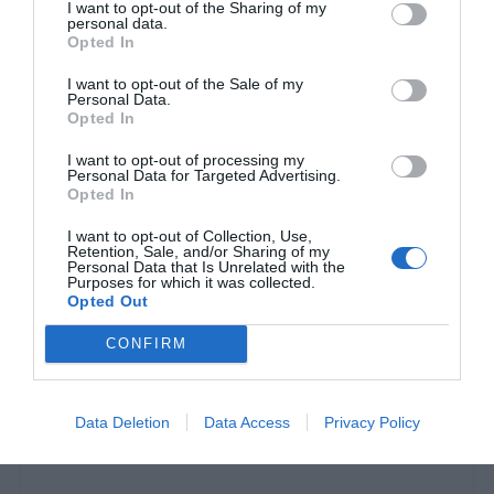
I want to opt-out of the Sharing of my
personal data.
Opted In
I want to opt-out of the Sale of my
Personal Data.
Opted In
20 κίτρινες τη σεζόν, τους σήκωνε στον αέρα:
I want to opt-out of processing my
Ο στόπερ - θρύλος που έπαιζε πιωμένος και με
Personal Data for Targeted Advertising.
Opted In
ένα πακέτο τσιγάρα στην κάλτσα
I want to opt-out of Collection, Use,
Retention, Sale, and/or Sharing of my
Personal Data that Is Unrelated with the
Γιώργος Μαραθιανός
Purposes for which it was collected.
Opted Out
CONFIRM
Data Deletion
Data Access
Privacy Policy