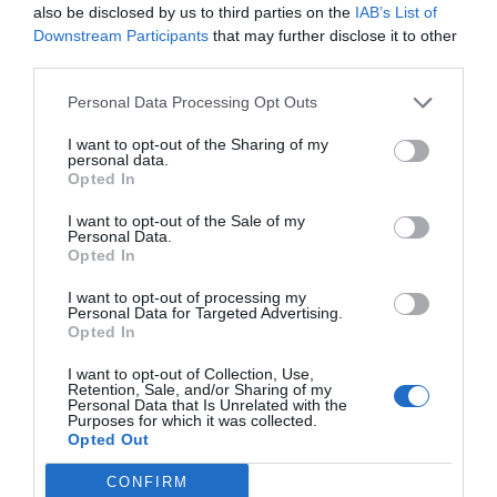
also be disclosed by us to third parties on the
IAB’s List of
πρωταθλήτρια Ελλάδας.
Downstream Participants
that may further disclose it to other
third parties.
Personal Data Processing Opt Outs
I want to opt-out of the Sharing of my
personal data.
Opted In
I want to opt-out of the Sale of my
Personal Data.
Opted In
I want to opt-out of processing my
Personal Data for Targeted Advertising.
Opted In
I want to opt-out of Collection, Use,
Retention, Sale, and/or Sharing of my
Personal Data that Is Unrelated with the
Η Μπράιτον είχε σταθερά την μπάλα – από την ΑΕΚ
Purposes for which it was collected.
Opted Out
περισσότερες από 30 επαφές έκαναν μόνο ο
τερματοφύλακας, Στάνκοβιτς, και τα δύο σέντερ-μπακ,
CONFIRM