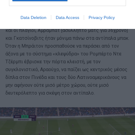
Μήτογλου-Σιμάνσκι – αλλά στις περισσότερες φάσεις,
δεν μπορούσε να βρει τι να την κάνει.
Data Deletion
Data Access
Privacy Policy
Ο Λιβάι Γκαρσία πίεζε τον έναν από τους δύο στόπερ
και οι πλάγιοι, Άμραμπατ [ασύλληπτο ματς για 36χρονο]
και Γκατσίνοβιτς ήταν μόνιμα πάνω στα αντίπαλα μπακ.
Όταν η Μπράιτον προσπαθούσε να περάσει από τον
άξονα με το σύστημα «κλεψύδρα» του Ρομπέρτο Ντε
Τζέρμπι έβρισκε την πόρτα κλειστή, με τον
συγκλονιστικό, Αραούχο, να παίζει ως κεντρικός μέσος
δίπλα στον Πινέδα και τους δύο Λατινοαμερικάνους να
μην αφήνουν ούτε μισό μέτρο χώρου, ούτε μισό
δευτερόλεπτο για σκέψη στον αντίπαλο.