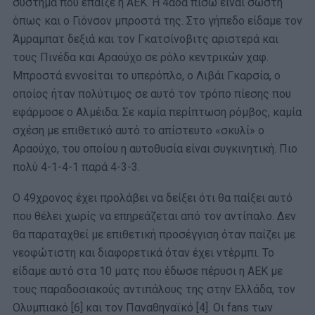
σύστημα που έπαιζε η ΑΕΚ. Η 4άδα πίσω είναι σωστή
όπως και ο Γιόνσον μπροστά της. Στο γήπεδο είδαμε τον
Άμραμπατ δεξιά και τον Γκατσίνοβιτς αριστερά και
τους Πινέδα και Αραούχο σε ρόλο κεντρικών χαφ.
Μπροστά εννοείται το υπερόπλο, ο Λιβάι Γκαρσία, ο
οποίος ήταν πολύτιμος σε αυτό τον τρόπο πίεσης που
εφάρμοσε ο Αλμέιδα. Σε καμία περίπτωση ρόμβος, καμία
σχέση με επιθετικό αυτό το απίστευτο «σκυλί» ο
Αραούχο, του οποίου η αυτοθυσία είναι συγκινητική. Πιο
πολύ 4-1-4-1 παρά 4-3-3.
Ο 49χρονος έχει προλάβει να δείξει ότι θα παίξει αυτό
που θέλει χωρίς να επηρεάζεται από τον αντίπαλο. Δεν
θα παραταχθεί με επιθετική προσέγγιση όταν παίζει με
νεοφώτιστη και διαφορετικά όταν έχει ντέρμπι. Το
είδαμε αυτό στα 10 ματς που έδωσε πέρυσι η ΑΕΚ με
τους παραδοσιακούς αντιπάλους της στην Ελλάδα, τον
Ολυμπιακό [6] και τον Παναθηναϊκό [4]. Οι fans των