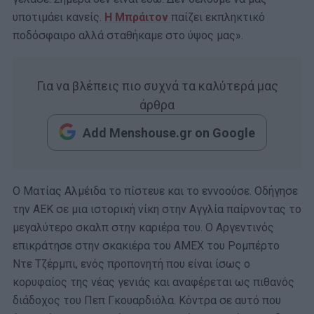
υποτιμάει κανείς.
Η Μπράιτον
παίζει εκπληκτικό
ποδόσφαιρο αλλά σταθήκαμε στο ύψος μας».
Για να βλέπεις πιο συχνά τα καλύτερά μας
άρθρα
Add Menshouse.gr on Google
Ο Ματίας Αλμέιδα το πίστευε και το εννοούσε. Οδήγησε
την ΑΕΚ σε μια ιστορική νίκη στην Αγγλία παίρνοντας το
μεγαλύτερο σκαλπ στην καριέρα του. Ο Αργεντινός
επικράτησε στην σκακιέρα του AMEX του Ρομπέρτο
Ντε Τζέρμπι, ενός προπονητή που είναι ίσως ο
κορυφαίος της νέας γενιάς και αναφέρεται ως πιθανός
διάδοχος του Πεπ Γκουαρδιόλα. Κόντρα σε αυτό που