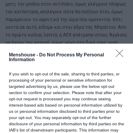
ματς την μπάλα στον αντίπαλο, όμως ελέγχουν πλήρως
την κατάσταση, επιλέγουν πότε θα παίξουν έτσι, όμως
παραμένουν το αφεντικό την ώρα που αμύνονται. Κάτι
κοντά σε αυτό, είδαμε και στην έδρα της Μπράιτον. Από
το πρώτο κιόλας λεπτό, η ΑΕΚ επέτρεπε στους Άγγλους
να έχουν την κατοχή, όμως μόνο στο δικό τους μισό.
Όπως φαίνεται στα screenshots που φτιάξαμε, η Ένωση
Menshouse -
Do Not Process My Personal
ναι μεν πιέζει, όμως όχι την μπάλα.
Information
Είτε ήταν στην ισοπαλία, είτε μπροστά στο σκορ, ο
If you wish to opt-out of the sale, sharing to third parties, or
παίκτης της Μπράιτον που είχε κατοχή απολάμβανε μια
processing of your personal or sensitive information for
σχετική ελευθερία, όμως δεν είχε καμία εύκολη πάσα.
targeted advertising by us, please use the below opt-out
section to confirm your selection. Please note that after your
Και αυτό συνέβαινε επειδή η ΑΕΚ έπαιζε man-to-man σε
opt-out request is processed you may continue seeing
όλο το γήπεδο σε όλους τους πιθανούς αποδέκτες. Αυτό
interest-based ads based on personal information utilized by
είχε σαν αποτέλεσμα ή κάποιος από τους γηπεδούχους
us or personal information disclosed to third parties prior to
να πέσει πίσω και να κάνει one-touch ξανά προς τον
your opt-out. You may separately opt-out of the further
disclosure of your personal information by third parties on the
στόπερ είτε υπήρχε γέμισμα το οποίο ακολουθούσαν
IAB’s list of downstream participants. This information may
aggresive μαρκαρίσματα στις δεύτερες μπάλες από την