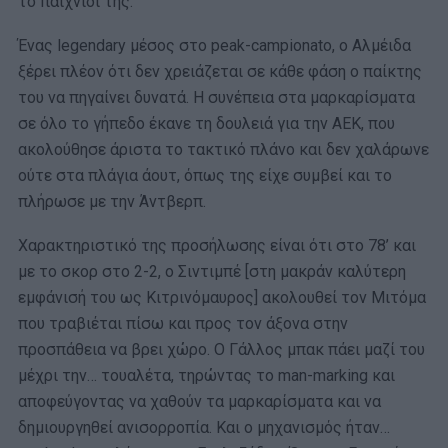
το παιχνίδι της.
Ένας legendary μέσος στο peak-campionato, ο Αλμέιδα
ξέρει πλέον ότι δεν χρειάζεται σε κάθε φάση ο παίκτης
του να πηγαίνει δυνατά. Η συνέπεια στα μαρκαρίσματα
σε όλο το γήπεδο έκανε τη δουλειά για την ΑΕΚ, που
ακολούθησε άριστα το τακτικό πλάνο και δεν χαλάρωνε
ούτε στα πλάγια άουτ, όπως της είχε συμβεί και το
πλήρωσε με την Άντβερπ.
Χαρακτηριστικό της προσήλωσης είναι ότι στο 78’ και
με το σκορ στο 2-2, ο Σιντιμπέ [στη μακράν καλύτερη
εμφάνισή του ως Κιτρινόμαυρος] ακολουθεί τον Μιτόμα
που τραβιέται πίσω και προς τον άξονα στην
προσπάθεια να βρει χώρο. Ο Γάλλος μπακ πάει μαζί του
μέχρι την… τουαλέτα, τηρώντας το man-marking και
αποφεύγοντας να χαθούν τα μαρκαρίσματα και να
δημιουργηθεί ανισορροπία. Και ο μηχανισμός ήταν…