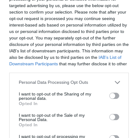
targeted advertising by us, please use the below opt-out
section to confirm your selection. Please note that after your
opt-out request is processed you may continue seeing
interest-based ads based on personal information utilized by
us or personal information disclosed to third parties prior to
your opt-out. You may separately opt-out of the further
disclosure of your personal information by third parties on the
Τελειομανής, καινοτόμος και χαρισματικός
, ο πάλαι
IAB’s list of downstream participants. This information may
ποτέ μέσος υπογράφει ένα δημιούργημα που παίζει την
also be disclosed by us to third parties on the
IAB’s List of
καλύτερη, τη σοβαρότητα και την ωριμότερη μπάλα
Downstream Participants
that may further disclose it to other
στην Bundesgliga. Μπολιάζοντάς το με το δικό του
third parties.
winning culture
, ο φοβερός αυτός τύπος γκρίνιαζε τις
Personal Data Processing Opt Outs
προάλλες επειδή η ομάδα του δεν κέρδισε πιο άνετα
στο Φράιμπουργκ (3-2). Θεώρησε κακή μέρα μια μέρα
I want to opt-out of the Sharing of my
personal data.
που οι παίκτες του κατέγραψαν διπλάσιες τελικές (18-
Opted In
9) και 64% κατοχή σε εκτός έδρας ματς!
I want to opt-out of the Sale of my
Personal Data.
Opted In
I want to opt-out of processing my