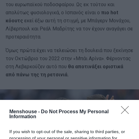
του ευρωπαϊκού ποδοσφαίρου. Ως εκ τούτου και
απολύτως φυσιολογικά, ο Ισπανός είναι ο
πιο hot
κόουτς
εκεί έξω αυτή τη στιγμή, με Μπάγερν Μονάχου,
Λίβερπουλ και Ρεάλ Μαδρίτης να τον έχουν αναγάγει σε
προτεραιότητα.
Όμως πρώτα έχει να τελειώσει τη δουλειά που ξεκίνησε
τον Οκτώβριο του 2022 στην «Μπάι Αρίνα». Φέρνοντας
στη Λεβερκούζεν αυτό που
θα αποτινάξει οριστικά
από πάνω της τη ρετσινιά.
Menshouse -
Do Not Process My Personal
Information
If you wish to opt-out of the sale, sharing to third parties, or
processing of your personal or sensitive information for