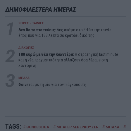
ΔΗΜΟΦΙΛΕΣΤΕΡΑ ΗΜΕΡΑΣ
1
ΣΕΙΡΕΣ - ΤΑΙΝΙΕΣ
Δεν θα το πιστεύεις:
Δες απόψε στο Ertflix την ταινία -
έπος που για 133 λεπτά σε κρατάει δικό της
2
ΔΙΑΚΟΠΕΣ
180 ευρώ με θέα την Καλντέρα:
Η στρατηγική last minute
και η νέα πραγματικότητα αλλάζουν όσα ξέραμε στη
Σαντορίνη
3
ΜΠΑΛΑ
Φαίνεται με τη μία για τον Γιάγκουσιτς
TAGS:
#
#
#
#
BUNDESLIGA
ΜΠΑΓΕΡ ΛΕΒΕΡΚΟΥΖΕΝ
ΜΠΑΛΑ
Π