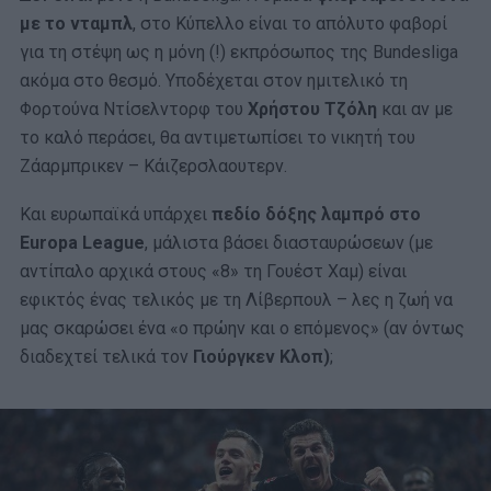
με το νταμπλ
, στο Κύπελλο είναι το απόλυτο φαβορί
για τη στέψη ως η μόνη (!) εκπρόσωπος της Bundesliga
ακόμα στο θεσμό. Υποδέχεται στον ημιτελικό τη
Φορτούνα Ντίσελντορφ του
Χρήστου Τζόλη
και αν με
το καλό περάσει, θα αντιμετωπίσει το νικητή του
Ζάαρμπρικεν – Κάιζερσλαουτερν.
Και ευρωπαϊκά υπάρχει
πεδίο δόξης λαμπρό στο
Europa League
, μάλιστα βάσει διασταυρώσεων (με
αντίπαλο αρχικά στους «8» τη Γουέστ Χαμ) είναι
εφικτός ένας τελικός με τη Λίβερπουλ – λες η ζωή να
μας σκαρώσει ένα «ο πρώην και ο επόμενος» (αν όντως
διαδεχτεί τελικά τον
Γιούργκεν Κλοπ)
;