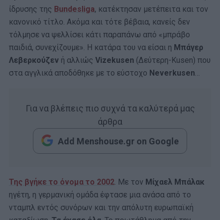
ίδρυσης της
Bundesliga
, κατέκτησαν μετέπειτα και τον
κανονικό τίτλο. Ακόμα και τότε βέβαια, κανείς δεν
τόλμησε να ψελλίσει κάτι παραπάνω από «μπράβο
παιδιά, συνεχίζουμε». Η κατάρα του να είσαι η
Μπάγερ
Λεβερκούζεν
ή αλλιώς
Vizekusen
(Δεύτερη-Kusen) που
στα αγγλικά αποδόθηκε με το εύστοχο
Neverkusen
…
Για να βλέπεις πιο συχνά τα καλύτερά μας
άρθρα
Add Menshouse.gr on Google
Της βγήκε το όνομα το 2002
. Με τον
Μίχαελ Μπάλακ
ηγέτη, η γερμανική ομάδα έφτασε μια ανάσα από το
νταμπλ εντός συνόρων και την απόλυτη ευρωπαϊκή