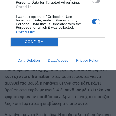
Personal Data for Targeted Advertising.
Opted In
I want to opt-out of Collection, Use,
Retention, Sale, and/or Sharing of my
Personal Data that Is Unrelated with the
Purposes for which it was collected.
Opted Out
CONFIRM
Data Deletion
Data Access
Privacy Policy
Ποδόσφαιρο κατοχής, πίεση ψηλά, επιθετική άμυνα
και ταχύτατο transition
όταν συμπτύσσεται για να
αμυνθεί πιο βαθιά, η Μπάγερ θέλγει στο μάτι, κάνει
θραύση στα τερέν με ένα 3-4-3,
συνδυασμό tiki taka και
φαρμακερών αντεπιθέσεων
. Αρνείται να χάσει, παίζει
λες και εξαρτάται η επιβίωσή της από αυτό.
Δεν είναι μόνο η Bundesliga. Η ομάδα
φλερτάρει έντονα