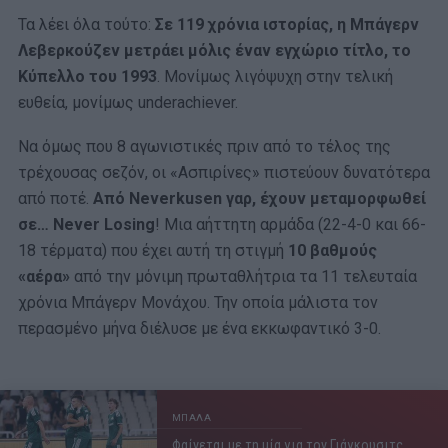
Τα λέει όλα τούτο:
Σε 119 χρόνια ιστορίας, η Μπάγερν
Λεβερκούζεν μετράει μόλις έναν εγχώριο τίτλο, το
Κύπελλο του 1993
. Μονίμως λιγόψυχη στην τελική
ευθεία, μονίμως underachiever.
Να όμως που 8 αγωνιστικές πριν από το τέλος της
τρέχουσας σεζόν, οι «Ασπιρίνες» πιστεύουν δυνατότερα
από ποτέ.
Από Neverkusen γαρ, έχουν μεταμορφωθεί
σε… Never Losing
! Μια αήττητη αρμάδα (22-4-0 και 66-
18 τέρματα) που έχει αυτή τη στιγμή
10 βαθμούς
«αέρα»
από την μόνιμη πρωταθλήτρια τα 11 τελευταία
χρόνια Μπάγερν Μονάχου. Την οποία μάλιστα τον
περασμένο μήνα διέλυσε με ένα εκκωφαντικό 3-0.
ΜΠΑΛΑ
Φαίνεται με τη μία για τον Γιάγκουσιτς