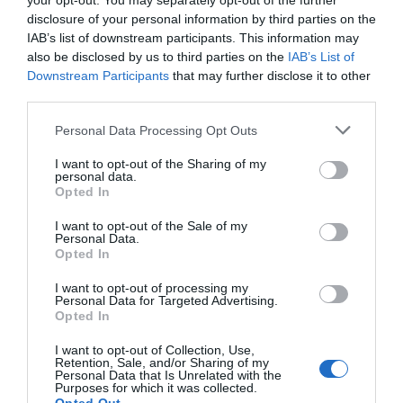
your opt-out. You may separately opt-out of the further
disclosure of your personal information by third parties on the
IAB’s list of downstream participants. This information may
Ζορζίνιο / Ιταλία
also be disclosed by us to third parties on the
IAB’s List of
Downstream Participants
that may further disclose it to other
Ο
Λουτσιάνο Σπαλέτι
περίμενε πολλά από αυτόν (και
third parties.
από τους
Ντι Λορέντσο, Σκαμάκα
). Σε μια Ιταλία χωρίς
ιδιαίτερο ατομικό ταλέντο, ήταν απαραίτητο να κάνει τη
Personal Data Processing Opt Outs
διαφορά στο χώρο του κέντρου.
I want to opt-out of the Sharing of my
personal data.
Opted In
Δεν μπόρεσε σχεδόν ποτέ να δώσει δημιουργική πνοή
των «Ατζούρι» και είδε από τον πάγκο τον αποκλεισμό
I want to opt-out of the Sale of my
Personal Data.
από την Ελβετία. Ακόμα και ο προπονητής του
έπαψε
Opted In
κάποια στιγμή να τον στηρίζει.
I want to opt-out of processing my
Personal Data for Targeted Advertising.
Μαρσέλο Μπρόζοβιτς / Κροατία
Opted In
I want to opt-out of Collection, Use,
Αν θέλει κανείς να δείξει πόσο κακό κάνει σε έναν
Retention, Sale, and/or Sharing of my
Personal Data that Is Unrelated with the
παίκτη να φεύγει σε καλή ηλικία (31 ετών ειναι μόλις
Purposes for which it was collected.