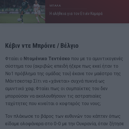
ΜΠΑΛΑ
Η αλήθεια για τον Ετιέν Καμαρά
Κέβιν ντε Μπρόινε / Βέλγιο
Φταίει ο
Ντομένικο Τεντέσκο
που με το αμυντικογενές
σύστημα του (ακριβώς επειδή ήξερε πως εκεί ήταν το
Νο1 πρόβλημα της ομάδας του) έκανε τον μαέστρο της
Μάντσεστερ Σίτι να «χάνεται» συχνά πυκνά ως
αμυντικό χαφ; Φταίει πως οι συμπαίκτες του δεν
μπορούσαν να ακολουθήσουν τις αστραπιαίες
ταχύτητες που κινείται ο κοφτερός του νους;
Τον πλάκωσε το βάρος των ευθυνών του κάπτεν όπως
είδαμε ολοφάνερα στο 0-0 με την Ουκρανία, όταν ζήτησε