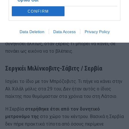
Opted Out
ακόμα) σε ένα πρωτάθλημα όπως η Σαουδική Αραβία,
ιδού το πειστήριο.
CONFIRM
Ο Μπρόζοβιτς
ήταν αγνώριστος
στα γήπεδα της
Γερμανίας. Ανήμπορος να ακολουθήσει το ρυθμό, πόσο
Data Deletion
Data Access
Privacy Policy
μάλλον να επιβάλλει αυτός το τέμπο. Όταν τον έχεις
συνηθίσει αλλιώς, όταν ξέρεις τι μπορεί να κάνει, σε
πονάει ως εικόνα να το βλέπεις.
Σεργκέι Μιλίνκοβιτς-Σάβιτς / Σερβία
Ισχύει το ίδιο με τον Μπρόζοβιτς. Τι πήγε να κάνει στην
Αλ Χιλάλ μόλις στα 29 του; Δεν ήταν αυτός ο ίδιος
παίκτης που θυμόμασταν στα χρόνια του στη Λάτσιο.
Η Σερβία
στερήθηκε έτσι από τον δυνητικό
μετρονόμο της
στο χώρο του κέντρου. Βασικά η Σερβία
δεν πήρε πρακτικά τίποτα από όσους περίμενε