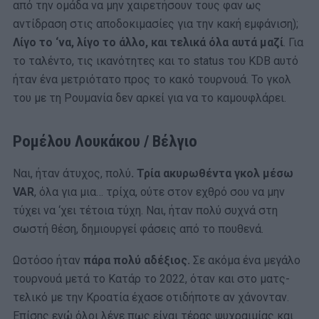
από την ομάδα να μην χαιρετήσουν τους φαν ως
αντίδραση στις αποδοκιμασίες για την κακή εμφάνιση);
Λίγο το ‘να, λίγο το άλλο, και τελικά όλα αυτά μαζί
. Για
το ταλέντο, τις ικανότητες και το status του KDB αυτό
ήταν ένα μετριότατο προς το κακό τουρνουά. Το γκολ
του με τη Ρουμανία δεν αρκεί για να το καμουφλάρει.
Ρομέλου Λουκάκου / Βέλγιο
Ναι, ήταν άτυχος, πολύ
. Τρία ακυρωθέντα γκολ μέσω
VAR
, όλα για μια… τρίχα, ούτε στον εχθρό σου να μην
τύχει να ‘χει τέτοια τύχη. Ναι, ήταν πολύ συχνά στη
σωστή θέση, δημιουργεί φάσεις από το πουθενά.
Ωστόσο ήταν
πάρα πολύ αδέξιος.
Σε ακόμα ένα μεγάλο
τουρνουά μετά το Κατάρ το 2022, όταν και στο ματς-
τελικό με την Κροατία έχασε οτιδήποτε αν χάνονταν.
Επίσης ενώ όλοι λένε πως είναι τέρας ψυχραιμίας και