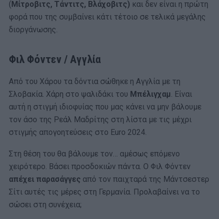
(
Μίτροβιτς, Τάντιτς, Βλάχοβιτς)
και δεν είναι η πρώτη
φορά που της συμβαίνει κάτι τέτοιο σε τελικά μεγάλης
διοργάνωσης.
Φιλ Φόντεν / Αγγλία
Από του Χάρου τα δόντια σώθηκε η Αγγλία με τη
Σλοβακία. Χάρη στο ψαλιδάκι του
Μπέλιγχαμ
. Είναι
αυτή η στιγμή ιδιοφυίας που μας κάνει να μην βάλουμε
τον άσο της Ρεάλ Μαδρίτης στη λίστα με τις μέχρι
στιγμής απογοητεύσεις στο Euro 2024.
Στη θέση του θα βάλουμε τον… αμέσως επόμενο
χειρότερο. Βάσει προσδοκιών πάντα. Ο Φιλ Φόντεν
απέχει παρασάγγες
από τον παιχταρά της Μάντσεστερ
Σίτι αυτές τις μέρες στη Γερμανία. Προλαβαίνει να το
σώσει στη συνέχεια;