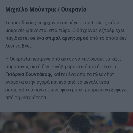
Μιχαΐλο Μούντρικ / Ουκρανία
Τι προσδοκίες υπήρχαν όταν πήγε στην Τσέλσι, πόσο
μακρινές φαίνονται στο τώρα. Ο 23χρονος εξτρέμ έχει
παγιδευτεί σε ένα
σπιράλ αρνητισμού
από το οποίο δεν
λέει να βγει.
Η Ουκρανία περίμενε από αυτόν να της δώσει το κάτι
παραπάνω, αυτό δεν συνέβη πρακτικά ποτέ. Ούτε ο
Γκιόργκι Σουντάκοφ,
καίτοι ένα από τα πλέον hot
ονόματα στην αγορά και ένα από τα μεγαλύτερα
prospect του παγκοσμίου φουτμπόλ, μπόρεσε να ξεφύγει
από τη μετριότητα.