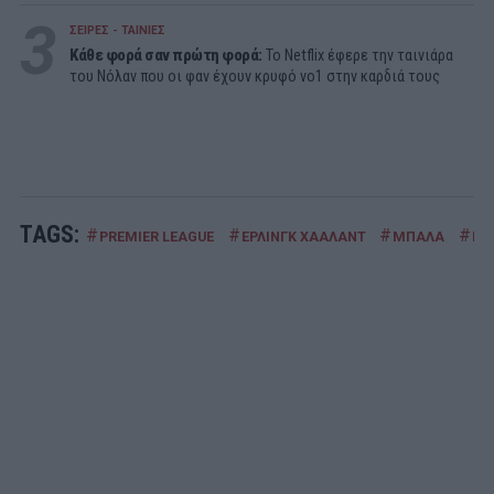
3
ΣΕΙΡΕΣ - ΤΑΙΝΙΕΣ
Κάθε φορά σαν πρώτη φορά:
Το Netflix έφερε την ταινιάρα
του Νόλαν που οι φαν έχουν κρυφό νο1 στην καρδιά τους
TAGS:
#
#
#
#
PREMIER LEAGUE
ΕΡΛΙΝΓΚ ΧΑΑΛΑΝΤ
ΜΠΑΛΑ
ΡΕ