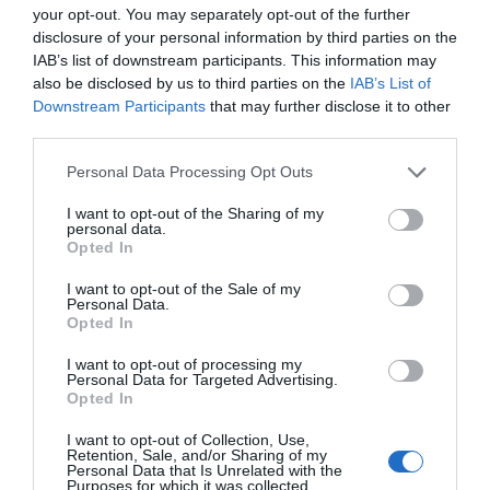
your opt-out. You may separately opt-out of the further
εδώ και χρόνια βρίσκεται στην κορυφή με 653.
disclosure of your personal information by third parties on the
IAB’s list of downstream participants. This information may
Σε μερικούς μήνες ο πολυσύνθετος άσος θα κλείσει τα
also be disclosed by us to third parties on the
IAB’s List of
39 του και ελπίζει ο νέος τεχνικός της Μπράιτον,
Downstream Participants
that may further disclose it to other
third parties.
Φάμπιαν Χίρτσελερ, να τον χρησιμοποιεί περισσότερο
απ’ ότι πέρυσι ο Ρομπέρτο Ντε Τζέρμπι.
Personal Data Processing Opt Outs
I want to opt-out of the Sharing of my
Τζέιμς Γουόρντ Πρόουζ, Γουέστ Χαμ
personal data.
Opted In
I want to opt-out of the Sale of my
Περισσότερα γκολ με απευθείας φάουλ
Personal Data.
Opted In
I want to opt-out of processing my
Personal Data for Targeted Advertising.
Opted In
I want to opt-out of Collection, Use,
Retention, Sale, and/or Sharing of my
Personal Data that Is Unrelated with the
Purposes for which it was collected.