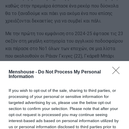
καθώς στην πρεμιέρα έσπασε ένα ρεκόρ που δύσκολα
θα το ξαναδούμε και πάει για ακόμα ένα που επίσης
χρειάζονται δεκαετίες για να συμβεί και πάλι.
Με την πρώτη του εμφάνιση στο 2024-25 έφτασε τις 23
σεζόν στη μεγάλη κατηγορία του αγγλικού ποδοσφαίρου
και πέρασε στο Νο1 όλων των εποχών, σε μια λίστα
που ακολουθούν οι Ράιαν Γκιγκς (22), Γκάρεθ Μπάρι
(21), Φρανκ Λάμπαρντ (20), Ρίο Φέρντιναντ (20). Τζόνι
Έβανς και Άσλεϊ Γιάνγκ με 18 είναι πιο κοντά από
Menshouse -
Do Not Process My Personal
Information
εκείνους που είναι ακόμα ενεργοί.
If you wish to opt-out of the sale, sharing to third parties, or
Την ίδια στιγμή, ο άσος της Μπράιτον δεν υπάρχει
processing of your personal or sensitive information for
περίπτωση να μην σκέφτεται το ρεκόρ συμμετοχών
targeted advertising by us, please use the below opt-out
στην ιστορία της Premier League. Και δεν βρίσκεται
section to confirm your selection. Please note that after your
πολύ μακριά από το να το πετύχει. Μετά την πρώτη
opt-out request is processed you may continue seeing
interest-based ads based on personal information utilized by
φετινή με αντίπαλο την Έβερτον, χρειάζεται ακόμα 19
us or personal information disclosed to third parties prior to
για να αφήσει για πάντα πίσω τον Γκάρεθ Μπάρι που