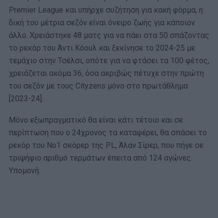
Premier League και υπήρχε συζήτηση για κακή φόρμα, η
δική του μέτρια σεζόν είναι όνειρο ζωής για κάποιον
άλλο. Χρειάστηκε 48 ματς για να πάει στα 50 σπάζοντας
το ρεκόρ του Άντι Κόουλ και ξεκίνησε το 2024-25 με
τεμάχιο στην Τσέλσι, οπότε για να φτάσει τα 100 φέτος,
χρειάζεται ακόμα 36, όσα ακριβώς πέτυχε στην πρώτη
του σεζόν με τους Cityzens μόνο στο πρωτάθλημα
[2023-24].
Μόνο εξωπραγματικό θα είναι κάτι τέτοιο και σε
περίπτωση που ο 24χρονος τα καταφέρει, θα σπάσει το
ρεκόρ του Νο1 σκόρερ της PL, Άλαν Σίρερ, που πήγε σε
τριψήφιο αριθμό τερμάτων έπειτα από 124 αγώνες.
Υπομονή.