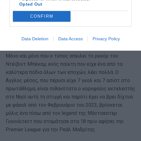
Opted Out
CONFIRM
Data Deletion
Data Access
Privacy Policy
Μόνο και μόνο που ο τύπος απειλεί το ρεκόρ του
Ντέιβιντ Μπέκαμ, ενός παίκτη που είχε ένα από τα
καλύτερα πόδια όλων των εποχών, λέει πολλά. Ο
Άγγλος μέσος, που πέρυσι είχε 7 γκολ και 7 ασίστ στο
πρωτάθλημα, είναι πιθανότατα ο κορυφαίος εκτελεστής
στο Νησί αυτή τη στιγμή και παρότι έχει να βρει δίχτυα
με φάουλ από τον Φεβρουάριο του 2023, βρίσκεται
μόλις ένα πίσω από τον legend της Μάντσεστερ
Γιουνάιτεντ που σταμάτησε στα 18 πριν αφήσει την
Premier League για την Ρεάλ Μαδρίτης.