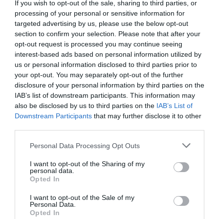
If you wish to opt-out of the sale, sharing to third parties, or
Δημήτρης Καναβαράκης
processing of your personal or sensitive information for
targeted advertising by us, please use the below opt-out
section to confirm your selection. Please note that after your
opt-out request is processed you may continue seeing
interest-based ads based on personal information utilized by
us or personal information disclosed to third parties prior to
your opt-out. You may separately opt-out of the further
disclosure of your personal information by third parties on the
IAB’s list of downstream participants. This information may
also be disclosed by us to third parties on the
IAB’s List of
Downstream Participants
that may further disclose it to other
third parties.
Personal Data Processing Opt Outs
Από 17 έως 21 ετών:
Οι 3 συμπατριώτες του
I want to opt-out of the Sharing of my
Χάαλαντ που κάθε μεγάλη ομάδα θέλει να βάλει
personal data.
Opted In
στο ρόστερ της (Pics)
I want to opt-out of the Sale of my
Personal Data.
Opted In
Γιώργος Κοντογεώργης