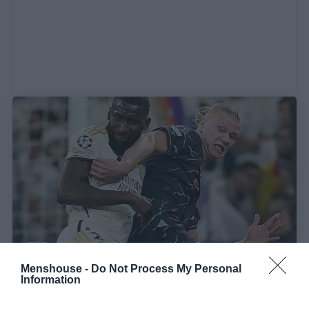
Menshouse -
Do Not Process My Personal
Information
Η μοναδική παραφωνία στη ματσάρα Ρεάλ – Σίτι