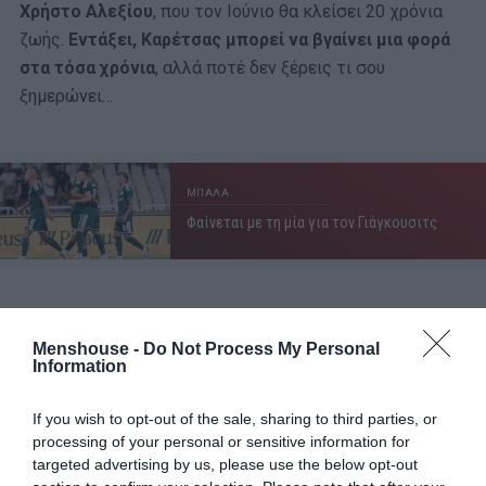
Χρήστο Αλεξίου
, που τον Ιούνιο θα κλείσει 20 χρόνια
ζωής.
Εντάξει, Καρέτσας μπορεί να βγαίνει μια φορά
στα τόσα χρόνια
, αλλά ποτέ δεν ξέρεις τι σου
ξημερώνει…
ΜΠΑΛΑ
Φαίνεται με τη μία για τον Γιάγκουσιτς
Γιάννης – Χρήστος Κώστογλου (Ντόρτμουντ)
Menshouse -
Do Not Process My Personal
Information
Γεννημένος στις 27 Ιουνίου το 2009, πήρε προτού
κλείσει τα 14 μεταγραφή στην Ντόρτμουντ (Μάρτιο του
If you wish to opt-out of the sale, sharing to third parties, or
2023). Με το τετραετές συμβόλαιο που υπέγραψε έγινε
processing of your personal or sensitive information for
ένας από τους πλέον ακριβοπληρωμένους
targeted advertising by us, please use the below opt-out
ποδοσφαιριστές αυτής της ηλικίας στη Γερμανία.