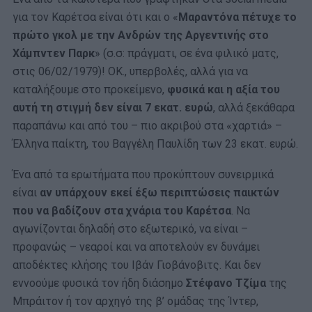
για τον Καρέτσα είναι ότι και ο «
Μαραντόνα πέτυχε το
πρώτο γκολ με την Ανδρών της Αργεντινής στο
Χάμπντεν Παρκ
» (σ.σ: πράγματι, σε ένα φιλικό ματς,
στις 06/02/1979)! ΟΚ., υπερβολές, αλλά για να
καταλήξουμε στο προκείμενο,
φυσικά και η αξία του
αυτή τη στιγμή δεν είναι 7 εκατ. ευρώ
, αλλά ξεκάθαρα
παραπάνω και από του – πιο ακριβού στα «χαρτιά» –
Έλληνα παίκτη, του Βαγγέλη Παυλίδη των 23 εκατ. ευρώ.
Ένα από τα ερωτήματα που προκύπτουν συνειρμικά
είναι
αν υπάρχουν εκεί έξω περιπτώσεις παικτών
που να βαδίζουν στα χνάρια του Καρέτσα
. Να
αγωνίζονται δηλαδή στο εξωτερικό, να είναι –
προφανώς – νεαροί και να αποτελούν εν δυνάμει
αποδέκτες κλήσης του Ιβάν Γιοβάνοβιτς. Και δεν
εννοούμε φυσικά τον ήδη διάσημο
Στέφανο Τζίμα
της
Μπράιτον ή τον αρχηγό της β’ ομάδας της Ίντερ,