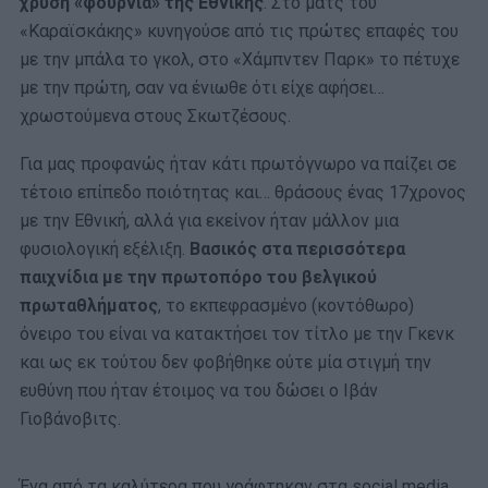
χρυσή «φουρνιά» της Εθνικής
. Στο ματς του
«Καραϊσκάκης» κυνηγούσε από τις πρώτες επαφές του
με την μπάλα το γκολ, στο «Χάμπντεν Παρκ» το πέτυχε
με την πρώτη, σαν να ένιωθε ότι είχε αφήσει…
χρωστούμενα στους Σκωτζέσους.
Για μας προφανώς ήταν κάτι πρωτόγνωρο να παίζει σε
τέτοιο επίπεδο ποιότητας και… θράσους ένας 17χρονος
με την Εθνική, αλλά για εκείνον ήταν μάλλον μια
φυσιολογική εξέλιξη.
Βασικός στα περισσότερα
παιχνίδια με την πρωτοπόρο του βελγικού
πρωταθλήματος
, το εκπεφρασμένο (κοντόθωρο)
όνειρο του είναι να κατακτήσει τον τίτλο με την Γκενκ
και ως εκ τούτου δεν φοβήθηκε ούτε μία στιγμή την
ευθύνη που ήταν έτοιμος να του δώσει ο Ιβάν
Γιοβάνοβιτς.
Ένα από τα καλύτερα που γράφτηκαν στα social media