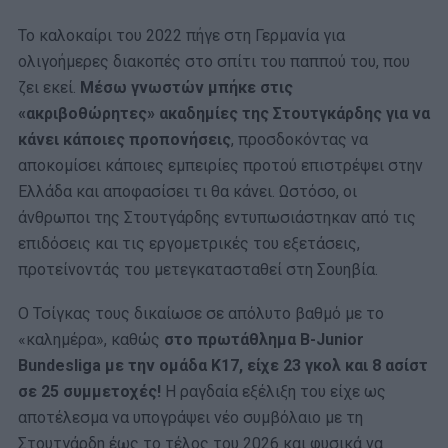
Το καλοκαίρι του 2022 πήγε στη Γερμανία για
ολιγοήμερες διακοπές στο σπίτι του παππού του, που
ζει εκεί.
Μέσω γνωστών μπήκε στις
«ακριβοθώρητες» ακαδημίες της Στουτγκάρδης για να
κάνει κάποιες προπονήσεις
, προσδοκόντας να
αποκομίσει κάποιες εμπειρίες προτού επιστρέψει στην
Ελλάδα και αποφασίσει τι θα κάνει. Ωστόσο, οι
άνθρωποι της Στουτγάρδης εντυπωσιάστηκαν από τις
επιδόσεις και τις εργομετρικές του εξετάσεις,
προτείνοντάς του μετεγκατασταθεί στη Σουηβία.
Ο Τσίγκας τους δικαίωσε σε απόλυτο βαθμό με το
«καλημέρα», καθώς
στο πρωτάθλημα B-Junior
Bundesliga με την ομάδα Κ17, είχε 23 γκολ και 8 ασίστ
σε 25 συμμετοχές!
Η ραγδαία εξέλιξη του είχε ως
αποτέλεσμα να υπογράψει νέο συμβόλαιο με τη
Στουτγάρδη έως το τέλος του 2026 και φυσικά να