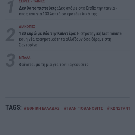
1
ΣΕΙΡΕΣ - ΤΑΙΝΙΕΣ
Δεν θα το πιστεύεις:
Δες απόψε στο Ertflix την ταινία -
έπος που για 133 λεπτά σε κρατάει δικό της
2
ΔΙΑΚΟΠΕΣ
180 ευρώ με θέα την Καλντέρα:
Η στρατηγική last minute
και η νέα πραγματικότητα αλλάζουν όσα ξέραμε στη
Σαντορίνη
3
ΜΠΑΛΑ
Φαίνεται με τη μία για τον Γιάγκουσιτς
TAGS:
#
#
#
ΕΘΝΙΚΗ ΕΛΛΑΔΑΣ
ΙΒΑΝ ΓΙΟΒΑΝΟΒΙΤΣ
ΚΩΝΣΤΑΝΤΙΝ