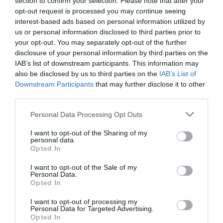
section to confirm your selection. Please note that after your
opt-out request is processed you may continue seeing
Πολυσύνθετος αριστεροπόδαρος μέσος,
με ευχέρεια
interest-based ads based on personal information utilized by
us or personal information disclosed to third parties prior to
να καλύψει όλες τις θέσεις στο μεσοεπιθετικό
your opt-out. You may separately opt-out of the further
κομμάτι
, μετακόμισε με την οικογένεια του στη
disclosure of your personal information by third parties on the
Γερμανία ακριβώς για να εξελίξει αυτό το ταλέντο στις
IAB’s list of downstream participants. This information may
καλύτερες δυνατές συνθήκες.
also be disclosed by us to third parties on the
IAB’s List of
Downstream Participants
that may further disclose it to other
Αφού πέρασε από τις φυτωριακές ομάδες της Ροτ Βάις
third parties.
Έσεν και της Φορτούνα Ντίσελντορφ, ο
Γιάννης –
Personal Data Processing Opt Outs
Χρήστος Κώστογλου
μεταπήδησε στην Γκλάντμπαχ, η
I want to opt-out of the Sharing of my
οποία έγινε το τελευταίο σκαλί για την «προαγωγή» του
personal data.
στον μεγαλύτερο σύλλογο της ευρύτερης περιοχής, την
Opted In
Ντόρτμουντ.
I want to opt-out of the Sale of my
Personal Data.
Αγαπημένη του θέση δηλώνει ότι είναι το “8” και
Opted In
μολονότι γνωρίζει ότι για την επαγγελματική εξέλιξη
I want to opt-out of processing my
του είναι μάλλον πιο συμφέρον να επιλέξει την Εθνική
Personal Data for Targeted Advertising.
Opted In
Γερμανίας, δεν βάζει στο ζύγι την αγάπη του για το