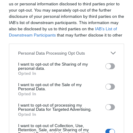
us or personal information disclosed to third parties prior to
your opt-out. You may separately opt-out of the further
disclosure of your personal information by third parties on the
ΜΠΑΛΑ
IAB’s list of downstream participants. This information may
Χρειάζεται και εκεί παίκτη ο Παναθηναϊκός
also be disclosed by us to third parties on the
IAB’s List of
Downstream Participants
that may further disclose it to other
third parties.
Παρελθόν θα αποτελέσει και ο
Μούσα Σισοκό
, οπότε
Personal Data Processing Opt Outs
άντε μόνο να πούμε ότι και να έμενε δεν θα είχε χώρο,
I want to opt-out of the Sharing of my
αν ήταν 10 χρόνια νεότερος θα ‘ταν (πολύ) αλλιώς τα
personal data.
Opted In
πράγματα. Για το… σκαμπρόζικο του θέματος, θα
βάλουμε στη συζήτηση και τον
Τόνι Βιλένα.
Στην
I want to opt-out of the Sale of my
Personal Data.
πραγματικότητα, ο Ολλανδός έχει από καιρό πάψει να
Opted In
αποτελεί ουσιαστικό μέρος του ρόστερ της ομάδας.
I want to opt-out of processing my
Αυτό δεν πρόκειται να αλλάξει, αλλά ούτως ή άλλως
Personal Data for Targeted Advertising.
είναι αργός και χωρίς αμυντικές αρετές για να έμπαινε
Opted In
στα υπόψη του 38χρονου Δανού.
I want to opt-out of Collection, Use,
Retention, Sale, and/or Sharing of my