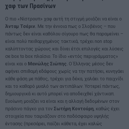
χαφ των Πρασίνων
Ο πιο «Νίστρουπ» χαφ αυτή τη στιγμή μοιάζει να είναι ο
Άνταμ Τσέριν.
Με την έννοια πως ο Σλοβένος – που
πάντως δεν είναι καθόλου σίγουρο πως θα παραμείνει –
είναι πολύ πειθαρχημένος τακτικά, τρέχει non stop
καλύπτοντας χώρους και δίνει έτσι επιλογές και λύσεις
σε box to box πλαίσιο. Το ίδιο «εντός περιγράμματος»
είναι και ο
Μανώλης Σιώπης.
Ο Έλληνας μέσος δεν
αφήνει σπιθαμή εδάφους χωρίς να την πατήσει, κυνηγάει
κάθε φάση με πάθος, τρέχει για δέκα, χαλάει το παιχνίδι
και το καθαρό μυαλό των αντιπάλων. Υστερεί πάντως,
δημιουργικά κι αυτό μπορεί να αποδειχθεί χάντικαπ.
Ευοίωνη μοιάζει να είναι και η αλλαγή δεδομένων στον
πράσινο πάγκο για τον
Σωτήρη Κοντούρη
, καθώς έχει
στοιχεία που ταιριάζουν στο ποδόσφαιρο υψηλής
έντασης (πρεσάρει, παίζει κάθετα, έχει καλώς