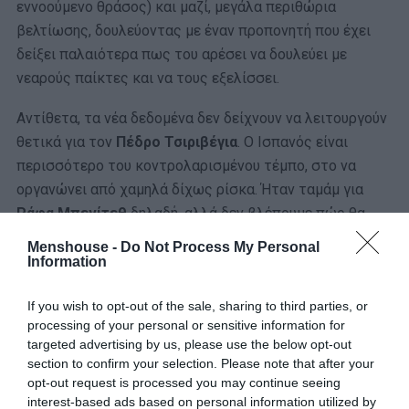
εννοούμενο θράσος) και μαζί, μεγάλα περιθώρια
βελτίωσης, δουλεύοντας με έναν προπονητή που έχει
δείξει παλαιότερα πως του αρέσει να δουλεύει με
νεαρούς παίκτες και να τους εξελίσσει.
Αντίθετα, τα νέα δεδομένα δεν δείχνουν να λειτουργούν
θετικά για τον
Πέδρο Τσιριβέγια
. Ο Ισπανός είναι
περισσότερο του κοντρολαρισμένου τέμπο, στο να
οργανώνει από χαμηλά δίχως ρίσκα. Ήταν ταμάμ για
Ράφα Μπενίτεθ
δηλαδή, αλλά δεν βλέπουμε πώς θα
μπορούσε να κολλήσει με τη στόχευση του Γιάκομπ
Menshouse -
Do Not Process My Personal
Νίστρουπ. Και ο
Ρενάτο Σάντσες
; Ο καλός Ρενάτο
Information
Σάντσες είναι πολυτέλεια και όνειρο για κάθε
If you wish to opt-out of the sale, sharing to third parties, or
προπονητή. Μόνο που αυτός είναι ο υγιής Ρενάτο
processing of your personal or sensitive information for
Σάντσες. Κι αυτό, δυστυχώς, δεν είναι ρεαλιστικό
targeted advertising by us, please use the below opt-out
σενάριο. Γι’ αυτό και έχει παρθεί η απόφαση να μην
section to confirm your selection. Please note that after your
συνεχίσει το Τριφύλλι μαζί με τον Πορτογάλο.
opt-out request is processed you may continue seeing
interest-based ads based on personal information utilized by