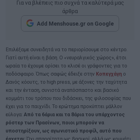
Για να βλέπεις πιο συχνά τα καλύτερά μας
άρθρα
Add Menshouse.gr on Google
Επιλέξαμε συνειδητά να το περιορίσουμε στο κέντρο.
Γιατί αυτή είναι η βάση. Ο «νευραλγικός χώρος», έτσι
ωραία το έχουμε ορίσει το κλισέ οι γράφοντες για το
ποδόσφαιρο. Όπως σαφώς έδειξε στην
Κοπεγχάγη
ο
Δανός κόουτς, το high press, με άξονες την ταχύτητα
και την ένταση, συνιστά αναπόσπαστο και βασικό
κομμάτι του τρόπου που διδάσκει, της φιλοσοφίας που
έχει για το παιχνίδι. Το ερώτημα προκύπτει μάλλον
εύλογα:
Από τα 6άρια και τα 8άρια του υπάρχοντος
ρόστερ των Πρασίνων, ποιοι μπορούν να
υποστηρίξουν, ως αγωνιστικό προφίλ, αυτό που
έρχεται;
Όχι απαραίτητα ως βασικοί, αλλά ως κομμάτι