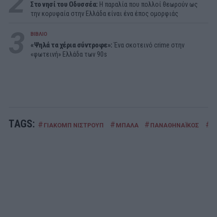
2
Στο νησί του Οδυσσέα:
Η παραλία που πολλοί θεωρούν ως
την κορυφαία στην Ελλάδα είναι ένα έπος ομορφιάς
3
ΒΙΒΛΙΟ
«Ψηλά τα χέρια σύντροφε»:
Ένα σκοτεινό crime στην
«φωτεινή» Ελλάδα των 90s
TAGS:
#
#
#
#
ΓΙΑΚΟΜΠ ΝΙΣΤΡΟΥΠ
ΜΠΑΛΑ
ΠΑΝΑΘΗΝΑΪΚΟΣ
Π