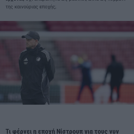
της καινούριας εποχής;
Τι φέρνει η εποχή Νίστρουπ για τους νυν