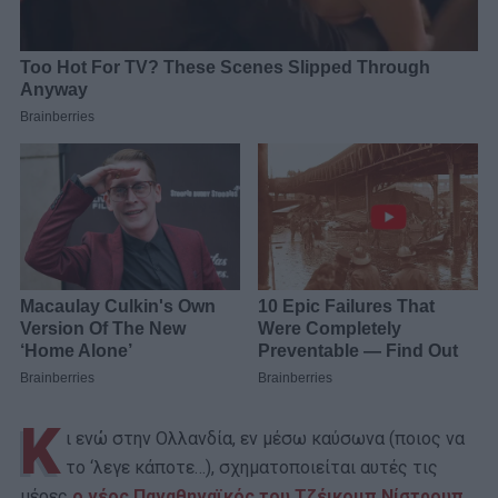
Κ
ι ενώ στην Ολλανδία, εν μέσω καύσωνα (ποιος να
το ‘λεγε κάποτε…), σχηματοποιείται αυτές τις
μέρες
ο νέος Παναθηναϊκός του Τζέικομπ Νίστρουπ
,