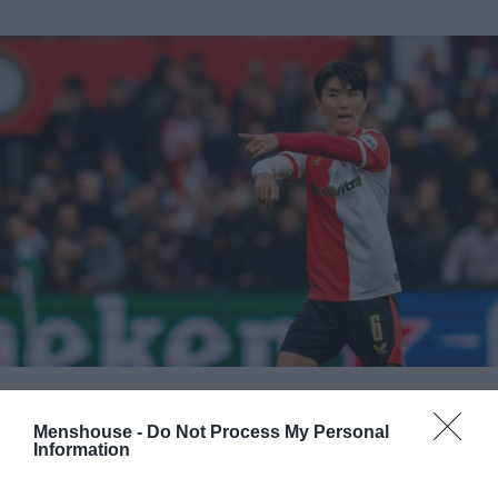
Menshouse -
Do Not Process My Personal
Γιατί ο Χουάνγκ μπορεί να είναι καλύτερη
Information
λύση ακόμα και από τον Γένσεν