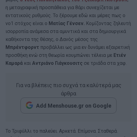
η μεταγραφική προσπάθεια για 8άρι συνεχίζεται με
εντατικούς ρυθμούς. Το ξέρουμε εδώ και μέρες πως ο
νο1 στόχος είναι ο
Ματίας Γένσεν.
Κομίζοντας ζηλευτή
ισορροπία ανάμεσα στα αμυντικά και στα δημιουργικά
καθήκοντα της θέσης, ο Δανός μέσος της
Μπρέντφορντ
προβάλλει ως μια εν δυνάμει εξαιρετική
προσθήκη ενώ στη θεωρία κουμπώνει τέλεια με
Ετιέν
Καμαρά
και
Αντριάνο Γιάγκουσιτς
σε τριάδα στα χαφ.
Για να βλέπεις πιο συχνά τα καλύτερά μας
άρθρα
Add Menshouse.gr on Google
Το Τριφύλλι το παλεύει. Αρκετά. Επίμονα. Σταθερά.