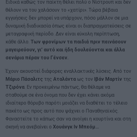
Ειδικά καθώς τον παίκτη θέλει πολύ ο Νίστρουπ και δεν
θέλουν να του χαλάσουν το «χατίρι». Τώρα βέβαια
εγγυήσεις δεν μπορεί να υπάρχουν, πόσο μάλλον σε μια
δυναμική διαδικασία όπως είναι οι διαπραγματεύσεις σε
μεταγραφική περίοδο. Δεν είναι εύκολη περίπτωση,
κάθε άλλο.
Των φρονίμων τα παιδιά πριν πεινάσουν
μαγειρεύουν, γι’ αυτό και ήδη δουλεύονται και άλλα
σενάρια πέραν του Γένσεν.
Έχουν ακουστεί διάφορες εναλλακτικές λύσεις. Από τον
Μάριο Πάσαλιτς
της
Αταλάντα
ως τον
Ιβάν Μαρτίν
της
Τζιρόνα
. Εν προκειμένω πάντως, θα θέλαμε να
σταθούμε σε ένα όνομα που δεν έχει κάνει ακόμα
ιδιαίτερο θόρυβο παρότι μοιάζει να διαθέτει το τέλειο
πακέτο ως προς αυτό που ψάχνει ο Παναθηναϊκός.
Φαναστείτε το κάπως σαν να ανοίγει η κουρτίνα και στη
σκηνή να ανεβαίνει ο
Χουάνγκ Ιν Μπεόμ…