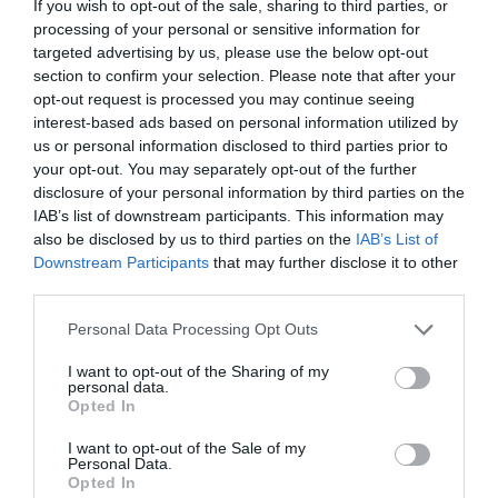
If you wish to opt-out of the sale, sharing to third parties, or
processing of your personal or sensitive information for
Ο 29χρονος Νοτιοκορεάτης της
Φέγενορντ
συνιστά μια
targeted advertising by us, please use the below opt-out
εξαιρετική απάντηση στο «θέλω» των Πρασίνων. Κι ας
section to confirm your selection. Please note that after your
μιλάμε για παίκτη που πατάει στο «8» και πηγαίνει πιο
opt-out request is processed you may continue seeing
κοντά στο «10», παρά στο «6». Όπως και να έχει, είναι
interest-based ads based on personal information utilized by
πολύ υψηλού επιπέδου,
ένας box to box μεγάλης
us or personal information disclosed to third parties prior to
your opt-out. You may separately opt-out of the further
κλάση
ς. Παίζει παντού και πάντα σε φουλ εντάσεις και
disclosure of your personal information by third parties on the
με ασταμάτητα τρεξίματα, γνωρίζει πώς να ελέγχει το
IAB’s list of downstream participants. This information may
τέμπο, την κυκλοφορία της μπάλας. OK, δεν είναι και ο
also be disclosed by us to third parties on the
IAB’s List of
πιο εύκολος χαρακτήρας του κόσμου, όμως όλα είναι
Downstream Participants
that may further disclose it to other
third parties.
θέμα διαχείρισης και τρόπου, να βρεις το κουμπί του
δηλαδή.
Βασικά, ως μοντέλο χαφ, ο Χουάνγκ είναι
Personal Data Processing Opt Outs
ακριβώς αυτό που ψάχνουν όλες οι ομάδες του Big-
I want to opt-out of the Sharing of my
4…
personal data.
Opted In
I want to opt-out of the Sale of my
Personal Data.
ΜΠΑΛΑ
Opted In