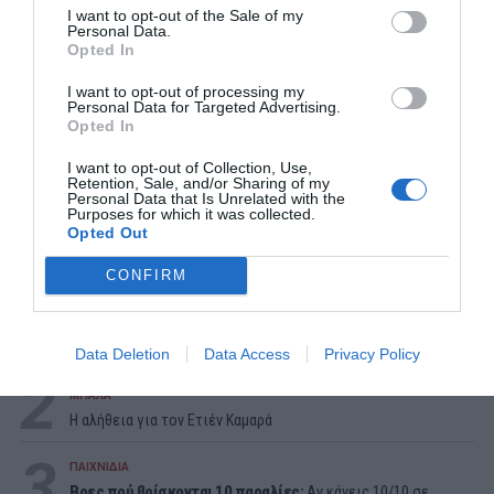
I want to opt-out of the Sale of my
Personal Data.
Opted In
I want to opt-out of processing my
Personal Data for Targeted Advertising.
Opted In
I want to opt-out of Collection, Use,
Retention, Sale, and/or Sharing of my
Personal Data that Is Unrelated with the
Purposes for which it was collected.
Opted Out
ΔΗΜΟΦΙΛΕΣΤΕΡΑ ΗΜΕΡΑΣ
CONFIRM
1
ΣΕΙΡΕΣ - ΤΑΙΝΙΕΣ
Δεν θα το πιστεύεις:
Δες απόψε στο Ertflix την ταινία -
έπος που για 133 λεπτά σε κρατάει δικό της
Data Deletion
Data Access
Privacy Policy
2
ΜΠΑΛΑ
Η αλήθεια για τον Ετιέν Καμαρά
3
ΠΑΙΧΝΙΔΙΑ
Βρες πού βρίσκονται 10 παραλίες:
Αν κάνεις 10/10 σε