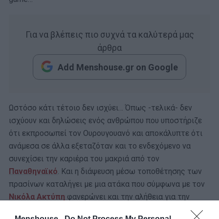
Για να βλέπεις πιο συχνά τα καλύτερά μας
άρθρα
Add Menshouse.gr on Google
Ωστόσο κάτι τέτοιο δεν ισχύει… Όπως -τελικά- δεν
ισχύουν και δηλώσεις ενός ανθρώπου που υποστήριζε
ότι εκπροσωπεί τον Ουρουγουανό και αποκάλυπτε ότι
ανάμεσα σε άλλα εξεταζόταν και το ενδεχόμενο να
συνεχίσει την καριέρα του μακριά από τον
Παναθηναϊκό
. Και η διάψευση μέσω τοποθέτησης των
πρασίνων καταλήγει με μια ατάκα που σύμφωνα με τον
Νικόλα Ακτύπη
φανερώνει και την αλήθεια για την
περίπτωσή του.
Menshouse -
Do Not Process My Personal