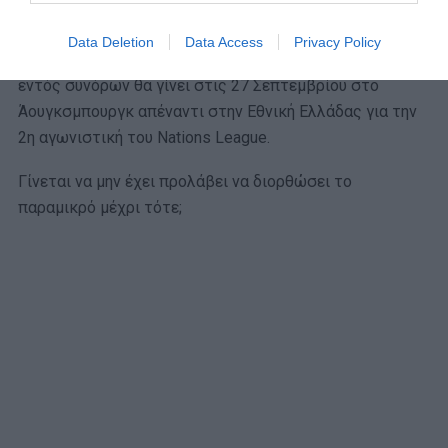
Κι αν όλα πάνε φυσιολογικά, τότε το ντεμπούτο του
Data Deletion
Data Access
Privacy Policy
Γιούργκεν Κλοπ στον πάγκο της Εθνικής Γερμανίας
εντός συνόρων θα γίνει στις 27 Σεπτεμβρίου στο
Άουγκσμπουργκ απέναντι στην Εθνική Ελλάδας για την
2η αγωνιστική του Nations League.
Γίνεται να μην έχει προλάβει να διορθώσει το
παραμικρό μέχρι τότε;