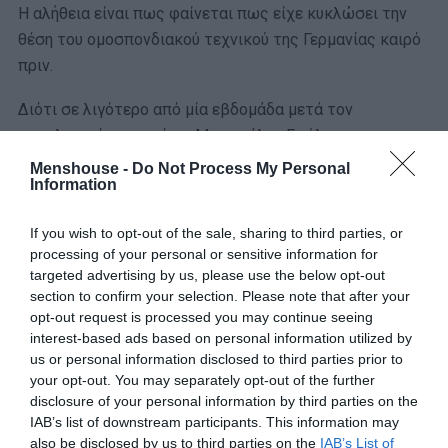
Η αλήθεια είναι πως φαίνεται πως είχε κυκλώσει την
θέση του ομοσπονδιακού τεχνικού της Γερμανίας καιρό
πριν.
Διότι σε λιγότερο από μία εβδομάδα μετά τον
αποκλεισμό σοκ από το Μουντιάλ, ο Γιούλιαν
Νάγκελσμαν κούνησε μαντίλι και οι συζητήσεις με τον
Menshouse -
Do Not Process My Personal
Information
Κλοπ έφτασαν σε επίπεδα υπογραφών.
If you wish to opt-out of the sale, sharing to third parties, or
Δομικές αλλαγές
processing of your personal or sensitive information for
targeted advertising by us, please use the below opt-out
Ο Γερμανός τεχνικός δήλωσε ότι φόρτισε απόλυτα τις
section to confirm your selection. Please note that after your
opt-out request is processed you may continue seeing
μπαταρίες του και πως είναι έτοιμος για την νέα
interest-based ads based on personal information utilized by
πρόκληση.
us or personal information disclosed to third parties prior to
your opt-out. You may separately opt-out of the further
Η νασιονάλμανσαφτ μετά την κατάκτηση του
disclosure of your personal information by third parties on the
Παγκοσμίου Κυπέλλου δεν κέρδισε ξανά σε αγώνα νοκ-
IAB’s list of downstream participants. This information may
άουτ στις τρεις επόμενες διοργανώσεις (!) και παρότι η
also be disclosed by us to third parties on the
IAB’s List of