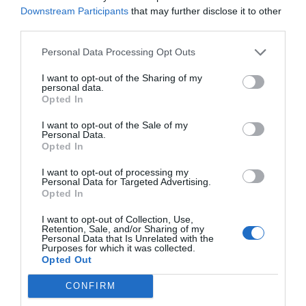
Downstream Participants
that may further disclose it to other
ποιότητα δεν λείπει, εντούτοις τίποτα δεν θυμίζει την
third parties.
παλιά Γερμανία.
Personal Data Processing Opt Outs
Ο Κλοπ άφησε να εννοηθεί πως όταν επισημοποιηθεί η
I want to opt-out of the Sharing of my
πρόσληψη του, θα προχωρήσει σε συζητήσεις με την
personal data.
ομοσπονδία σε δραστικές αλλαγές που αφορούν το
Opted In
συνολικό μοντέλο της παραγωγικής διαδικασίας.
I want to opt-out of the Sale of my
Personal Data.
Σύμφωνα με τον ίδιο, το ζήτημα χρειάζεται δομική
Opted In
αναδιάρθρωση από τις πολύ μικρές ηλικίες, ώστε οι
I want to opt-out of processing my
επόμενες γενιές παικτών να έχουν σύγχρονα
Personal Data for Targeted Advertising.
Opted In
χαρακτηριστικά, τόσο σε σωματικό, αλλά και σε
πνευματικό επίπεδο.
I want to opt-out of Collection, Use,
Retention, Sale, and/or Sharing of my
Personal Data that Is Unrelated with the
Το gegenpressing που τελειοποίησε σε Ντόρτμουντ και
Purposes for which it was collected.
Opted Out
Λίβερπουλ είναι σχεδόν σίγουρο ότι θα δοκιμαστεί και
στην Εθνική Γερμανίας, που θα προσπαθήσει να παίξει
CONFIRM
συναρπαστικά, συνδυάζοντας το θέαμα με την ουσία.