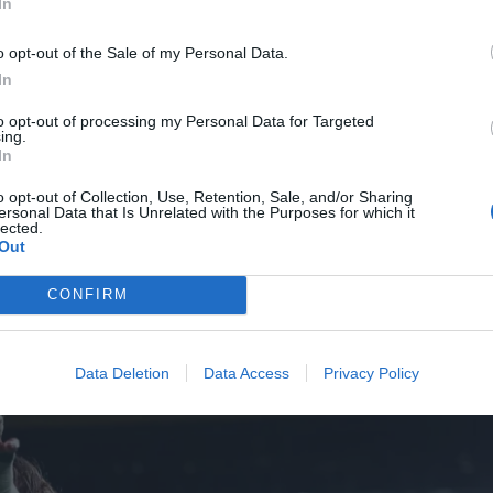
In
 κάνει περισσότερο τολμηρό από ό,τι θα έπρεπε και
o opt-out of the Sale of my Personal Data.
In
to opt-out of processing my Personal Data for Targeted
ing.
In
o opt-out of Collection, Use, Retention, Sale, and/or Sharing
ersonal Data that Is Unrelated with the Purposes for which it
 τον Ετιέν Καμαρά
lected.
Out
CONFIRM
Data Deletion
Data Access
Privacy Policy