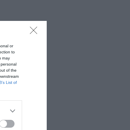
sonal or
ection to
ou may
 personal
out of the
 downstream
B’s List of
ι