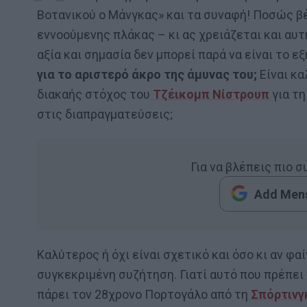
Βοτανικού ο Μάνγκας» και τα συναφή! Ποσώς β
εννοούμενης πλάκας – κι ας χρειάζεται και αυτ
αξία και σημασία δεν μπορεί παρά να είναι το ε
για το αριστερό άκρο της άμυνας του;
Είναι κ
διακαής στόχος του
Τζέικομπ Νίστρουπ
για τη
στις διαπραγματεύσεις;
Για να βλέπεις πιο 
Add Mens
Καλύτερος ή όχι είναι σχετικό και όσο κι αν φα
συγκεκριμένη συζήτηση. Γιατί αυτό που πρέπει
πάρει τον 28χρονο Πορτογάλο από τη
Σπόρτινγ