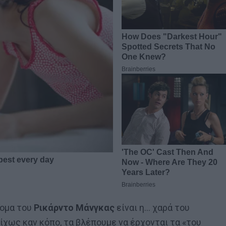
νομα του
Ρικάρντο Μάνγκας
είναι η… χαρά του
ίχως καν κόπο, τα βλέπουμε να έρχονται τα «του