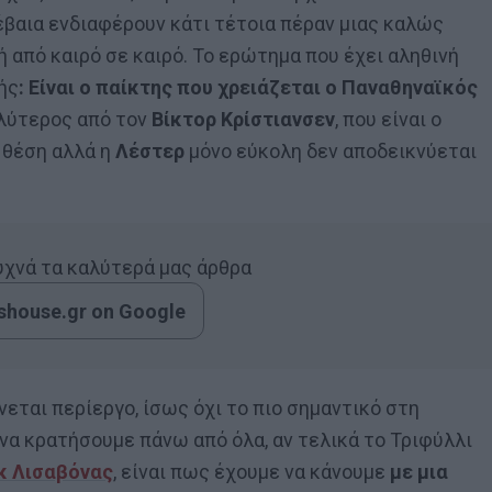
έβαια ενδιαφέρουν κάτι τέτοια πέραν μιας καλώς
ή από καιρό σε καιρό. Το ερώτημα που έχει αληθινή
ξής
: Είναι ο παίκτης που χρειάζεται ο Παναθηναϊκός
αλύτερος από τον
Βίκτορ Κρίστιανσεν
, που είναι ο
 θέση αλλά η
Λέστερ
μόνο εύκολη δεν αποδεικνύεται
συχνά τα καλύτερά μας άρθρα
house.gr on Google
ίνεται περίεργο, ίσως όχι το πιο σημαντικό στη
 να κρατήσουμε πάνω από όλα, αν τελικά το Τριφύλλι
κ Λισαβόνας
, είναι πως έχουμε να κάνουμε
με μια