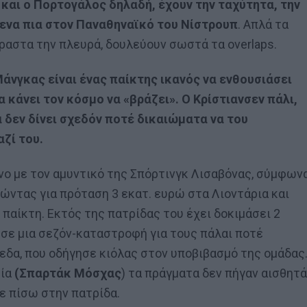
 και ο Πορτογάλος δηλαδή, έχουν την ταχύτητα, την
μενα πια στον Παναθηναϊκό του Νίστρουπ
. Απλά τα
ραστα την πλευρά, δουλεύουν σωστά τα overlaps.
Μάνγκας είναι ένας παίκτης ικανός να ενθουσιάσει
 κάνει τον κόσμο να «βράζει». Ο Κρίστιανσεν πάλι,
ά δεν δίνει σχεδόν ποτέ δικαιώματα να του
ζί του.
νο με τον αμυντικό της Σπόρτινγκ Λισαβόνας, σύμφων
ώντας για πρόταση 3 εκατ. ευρώ στα Λιοντάρια και
 παίκτη. Εκτός της πατρίδας του έχει δοκιμάσει 2
 σε μια σεζόν-καταστροφή για τους πάλαι ποτέ
πεδα, που οδήγησε κιόλας στον υποβιβασμό της ομάδας
σία
(Σπαρτάκ Μόσχας
) τα πράγματα δεν πήγαν αισθητά
σε πίσω στην πατρίδα.