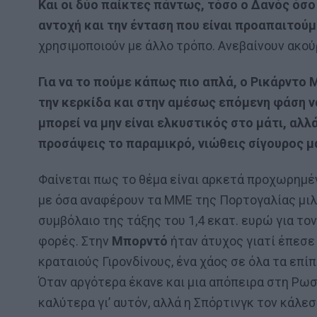
Και οι δύο παίκτες πάντως, τόσο ο Δανός όσο
αντοχή και την ένταση που είναι προαπαιτού
χρησιμοποιούν με άλλο τρόπο. Ανεβαίνουν ακού
Για να το πούμε κάπως πιο απλά, ο Ρικάρντο 
την κερκίδα και στην αμέσως επόμενη φάση να
μπορεί να μην είναι ελκυστικός στο μάτι, αλλ
προσάψεις το παραμικρό, νιώθεις σίγουρος μα
Φαίνεται πως το θέμα είναι αρκετά προχωρημέ
με όσα αναφέρουν τα ΜΜΕ της Πορτογαλίας μιλ
συμβόλαιο της τάξης του 1,4 εκατ. ευρώ για τον
φορές. Στην
Μπορντό
ήταν άτυχος γιατί έπεσε
κραταιούς Γιρονδίνους, ένα χάος σε όλα τα επί
Όταν αργότερα έκανε και μια απόπειρα στη Ρω
καλύτερα γι’ αυτόν, αλλά η Σπόρτινγκ τον κάλε