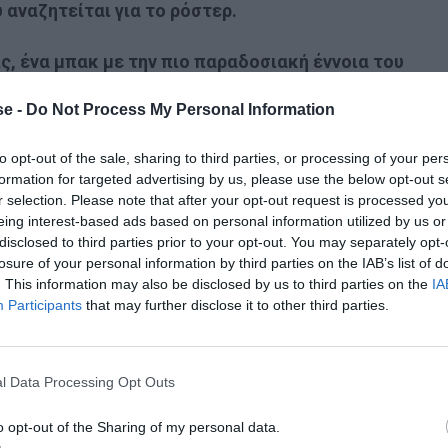
αναζητείται για το ρόστερ.
ίς, ένα μπακ με την πιο παραδοσιακή έννοια του
 Menshouse ο Σωτήρης Μήλιος
. Κρατάμε περισσότερο
e -
Do Not Process My Personal Information
που προσφέρει τα μέγιστα στην αμυντική – τακτική
α να γίνεται τρίτο στόπερ σε φάση build up, κάτι που
to opt-out of the sale, sharing to third parties, or processing of your per
formation for targeted advertising by us, please use the below opt-out s
r selection. Please note that after your opt-out request is processed y
eing interest-based ads based on personal information utilized by us or
disclosed to third parties prior to your opt-out. You may separately opt-
 φουλ επιθετικογενές μπακ
(έχει άλλωστε αγωνιστεί
losure of your personal information by third parties on the IAB’s list of
λο αβαντάζ όταν παίζεις πιέζοντας ψηλά – όπως θέλει
. This information may also be disclosed by us to third parties on the
IA
Participants
that may further disclose it to other third parties.
α πολύ στην παραγωγή φάσεων, διαθέτοντας καλή
και ότι συνεισφέρει σε γκολ-ασίστ.
l Data Processing Opt Outs
ν περίπτωσή του με κυριότερο χάντικαπ το ότι χάνε
 του.
Τον παρασύρει επίσης ενίοτε ο ενθουσιασμός
o opt-out of the Sharing of my personal data.
α αποφύγει. Έχει πίστη στις δυνάμεις του, κάτι καλό