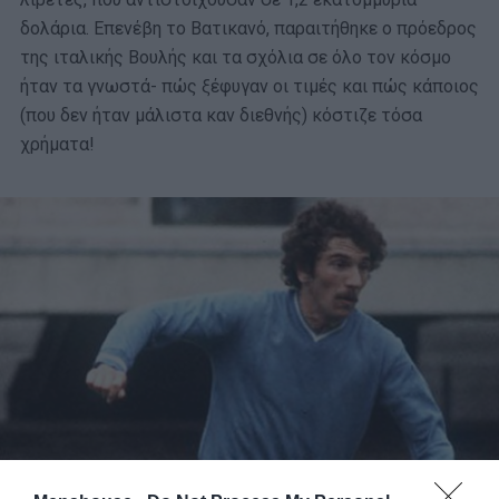
δολάρια. Επενέβη το Βατικανό, παραιτήθηκε ο πρόεδρος
της ιταλικής Βουλής και τα σχόλια σε όλο τον κόσμο
ήταν τα γνωστά- πώς ξέφυγαν οι τιμές και πώς κάποιος
(που δεν ήταν μάλιστα καν διεθνής) κόστιζε τόσα
χρήματα!