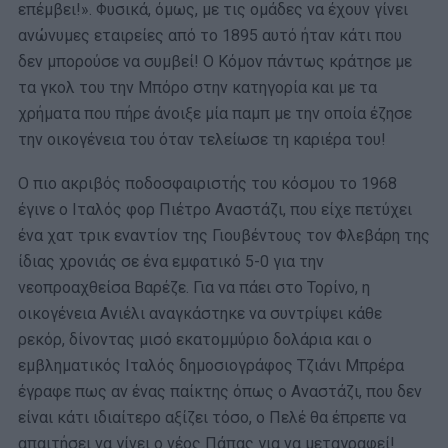
επέμβει!». Φυσικά, όμως, με τις ομάδες να έχουν γίνει
ανώνυμες εταιρείες από το 1895 αυτό ήταν κάτι που
δεν μπορούσε να συμβεί! O Κόμον πάντως κράτησε με
τα γκολ του την Μπόρο στην κατηγορία και με τα
χρήματα που πήρε άνοιξε μία παμπ με την οποία έζησε
την οικογένεια του όταν τελείωσε τη καριέρα του!
Ο πιο ακριβός ποδοσφαιριστής του κόσμου το 1968
έγινε ο Ιταλός φορ Πιέτρο Αναστάζι, που είχε πετύχει
ένα χατ τρικ εναντίον της Γιουβέντους τον Φλεβάρη της
ίδιας χρονιάς σε ένα εμφατικό 5-0 για την
νεοπροαχθείσα Βαρέζε. Για να πάει στο Τορίνο, η
οικογένεια Ανιέλι αναγκάστηκε να συντρίψει κάθε
ρεκόρ, δίνοντας μισό εκατομμύριο δολάρια και ο
εμβληματικός Ιταλός δημοσιογράφος Τζιάνι Μπρέρα
έγραφε πως αν ένας παίκτης όπως ο Αναστάζι, που δεν
είναι κάτι ιδιαίτερο αξίζει τόσο, ο Πελέ θα έπρεπε να
απαιτήσει να γίνει ο νέος Πάπας για να μεταγραφεί!