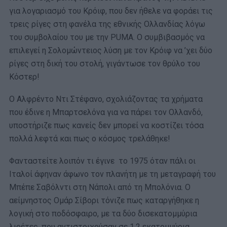
για λογαριασμό του Κρόιφ, που δεν ήθελε να φοράει τις
τρεις ρίγες στη φανέλα της εθνικής Ολλανδίας λόγω
του συμβολαίου του με την PUMΑ. Ο συμβιβασμός να
επιλεγεί η Σολομώντειος λύση με τον Κρόιφ να ’χει δύο
ρίγες στη δική του στολή, γιγάντωσε τον θρύλο του
Κόστερ!
Ο Αλφρέντο Ντι Στέφανο, σχολιάζοντας τα χρήματα
που έδινε η Μπαρτσελόνα για να πάρει τον Ολλανδό,
υποστήριζε πως κανείς δεν μπορεί να κοστίζει τόσα
πολλά λεφτά και πως ο κόσμος τρελάθηκε!
Φανταστείτε λοιπόν τι έγινε το 1975 όταν πάλι οι
Ιταλοί άφηναν άφωνο τον πλανήτη με τη μεταγραφή του
Μπέπε Σαβόλντι στη Νάπολι από τη Μπολόνια. Ο
αείμνηστος Ομάρ Σίβορι τόνιζε πως καταργήθηκε η
λογική στο ποδόσφαιρο, με τα δύο δισεκατομμύρια
λιρέτες, που αντιστοιχούσαν σε 1,2 εκατομμύρια