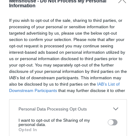
Menshouse -
Do Not Process My Personal
Information
Φλεβάρης του 1979 και ο Τρέβορ Φράνσις θα γίνει ο
πρώτος που στοιχίζει σε αγγλική ομάδα ένα
If you wish to opt-out of the sale, sharing to third parties, or
εκατομμύριο λίρες με τη μετακίνηση στη Νότιγχαμ
processing of your personal or sensitive information for
Φόρεστ από τη Μπέρμιγχαμ. Το προηγούμενο ρεκόρ ήταν
targeted advertising by us, please use the below opt-out
μόλις 550.000 και σημαντικοί σταρ του παρελθόντος
section to confirm your selection. Please note that after your
όπως ο Σερ Στάνλεϊ Μάθιους προέβλεπαν πως αργά ή
opt-out request is processed you may continue seeing
interest-based ads based on personal information utilized by
γρήγορα θα καταρρεύσει σαν χάρτινος πύργος το
us or personal information disclosed to third parties prior to
οικοδόμημα του αγγλικού ποδοσφαίρου που το
your opt-out. You may separately opt-out of the further
θεωρούσαν όλοι υπερεκτιμημένο!
disclosure of your personal information by third parties on the
IAB’s list of downstream participants. This information may
Ο Φράνσις σκόραρε λίγες εβδομάδες μετά το μοναδικό
also be disclosed by us to third parties on the
IAB’s List of
Downstream Participants
that may further disclose it to other
γκολ στον τελικό του Κυπέλλου πρωταθλητριών
third parties.
Ευρώπης απέναντι στην Μάλμε, χαρίζοντας το τρόπαιο
στην ομάδα του με αποτέλεσμα ο Μπράιαν Κλαφ να πει
Personal Data Processing Opt Outs
πως ήταν ευκαιρία η απόκτηση του!
I want to opt-out of the Sharing of my
personal data.
Ακόμα και για τον Μαραντόνα υπήρχαν ενστάσεις για τα
Opted In
χρήματα που κόστισε το 1984 στη Νάπολι «Για ένα