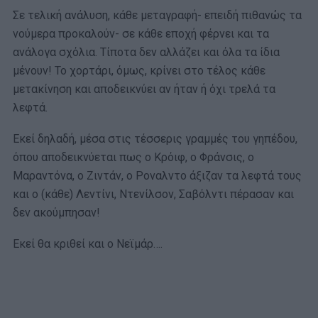
Σε τελική ανάλυση, κάθε μεταγραφή- επειδή πιθανώς τα
νούμερα προκαλούν- σε κάθε εποχή φέρνει και τα
ανάλογα σχόλια. Τίποτα δεν αλλάζει και όλα τα ίδια
μένουν! Το χορτάρι, όμως, κρίνει στο τέλος κάθε
μετακίνηση και αποδεικνύει αν ήταν ή όχι τρελά τα
λεφτά.
Εκεί δηλαδή, μέσα στις τέσσερις γραμμές του γηπέδου,
όπου αποδεικνύεται πως ο Κρόιφ, ο Φράνσις, ο
Μαραντόνα, ο Ζιντάν, ο Ροναλντο άξιζαν τα λεφτά τους
και ο (κάθε) Λεντίνι, Ντενίλσον, Σαβόλντι πέρασαν και
δεν ακούμπησαν!
Εκεί θα κριθεί και ο Νεϊμάρ….