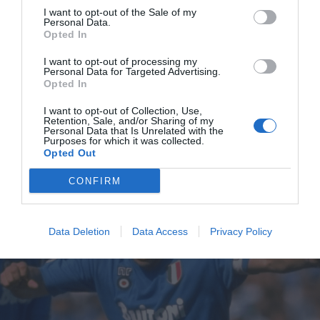
I want to opt-out of the Sale of my
νεαρό που απέτυχε στην Μπαρτσελόνα και που ακόμα
Personal Data.
Opted In
δεν έχει αποδείξει τίποτα, δίνονται πολλά λεφτά» έλεγε
ο παλιός σταρ της Νάπολι Σέρτζιο Κλέριτσι σε
I want to opt-out of processing my
Personal Data for Targeted Advertising.
συνέντευξη του στο Guerin Sportivo! Το 1990, με δύο
Opted In
πρωταθλήματα και ένα Κύπελλο ΟΥΕΦΑ στη
τροπαιοθήκη των παρτενοπέι, ο Κλέριτσι παραδεχόταν
I want to opt-out of Collection, Use,
Retention, Sale, and/or Sharing of my
το αυτονόητο: ο Ντιεγκίτο άλλαξε την ιστορία.
Personal Data that Is Unrelated with the
Purposes for which it was collected.
Opted Out
CONFIRM
Data Deletion
Data Access
Privacy Policy