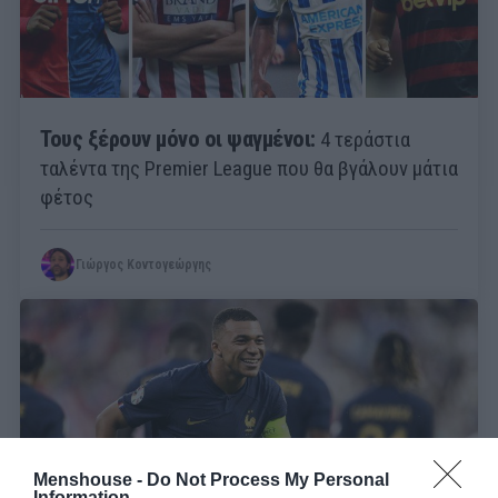
Τους ξέρουν μόνο οι ψαγμένοι:
4 τεράστια
ταλέντα της Premier League που θα βγάλουν μάτια
φέτος
Γιώργος Κοντογεώργης
Menshouse -
Do Not Process My Personal
Information