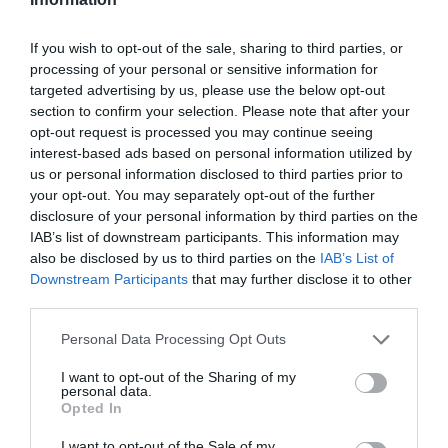
If you wish to opt-out of the sale, sharing to third parties, or
processing of your personal or sensitive information for
Ενδεκάδα βγαλμένη από PlayStation:
Η
targeted advertising by us, please use the below opt-out
section to confirm your selection. Please note that after your
διαστημική τριπλέτα της Ρεάλ για να αξιοποιήσει
opt-out request is processed you may continue seeing
τον Μπαπέ
interest-based ads based on personal information utilized by
us or personal information disclosed to third parties prior to
your opt-out. You may separately opt-out of the further
Menshouse Team
disclosure of your personal information by third parties on the
IAB’s list of downstream participants. This information may
also be disclosed by us to third parties on the
IAB’s List of
Downstream Participants
that may further disclose it to other
third parties.
Personal Data Processing Opt Outs
I want to opt-out of the Sharing of my
personal data.
Opted In
I want to opt-out of the Sale of my