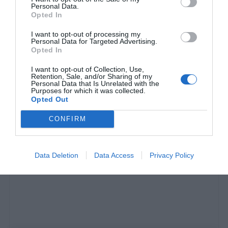
Personal Data.
Opted In
Τον «άρπαξε» στο αεροδρόμιο:
Όταν ο
I want to opt-out of processing my
Ολυμπιακός πήγε να κλέψει παίκτη απ’ τον
Personal Data for Targeted Advertising.
Opted In
Παναθηναϊκό του Ομπράντοβιτς
I want to opt-out of Collection, Use,
Retention, Sale, and/or Sharing of my
Personal Data that Is Unrelated with the
Menshouse Team
Purposes for which it was collected.
Opted Out
CONFIRM
Data Deletion
Data Access
Privacy Policy