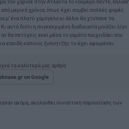
ρά του χάρισε στην Ατλάντα το νούμερο πέντε, δηλαδ
ά από μερικά χρόνια, όπως έχει συμβεί πολλές φορές
ρα μ’ ένα πλατύ χαμόγελο κι άλλοι θα χτυπάνε τα
 Κι αυτό διότι η συγκεκριμένη διαδικασία μοιάζει λίγο
 αν θα πετύχεις εκεί μέσα το γαμάτο παιχνιδάκι που
ύκα επειδή κάποιος ξυπνητζής το έχει αφαιρέσει.
συχνά τα καλύτερά μας άρθρα
house.gr on Google
πιασαν ακόμα, ακολουθεί συνοπτική παρουσίαση των