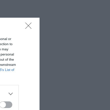
sonal or
ection to
ou may
 personal
out of the
 downstream
B’s List of