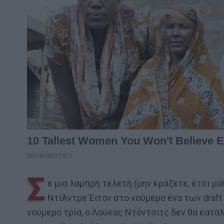
Σ
ε μια λαμπρή τελετή (μην κράζετε, έτσι μά
ΝτιΆντρε Έιτον στο νούμερο ένα των draft τ
νούμερο τρία, ο Λούκας Ντόντσιτς δεν θα κατ