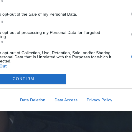
In
 τον Νιγηριανής καταγωγής σέντερ Μάικλ Ολοβοκάντι.
μα από την Ευρώπη, όπου με τη φανέλα της Μπολόνια
o opt-out of the Sale of my Personal Data.
In
to opt-out of processing my Personal Data for Targeted
ing.
In
o opt-out of Collection, Use, Retention, Sale, and/or Sharing
ersonal Data that Is Unrelated with the Purposes for which it
lected.
Out
CONFIRM
Data Deletion
Data Access
Privacy Policy