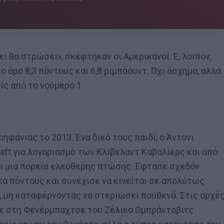
ει θα στρώσει», σκέφτηκαν οι Αμερικανοί. Ε, λοιπόν,
 όρο 8,3 πόντους και 6,8 ριμπάουντ. Όχι άσχημα, αλλά
ίς από το νούμερο 1.
ηφάνιας το 2013. Ένα δικό τους παιδί, ο Άντονι
aft για λογαριασμό των Κλίβελαντ Καβαλίερς και από
ει μια πορεία ελεύθερης πτώσης. Έφτασε σχεδόν
κα πόντους και συνέχισε να κινείται σε απολύτως
, μη καταφέρνοντας να στεριώσει πουθενά. Στις αρχέ
κε στη Φενέρμπαχτσε του Ζέλικο Ομπράντοβιτς