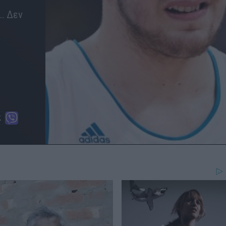
… Δεν