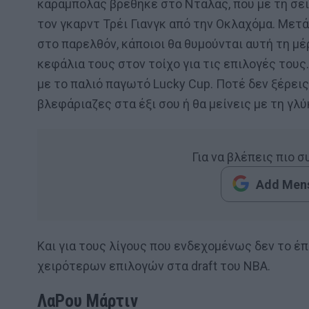
καραμπόλας βρέθηκε στο Ντάλας, που με τη σει
τον γκαρντ Τρέι Γιανγκ από την Οκλαχόμα. Μετ
στο παρελθόν, κάποιοι θα θυμούνται αυτή τη μέ
κεφάλια τους στον τοίχο για τις επιλογές τους.
με το παλιό παγωτό Lucky Cup. Ποτέ δεν ξέρεις
βλεφάριαζες στα έξι σου ή θα μείνεις με τη γλ
Για να βλέπεις πιο 
Add Mens
Και για τους λίγους που ενδεχομένως δεν το έ
χειρότερων επιλογών στα draft του NBA.
ΛαΡου Μάρτιν