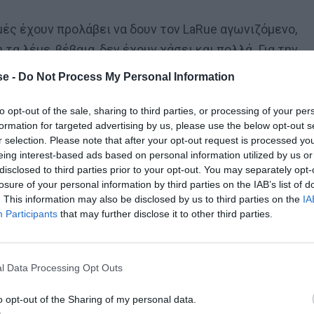
μές έχουν προλάβει να δουν τον LaRue αγωνιζόμενο,
α λέμε, βέβαια, δεν έχουν χάσει και πολλά. Για την
τή την ιστορία ήταν οι Πόρτλαντ Τρέιλ Μπλέιζερς. Ο
e -
Do Not Process My Personal Information
 5,3 πόντους και 4,6 ριμπάουντ, ενώ έπαιξε μόλις για
α! Με αυτά τα νούμερα αποτελεί αναμφίβολα τη
to opt-out of the sale, sharing to third parties, or processing of your per
formation for targeted advertising by us, please use the below opt-out s
κού πλανήτη.
r selection. Please note that after your opt-out request is processed y
eing interest-based ads based on personal information utilized by us or
disclosed to third parties prior to your opt-out. You may separately opt-
losure of your personal information by third parties on the IAB’s list of
. This information may also be disclosed by us to third parties on the
IA
Participants
that may further disclose it to other third parties.
Κάποιοι θα υποστηρίξουν πως αυτό δικαιολογείται από
υρεμένη regular season η οποία ξεκίνησε τελικά
γεγονός ήταν δευτερεύον. Τουλάχιστον συγκρινόμενο
l Data Processing Opt Outs
Έχοντας το δικαίωμα να προσεγγίσουν όποιον παίκτη
ίκτες όπως ο Ντιρκ Νοβίτσκι, ο Πολ Πιρς και ο Βινς
o opt-out of the Sharing of my personal data.