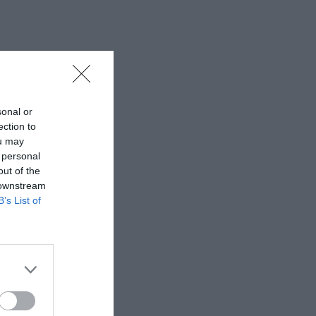
sonal or
ection to
ou may
 personal
out of the
 downstream
B’s List of