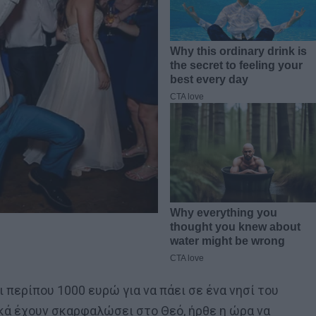
ι περίπου 1000 ευρώ για να πάει σε ένα νησί του
κά έχουν σκαρφαλώσει στο Θεό, ήρθε η ώρα να