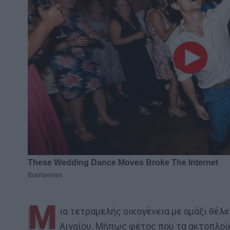
Μ
ια τετραμελής οικογένεια με αμάξι θέλε
Αιγαίου. Μήπως φέτος που τα ακτοπλοϊ