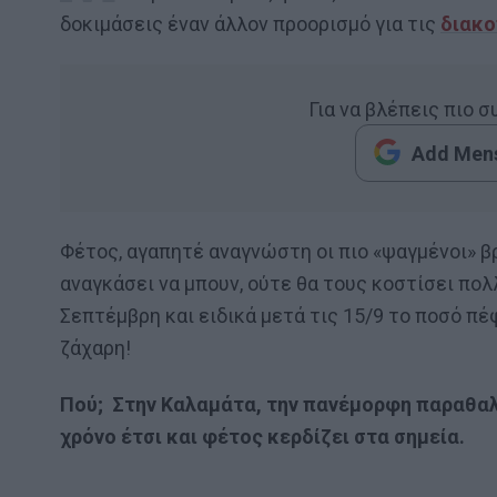
δοκιμάσεις έναν άλλον προορισμό για τις
διακ
Για να βλέπεις πιο 
Add Mens
Φέτος, αγαπητέ αναγνώστη οι πιο «ψαγμένοι» βρ
αναγκάσει να μπουν, ούτε θα τους κοστίσει πολλά
Σεπτέμβρη και ειδικά μετά τις 15/9 το ποσό πέ
ζάχαρη!
Πού; Στην Καλαμάτα, την πανέμορφη παραθα
χρόνο έτσι και φέτος κερδίζει στα σημεία.