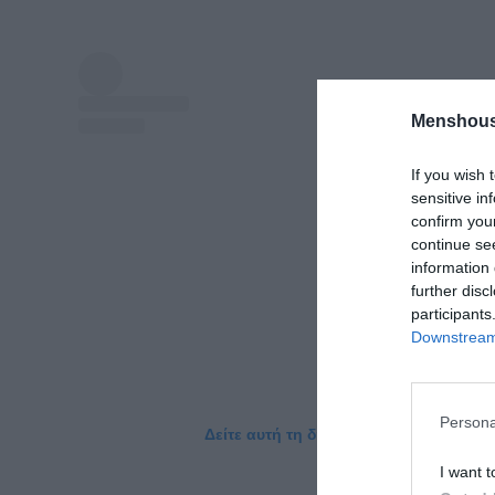
Menshous
If you wish 
sensitive in
confirm you
continue se
information 
further disc
participants
Downstream 
Persona
Δείτε αυτή τη δημοσίευση στο Instagr
I want t