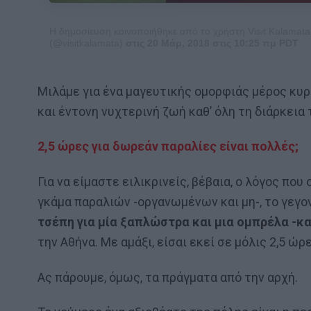
Η δημοσίευση κοινοποιήθηκε από το χρήστη Visit Kalamata City
(@visitkalamata)
στις 20 Μάρ, 2018 στις 10:25 πμ PDT
Μιλάμε για ένα μαγευτικής ομορφιάς μέρος κυ
και έντονη νυχτερινή ζωή καθ’ όλη τη διάρκεια 
2,5 ώρες για δωρεάν παραλίες είναι πολλές;
Για να είμαστε ειλικρινείς, βέβαια, ο λόγος που
γκάμα παραλιών -οργανωμένων και μη-, το γεγ
τσέπη για μία ξαπλώστρα και μια ομπρέλα -κ
την Αθήνα. Με αμάξι, είσαι εκεί σε μόλις 2,5 ώ
Ας πάρουμε, όμως, τα πράγματα από την αρχή.