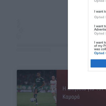
Opted 
I want t
Opted 
I want 
Advertis
Opted 
I want t
of my P
was col
Opted 
ΜΠΑΛΑ
Η αλήθεια για τον 
Καμαρά