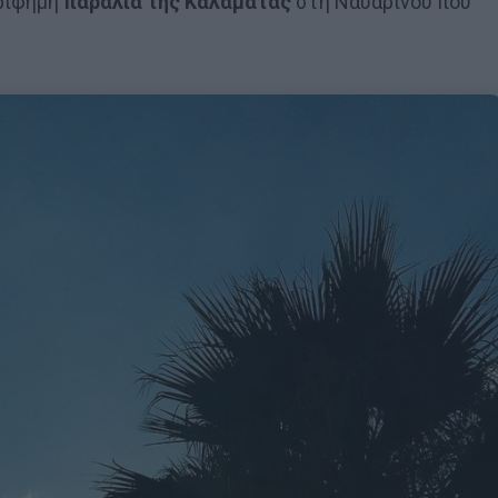
ερίφημη
παραλία της Καλαμάτας
στη Ναυαρίνου που