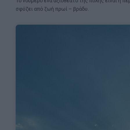
Το νούμερο ένα αξιοθέατο της πόλης είναι η π
σφύζει από ζωή πρωί – βράδυ.