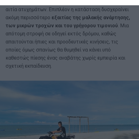
βγει εκτός πορείας, γεγονός που είναι και ο πιο συχνή
αιτία ατυχημάτων. Επιπλέον η κατάσταση δυσχεραίνει
ακόμη περισσότερο
εξαιτίας της μαλακής ανάρτησης,
των μικρών τροχών και του γρήγορου τιμονιού
. Μια
απότομη στροφή σε οδηγεί εκτός δρόμου, καθώς
απαιτούνται ήπιες και προοδευτικές κινήσεις, τις
οποίες όμως σπανίως θα θυμηθεί να κάνει υπό
καθεστώς πίεσης ένας αναβάτης χωρίς εμπειρία και
σχετική εκπαίδευση.