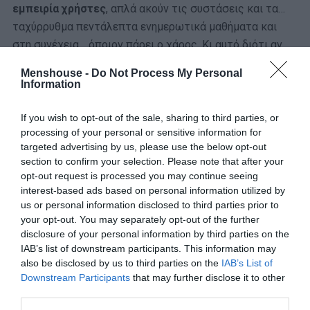
εμπειρία χρήστες
, απλά ακούν τις συστάσεις και τα…
ταχύρρυθμα πεντάλεπτα ενημερωτικά μαθήματα και
στη συνέχεια… όποιον πάρει ο χάρος. Κι αυτό διότι αν
και παλιότερα
επιχειρήθηκε να απαγορευτεί η
Menshouse -
Do Not Process My Personal
κυκλοφορία τους,
η απόφαση ανατράπηκε (με την ίδια
Information
άνεση που ανατρέπονται στις στροφές και οι
γουρούνες).
If you wish to opt-out of the sale, sharing to third parties, or
processing of your personal or sensitive information for
targeted advertising by us, please use the below opt-out
section to confirm your selection. Please note that after your
opt-out request is processed you may continue seeing
interest-based ads based on personal information utilized by
us or personal information disclosed to third parties prior to
your opt-out. You may separately opt-out of the further
disclosure of your personal information by third parties on the
IAB’s list of downstream participants. This information may
also be disclosed by us to third parties on the
IAB’s List of
Downstream Participants
that may further disclose it to other
third parties.