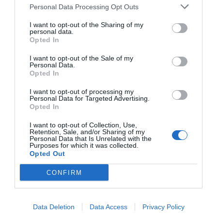
Personal Data Processing Opt Outs
I want to opt-out of the Sharing of my
personal data.
Πλέον
οι δήμοι είναι αυτοί που αποφασίζουν για τις
Opted In
άδειες
και φυσικά στις τουριστικές περιοχές δεν λένε
I want to opt-out of the Sale of my
«όχι», από την στιγμή που τα «Rent-a-car» και «Rent-a-
Personal Data.
Opted In
moto» είναι επιχειρήσεις και οι επιχειρηματίες είναι
ψηφοφόροι…
I want to opt-out of processing my
Personal Data for Targeted Advertising.
Opted In
Ποιο, όμως, είναι το πρόβλημα με τις «γουρούνες», πέρα
φυσικά από το γεγονός ότι μπορεί να την καβαλήσει ο
I want to opt-out of Collection, Use,
Retention, Sale, and/or Sharing of my
κάθε άσχετος;
Είναι η ίδια η φύση του οχήματος
.
Personal Data that Is Unrelated with the
Purposes for which it was collected.
Μπορεί να δημιουργούν την εντύπωση δικύκλου λόγω
Opted Out
της σέλας τους, αλλά δεν είναι τέτοια.
CONFIRM
Με
μονοκόμματο πίσω άξονα
, εάν κάποιος επιχειρήσει
να στρίψει με τρόπο που θα έκανε πάνω σε μια
μοτοσυκλέτα ή με ένα αυτοκίνητο, είναι βέβαιο ότι θα
Data Deletion
Data Access
Privacy Policy