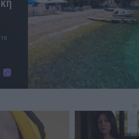
ική
 τα