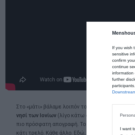
Menshous
If you wish 
sensitive in
confirm you
continue se
information 
further disc
participants
Downstream 
Στο «μάτι» βάλαμε λοιπόν τούτο το «διαμαντάκι
νησί των Ιονίων
(λίγο κάτω από 6 τετραγωνικά 
Persona
πιο πρόσφατη απογραφή. Το καλοκαίρι, βέβαια, 
I want t
κάτι τρελό. Κάθε άλλο. Εδώ, ανάμεσα στη
Λευκ