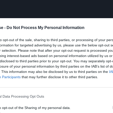
e -
Do Not Process My Personal Information
to opt-out of the sale, sharing to third parties, or processing of your per
formation for targeted advertising by us, please use the below opt-out s
r selection. Please note that after your opt-out request is processed y
eing interest-based ads based on personal information utilized by us or
disclosed to third parties prior to your opt-out. You may separately opt-
losure of your personal information by third parties on the IAB’s list of
. This information may also be disclosed by us to third parties on the
IA
Participants
that may further disclose it to other third parties.
» της δυτικής Ελλάδας. Τ
ο
μικρότερο κατοικημένο
χιλιόμετρα), με κοντά 40 «μόνιμους» σύμφωνα με την
l Data Processing Opt Outs
έχει περισσότερους. Αλλά και πάλι, μην φανταστείς
o opt-out of the Sharing of my personal data.
άδα
και στον
Μύτικα Αιτωλοακαρνανίας
, είναι ο