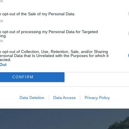
In
 γαλήνη στις διακοπές τους, το πιο φυσικό φάρμακο
o opt-out of the Sale of my Personal Data.
In
to opt-out of processing my Personal Data for Targeted
ς. Εκεί όπου η γνησιότητα, ανθρώπων και
ing.
In
. Ναι, ίσως ο Καστός να μην είναι ο κρυμμένος
ύτως μυστικό στις μέρες μας. Αλλά «ανοίγει» στους
o opt-out of Collection, Use, Retention, Sale, and/or Sharing
ersonal Data that Is Unrelated with the Purposes for which it
lected.
αιο το χαρακτήρα του, παραμένοντας πιστό στον
Out
CONFIRM
Data Deletion
Data Access
Privacy Policy