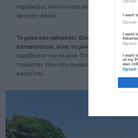
Opted 
παράδεισος εκείνων που αναζητούν την απόλυτη
I want t
ψυχικής υγείας.
Opted 
I want 
Το μέσα σου γαληνεύει. Είσαι στο σωστό μέρο
Advertis
Opted 
καταστάσεων, είναι το μόνο που έχει σημασία
παράδεισος του άλλοτε. Τίποτα δεν μένει απολ
I want t
of my P
was col
τουρίστες τόσο όσο, προφυλάσσοντας στο ακέρ
Opted 
εαυτό του..