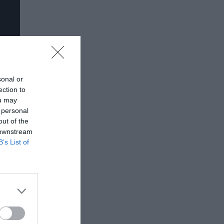
sonal or
ection to
ou may
 personal
out of the
 downstream
B’s List of