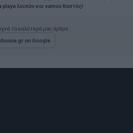
a playa λοιπόν και vamos Καστός!
συχνά τα καλύτερά μας άρθρα
house.gr on Google