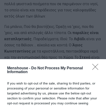
πολλά γευστικά ποιήματα που σε περιμένουν στο νησί,
το οποίο είναι και παράδεισος για τους καλοφαγάδες
εκτός όλων των άλλων.
Για μπάνιο; Πού θα βουτήξεις; Όρεξη να ‘χεις, που θα
‘χεις, και από επιλογές άλλο τίποτα. Ο
ι παραλίες είναι
καταπληκτικές.
Παραδείγματα; Ιδού: Το
Λιβάδι
είναι για
όσους τα θέλουν.… εύκολα και κοντά. Ο
Άγιος
Κωνσταντίνος
με τα κρυστάλλινα, πεντακάθαρα νερά
και την εντυπωσιακή θέα προς τη Χώρα. Το
Στενό
είναι
σαν καρτ ποστάλ, ρηχό και απάνεμο. Τα
Καμινάκια
και οι
Menshouse -
Do Not Process My Personal
Βάτσες
πάλι, απευθύνονται σε όσους τους αρέσουν οι
Information
πιο… άγριες καταστάσεις. Σε συμβουλεύουμε να βάλεις
οπωσδήποτε στο πρόγραμμα σου και ένα μονοήμερο
If you wish to opt-out of the sale, sharing to third parties, or
«πέταγμα» στα διπλανά νησάκια
Κουνούπες
και
processing of your personal or sensitive information for
targeted advertising by us, please use the below opt-out
Κουτσομύτη
, θα περάσεις τέλεια, στο υποσχόμαστε, θα
section to confirm your selection. Please note that after your
νιώσεις να παγώνει ο χρόνος.
opt-out request is processed you may continue seeing