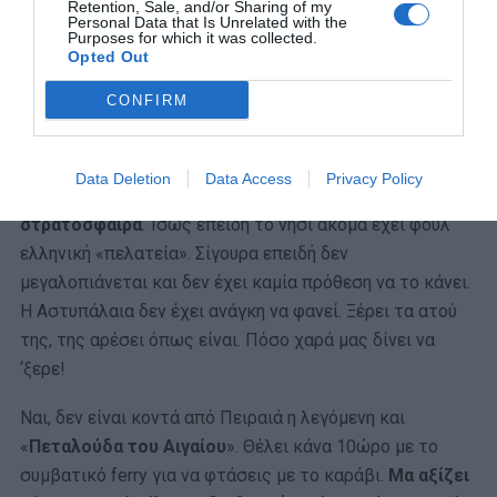
Retention, Sale, and/or Sharing of my
Personal Data that Is Unrelated with the
Purposes for which it was collected.
Opted Out
A post shared by Astypalaia (@astypalaia_island)
CONFIRM
Κι όλα αυτά τα ωραία και καλά που σου περιγράψαμε,
τα
Data Deletion
Data Access
Privacy Policy
βιώνεις σε τιμές που δεν έχουν… απογειωθεί στη
στρατόσφαιρα
. Ίσως επειδή το νησί ακόμα έχει φουλ
ελληνική «πελατεία». Σίγουρα επειδή δεν
μεγαλοπιάνεται και δεν έχει καμία πρόθεση να το κάνει.
Η Αστυπάλαια δεν έχει ανάγκη να φανεί. Ξέρει τα ατού
της, της αρέσει όπως είναι. Πόσο χαρά μας δίνει να
‘ξερε!
Ναι, δεν είναι κοντά από Πειραιά η λεγόμενη και
«
Πεταλούδα του Αιγαίου
». Θέλει κάνα 10ώρο με το
συμβατικό ferry για να φτάσεις με το καράβι.
Μα αξίζει