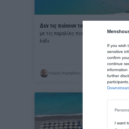
Δεν τις πιάνουν τα μελτέμια:
Το νησί
Menshous
με τις παραλίες-πισίνα που είναι πάντα
λάδι
If you wish 
sensitive in
confirm you
continue se
information 
Γιώργος Καραχάλιος
further disc
participants
Downstream 
Persona
I want t