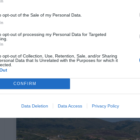
In
o opt-out of the Sale of my Personal Data.
In
Μας αρέσει όλο αυτό που γίνεται
to opt-out of processing my Personal Data for Targeted
ing.
σήμερα στα Κουφονήσια;
In
o opt-out of Collection, Use, Retention, Sale, and/or Sharing
ersonal Data that Is Unrelated with the Purposes for which it
lected.
Out
Ερρίκος Βούλγαρης
CONFIRM
Data Deletion
Data Access
Privacy Policy