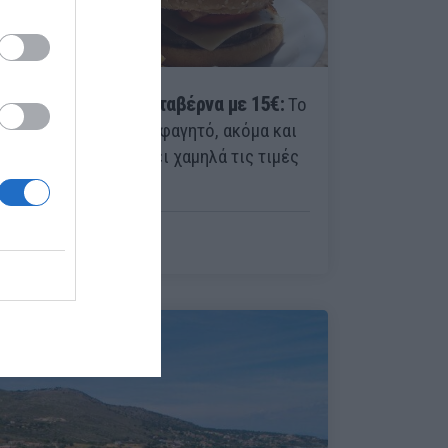
Μπάνιο, ηρεμία και ταβέρνα με 15€:
Το
νησί με το καλύτερο φαγητό, ακόμα και
τον Αύγουστο κρατάει χαμηλά τις τιμές
Ερρίκος Βούλγαρης