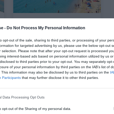
Από ταπεινό ψαροχώρι, top
e -
Do Not Process My Personal Information
προορισμός:
Σε 2 ώρες με αμάξι,
κολυμπάς σε κρυστάλλινα νερά και
to opt-out of the sale, sharing to third parties, or processing of your per
κάνεις τις πιο ξεκούραστες διακοπές
formation for targeted advertising by us, please use the below opt-out s
της ζωής σου
r selection. Please note that after your opt-out request is processed y
eing interest-based ads based on personal information utilized by us or
disclosed to third parties prior to your opt-out. You may separately opt-
Ερρίκος Βούλγαρης
losure of your personal information by third parties on the IAB’s list of
. This information may also be disclosed by us to third parties on the
IA
Participants
that may further disclose it to other third parties.
l Data Processing Opt Outs
o opt-out of the Sharing of my personal data.