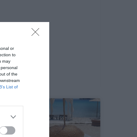
sonal or
ection to
ou may
 personal
out of the
 downstream
B’s List of