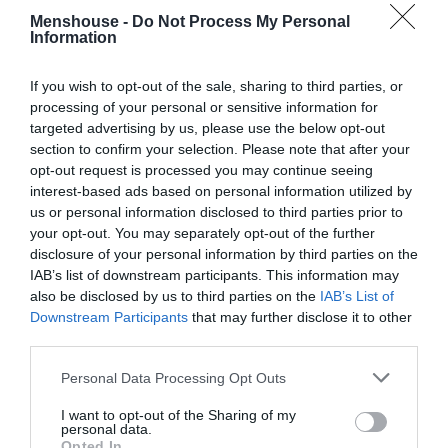
βγει από το ψυγείο.
Menshouse -
Do Not Process My Personal
Information
Τα υπόγεια ρεύματα που υπάρχουν στο συγκεκριμένο
μέρος δεν αφήνουν ποτέ τη θάλασσα να ζεστάνει γι’
If you wish to opt-out of the sale, sharing to third parties, or
processing of your personal or sensitive information for
αυτό όποια μέρα του χρόνου και αν πάτε δεν θα
targeted advertising by us, please use the below opt-out
καταλάβετε διαφορά.
section to confirm your selection. Please note that after your
opt-out request is processed you may continue seeing
Δείτε την υπέροχη αυτή παραλία και αν δεν
interest-based ads based on personal information utilized by
την έχετε επισκεφτεί βάλτε τη στο
us or personal information disclosed to third parties prior to
πρόγραμμα. Τα Λαγκαδάκια και το Ληξούρι δεν
your opt-out. You may separately opt-out of the further
disclosure of your personal information by third parties on the
πρόκειται να σας απογοητεύσουν ποτέ…
IAB’s list of downstream participants. This information may
also be disclosed by us to third parties on the
IAB’s List of
Downstream Participants
that may further disclose it to other
third parties.
Personal Data Processing Opt Outs
I want to opt-out of the Sharing of my
personal data.
Opted In