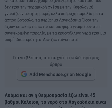
Οι κάτοικοι του Ληξουρίου (ανεξάρτητο κρατίδιο που
δεν έχει την παραμικρή σχέση με την Κεφαλονιά)
γνωρίζουν αυτή τη μικρή, αλλά υπέροχη παραλία με τα
άσπρα βότσαλα, τα περίφημα Λαγκαδάκια. Όσοι την
έχουν επισκεφτεί έστω και μια φορά γνωρίζουν ότι η
συγκεκριμένη παραλία, με τα κρυστάλλινα νερά έχει μια
μικρή ιδιαιτερότητα. Δεν ζεσταίνει ποτέ…
Για να βλέπεις πιο συχνά τα καλύτερά μας
άρθρα
Add Menshouse.gr on Google
Ακόμα και αν η θερμοκρασία έξω είναι 45
βαθμοί Κελσίου, το νερό στα Λαγκαδάκια είναι
τόσο παγωμένο, που νομίζεις ότι μόλις έχει