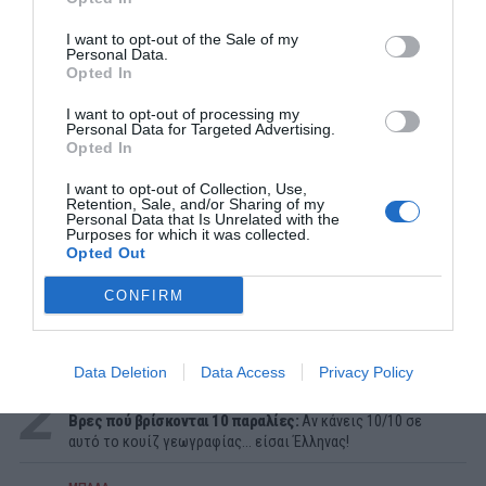
I want to opt-out of the Sale of my
Personal Data.
Opted In
I want to opt-out of processing my
Personal Data for Targeted Advertising.
Opted In
I want to opt-out of Collection, Use,
Retention, Sale, and/or Sharing of my
Personal Data that Is Unrelated with the
Purposes for which it was collected.
ΔΗΜΟΦΙΛΕΣΤΕΡΑ ΗΜΕΡΑΣ
Opted Out
CONFIRM
1
ΠΑΙΧΝΙΔΙΑ
Επιπέδου Γυμνασίου:
10 απλές ερωτήσεις που δείχνουν
ότι δεν έμαθες σωστά την ελληνική ιστορία
Data Deletion
Data Access
Privacy Policy
2
ΠΑΙΧΝΙΔΙΑ
Βρες πού βρίσκονται 10 παραλίες:
Αν κάνεις 10/10 σε
αυτό το κουίζ γεωγραφίας... είσαι Έλληνας!