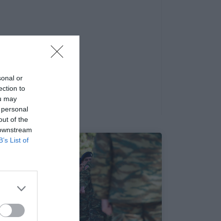
sonal or
ection to
ou may
 personal
out of the
 downstream
B’s List of