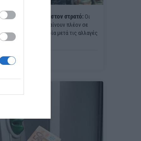
Τέλος στα βύσματα στον στρατό:
Οι
μοναδικοί που θα μπαίνουν πλέον σε
Ναυτικό και Αεροπορία μετά τις αλλαγές
Δένδια
Menshouse Newsroom