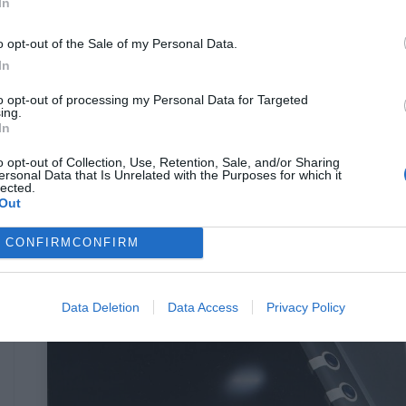
In
o opt-out of the Sale of my Personal Data.
Δεν είναι μόνο η θέση της:
Τι είναι το
In
«Κ-14» της Σούδας που την καθιστά από
τις πιο σημαντικές βάσεις της
to opt-out of processing my Personal Data for Targeted
ing.
Μεσογείου
In
o opt-out of Collection, Use, Retention, Sale, and/or Sharing
Ερρίκος Βούλγαρης
ersonal Data that Is Unrelated with the Purposes for which it
lected.
Out
CONFIRM
CONFIRM
Data Deletion
Data Access
Privacy Policy