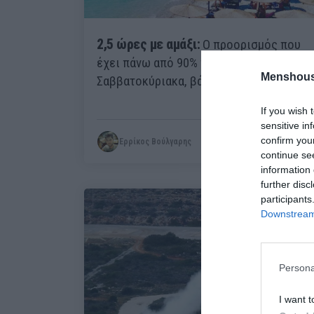
2,5 ώρες με αμάξι:
Ο προορισμός που
έχει πάνω από 90% πληρότητα τα
Menshous
Σαββατοκύριακα, βάζει κάτω τα νησιά
If you wish 
sensitive in
confirm you
Ερρίκος Βούλγαρης
continue se
information 
further disc
participants
Downstream 
Persona
I want t