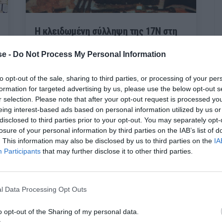
Η κλειδωμένη σύλληψη της 17Ν στη
Ριανκούρ:
Το τηλεφώνημα απ' το
e -
Do Not Process My Personal Information
περίπτερο που έφερε το ιστορικό
φιάσκο της ΕΛ.ΑΣ.
to opt-out of the sale, sharing to third parties, or processing of your per
formation for targeted advertising by us, please use the below opt-out s
r selection. Please note that after your opt-out request is processed y
Menshouse Team
eing interest-based ads based on personal information utilized by us or
disclosed to third parties prior to your opt-out. You may separately opt-
losure of your personal information by third parties on the IAB’s list of
. This information may also be disclosed by us to third parties on the
IA
Participants
that may further disclose it to other third parties.
l Data Processing Opt Outs
o opt-out of the Sharing of my personal data.