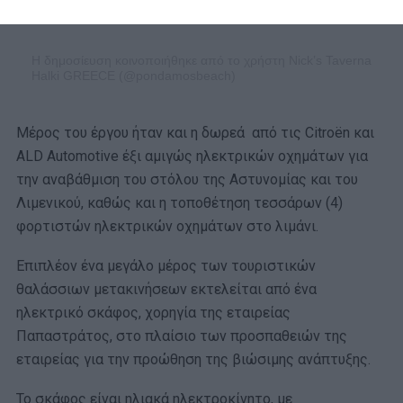
Η δημοσίευση κοινοποιήθηκε από το χρήστη Nick’s Taverna
Halki GREECE (@pondamosbeach)
Μέρος του έργου ήταν και η δωρεά από τις Citroën και
ALD Automotive έξι αμιγώς ηλεκτρικών οχημάτων για
την αναβάθμιση του στόλου της Αστυνομίας και του
Λιμενικού, καθώς και η τοποθέτηση τεσσάρων (4)
φορτιστών ηλεκτρικών οχημάτων στο λιμάνι.
Επιπλέον ένα μεγάλο μέρος των τουριστικών
θαλάσσιων μετακινήσεων εκτελείται από ένα
ηλεκτρικό σκάφος, χορηγία της εταιρείας
Παπαστράτος, στο πλαίσιο των προσπαθειών της
εταιρείας για την προώθηση της βιώσιμης ανάπτυξης.
Το σκάφος είναι ηλιακά ηλεκτροκίνητο, με