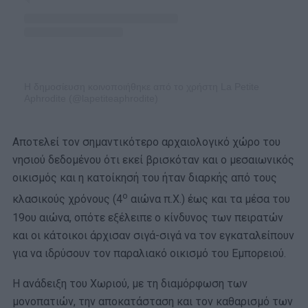
Η δημοσίευση κοινοποιήθηκε από το χρήστη La Petite
Aphrodite (@lapetiteaphrodite)
Αποτελεί τον σημαντικότερο αρχαιολογικό χώρο του
νησιού δεδομένου ότι εκεί βρισκόταν και ο μεσαιωνικός
οικισμός και η κατοίκησή του ήταν διαρκής από τους
ο
κλασικούς χρόνους (4
αιώνα π.Χ.) έως και τα μέσα του
19ου αιώνα, οπότε εξέλειπε ο κίνδυνος των πειρατών
και οι κάτοικοι άρχισαν σιγά-σιγά να τον εγκαταλείπουν
για να ιδρύσουν τον παραλιακό οικισμό του Εμπορειού.
Η ανάδειξη του Χωριού, με τη διαμόρφωση των
μονοπατιών, την αποκατάσταση και τον καθαρισμό των