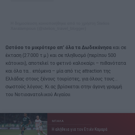
Η δημοσίευση κοινοποιήθηκε από το χρήστη Stelios
Xaralampous (@stelios_travel_blogger)
Ωστόσο το μικρότερο απ’ όλα τα Δωδεκάνησα
και σε
έκταση (27.000 τ.μ.) και σε πληθυσμό (περίπου 500
κάτοικοι), αποτελεί το φετινό καλοκαίρι – πιθανότατα
και όλα τα… επόμενα – μία από τις attraction της
Ελλάδας στους ξένους τουρίστες, για όλους τους…
σωστούς λόγους. Κι ας βρίσκεται στην άγονη γραμμή
του Νοτιοανατολικού Αιγαίου.
ΜΠΑΛΑ
Η αλήθεια για τον Ετιέν Καμαρά