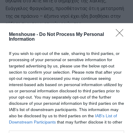
δήλωνε στο ΑΠΕ ΜΠΕ o δήμαρχος της Χάλκης,
Ευάγγελος Φραγκάκης, προσθέτοντας ότι η μετατροπή
της σε πράσινο – έξυπνο νησί έχει ήδη βοηθήσει στην
αύξηση των τουριστικών ροών της.
Menshouse -
Do Not Process My Personal
Κι αν θέλετε να κατανοήσετε ακόμα καλύτερα το θαύμα
Information
της Χάλκης οι αριθμοί που παρουσιάσαν πριν λίγους
μήνες «Τα Νέα» θα σας βοηθήσουν. Σύμφωνα με το
If you wish to opt-out of the sale, sharing to third parties, or
processing of your personal or sensitive information for
ρεπορτάζ της εφημερίδας 4 στους 10 κατοίκους της
targeted advertising by us, please use the below opt-out
περιοχής παίρνουν επιστροφή. Στη Χάλκη μηδένισαν την
section to confirm your selection. Please note that after your
τιμή του ηλεκτρικού με την εξοικονόμηση να ξεπερνάει
opt-out request is processed you may continue seeing
τα €200.000 ετησίως.
interest-based ads based on personal information utilized by
us or personal information disclosed to third parties prior to
your opt-out. You may separately opt-out of the further
disclosure of your personal information by third parties on the
IAB’s list of downstream participants. This information may
also be disclosed by us to third parties on the
IAB’s List of
Downstream Participants
that may further disclose it to other
third parties.