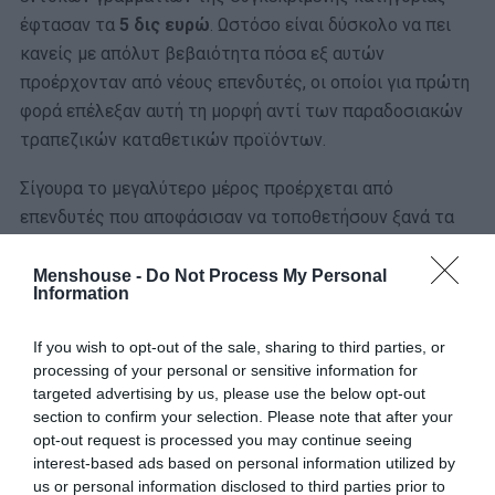
έφτασαν τα
5 δις ευρώ
. Ωστόσο είναι δύσκολο να πει
κανείς με απόλυτ βεβαιότητα πόσα εξ αυτών
προέρχονταν από νέους επενδυτές, οι οποίοι για πρώτη
φορά επέλεξαν αυτή τη μορφή αντί των παραδοσιακών
τραπεζικών καταθετικών προϊόντων.
Σίγουρα το μεγαλύτερο μέρος προέρχεται από
επενδυτές που αποφάσισαν να τοποθετήσουν ξανά τα
χρήματά τους σε κάποια από τις επόμενες εκδόσεις
γραμματίων, αλλά ακόμη κι έτσι οι υπολογισμοί
Menshouse -
Do Not Process My Personal
Information
μοιάζουν ενθαρρυντικοί. Φαίνεται ότι περίπου 1,5 δις
ευρώ αφορούν νέους επενδυτές, γεγονός που φέρνει
If you wish to opt-out of the sale, sharing to third parties, or
μέσα στο 2025 νέες εκδόσεις συνολικού ύψους
6 δις
processing of your personal or sensitive information for
ευρώ
.
targeted advertising by us, please use the below opt-out
section to confirm your selection. Please note that after your
opt-out request is processed you may continue seeing
interest-based ads based on personal information utilized by
us or personal information disclosed to third parties prior to
ΜΠΑΛΑ