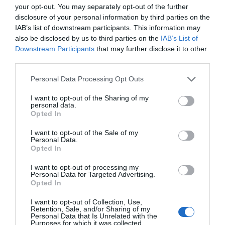
your opt-out. You may separately opt-out of the further
Η αλήθεια για τον Ετιέν Καμαρά
disclosure of your personal information by third parties on the
IAB’s list of downstream participants. This information may
also be disclosed by us to third parties on the
IAB’s List of
Downstream Participants
that may further disclose it to other
third parties.
Τα «λαϊκά ομόλογα»
Personal Data Processing Opt Outs
Το target group στους οποίους απευθύνεται είναι
I want to opt-out of the Sharing of my
πολίτες οι οποίοι διαθέτουν ποσά μέχρι
10-15 χιλιάδες
personal data.
Opted In
ευρώ
. Ανθρώπους που αν επέλεγαν να αφήσουν αυτά τα
χρήματα σε ένα απλό λογαριασμό ταμιευτηρίου θα
I want to opt-out of the Sale of my
Personal Data.
έπαιρναν μηδενικό επιτόκιο ενώ αν τα έκλειναν σε
Opted In
κάποια προθεσμιακή κατάθεση, η απόδοσή τους δεν θα
ξεπερνούσε (συνήθως) το 2%.
I want to opt-out of processing my
Personal Data for Targeted Advertising.
Opted In
Με τα έντοκα γραμμάτια η απόδοση είναι πολλαπλάσια.
Με διάρκεια από 12 έως και 52 εβδομάδες (ένα έτος
I want to opt-out of Collection, Use,
Retention, Sale, and/or Sharing of my
δηλαδή) προσφέρουν απόδοση κοντά στο 3,2% (με
Personal Data that Is Unrelated with the
Purposes for which it was collected.