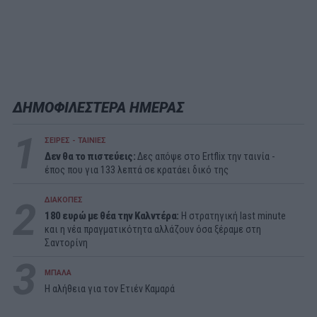
ΔΗΜΟΦΙΛΕΣΤΕΡΑ ΗΜΕΡΑΣ
1
ΣΕΙΡΕΣ - ΤΑΙΝΙΕΣ
Δεν θα το πιστεύεις:
Δες απόψε στο Ertflix την ταινία -
έπος που για 133 λεπτά σε κρατάει δικό της
2
ΔΙΑΚΟΠΕΣ
180 ευρώ με θέα την Καλντέρα:
Η στρατηγική last minute
και η νέα πραγματικότητα αλλάζουν όσα ξέραμε στη
Σαντορίνη
3
ΜΠΑΛΑ
Η αλήθεια για τον Ετιέν Καμαρά