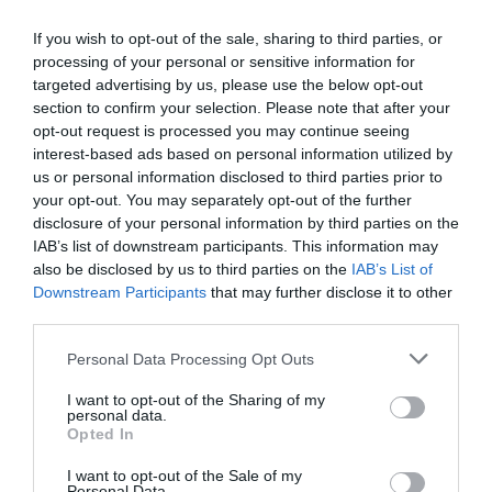
υπερβαίνει το ατομικό, υπερβαίνει και το χρονικό
. Ο
ένας δρα για τους πολλούς και όλοι μαζί για ένα
If you wish to opt-out of the sale, sharing to third parties, or
processing of your personal or sensitive information for
καλύτερο αύριο.
targeted advertising by us, please use the below opt-out
section to confirm your selection. Please note that after your
Το Αμοργόραμα είναι ένα στοίχημα. Μαζί και μια πηγή
opt-out request is processed you may continue seeing
ελπίδας.
Οι ίδιοι οι ψαράδες έβαλαν από μόνοι τους
interest-based ads based on personal information utilized by
«κόφτη» στην υπεραλίεση με μια αξιοθαύμαστη
us or personal information disclosed to third parties prior to
σύμπνοια και συσπείρωση. Γιατί κατάλαβαν πως αλλιώς
your opt-out. You may separately opt-out of the further
disclosure of your personal information by third parties on the
δεν υπάρχει κανένα μέλλον. Για τους ίδιους, για τα
IAB’s list of downstream participants. This information may
παιδιά τους που αν αποκτήσουν προοπτική, θα μείνουν
also be disclosed by us to third parties on the
IAB’s List of
στον τόπο, θα συνεχίσουν το επάγγελμα. Μην θεωρούμε
Downstream Participants
that may further disclose it to other
πως ήταν δεδομένο.
Ήθελε κότσια και οξυδέρκεια να
third parties.
το τολμήσουν, να το ορίσουν.
Χρειαζόταν επίσης η
Personal Data Processing Opt Outs
ικανότητα το «εγώ» να μπει κάτω από το «εμείς». Και
όλο αυτό, κάτι δηλαδή που ξεκίνησε από τόσο χαμηλά
I want to opt-out of the Sharing of my
personal data.
και τόσο τοπικά, να επικοινωνηθεί στα πιο υψηλά
Opted In
κλιμάκια.
I want to opt-out of the Sale of my
Personal Data.