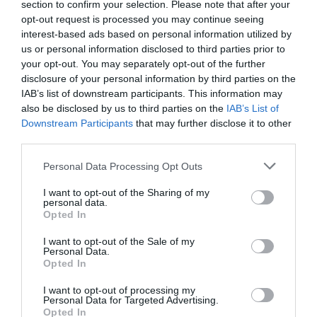
τον εντοπισμό της», δηλώνει ο Κρίστιαν Ντρόστεν,
section to confirm your selection. Please note that after your
opt-out request is processed you may continue seeing
διευθυντής του Ινσιτούτου Ιολογίας στο φιλανθρωπικό
interest-based ads based on personal information utilized by
Νοσοκομείο του Βερολίνου.
us or personal information disclosed to third parties prior to
your opt-out. You may separately opt-out of the further
Η Γερμανία διαθέτει δίκτυο ανεξάρτητων εργαστηρίων,
disclosure of your personal information by third parties on the
πολλά από τα οποία άρχισαν δοκιμές ήδη από τον
IAB’s list of downstream participants. This information may
Ιανουάριο, όταν τα κρούσματα κορωνοϊού ήταν ακόμα
also be disclosed by us to third parties on the
IAB’s List of
Downstream Participants
that may further disclose it to other
πολύ λίγα. Ο μεγάλος αριθμός εργαστηρίων έχει αυξήσει
third parties.
την ικανότητα δοκιμών σε εθνικό επίπεδο και εκτιμάται
ότι στο τεστ μπορούν να υποβληθούν έως και 25.000
Personal Data Processing Opt Outs
άτομα ημερησίως!
I want to opt-out of the Sharing of my
personal data.
Όπως έχει δείξει και το μοντέλο της Νοτίου Κορέας, τα
Opted In
μαζικά τεστ σημαίνουν καλύτερο έλεγχο της
I want to opt-out of the Sale of my
εξάπλωσης του ιού, αφού ακόμα και ασυμπτωματικοί (ή
Personal Data.
Opted In
με ήπια συμπτώματα) ασθενείς τίθενται έγκαιρα σε
καραντίνα και επιπλέον είναι πιο εφικτή η ιχνηλάτηση
I want to opt-out of processing my
Personal Data for Targeted Advertising.
των κρουσμάτων.
Από την άλλη βέβαια, η υποβολή σε
Opted In