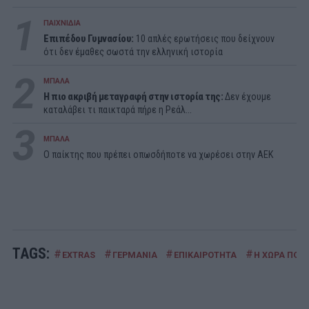
1
ΠΑΙΧΝΙΔΙΑ
Επιπέδου Γυμνασίου:
10 απλές ερωτήσεις που δείχνουν
ότι δεν έμαθες σωστά την ελληνική ιστορία
2
ΜΠΑΛΑ
Η πιο ακριβή μεταγραφή στην ιστορία της:
Δεν έχουμε
καταλάβει τι παικταρά πήρε η Ρεάλ...
3
ΜΠΑΛΑ
Ο παίκτης που πρέπει οπωσδήποτε να χωρέσει στην ΑΕΚ
TAGS:
#
#
#
#
EXTRAS
ΓΕΡΜΑΝΙΑ
ΕΠΙΚΑΙΡΟΤΗΤΑ
Η ΧΩΡΑ ΠΟΥ 