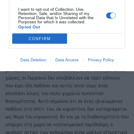
τεστ ακόμα και ανθρώπων που δεν έχουν βαριά
I want to opt-out of Collection, Use,
συμπτώματα
σημαίνει ότι ως επιβεβαιωμένα
Retention, Sale, and/or Sharing of my
κρούσματα έχουν καταγραφεί πάρα πολλοί που δεν είναι
Personal Data that Is Unrelated with the
Purposes for which it was collected.
ηλικιωμένοι ή δεν επιβαρύνονται με υποκείμενα
Opted Out
νοσήματα, δηλαδή σε μεγάλο βαθμό ένα νεότερο, πιο
CONFIRM
υγειές τμήμα του πληθυσμού.
Είναι χαρακτηριστικό ότι το 70% των ανθρώπων που
Data Deletion
Data Access
Privacy Policy
έχουν βρεθεί θετικοί έως σήμερα στον ιό είναι ηλικίας
μεταξύ 20 και 50 ετών. Επιπλέον, σε αντίθεση με άλλες
χώρες, οι Γερμανοί δεν υποβάλλουν σε τεστ κάποιον
που έχει ήδη πεθάνει και αυτός είναι ίσως ένας
επιπλέον λόγος του πολύ χαμηλού ποσοστού
θνησιμότητας. Αυτό σημαίνει ότι αν ένας ηλικιωμένος
πεθάνει στο σπίτι του, σε καραντίνα, δεν καταγράφεται
ως θύμα του κορωνοϊού. Αν και με τη διαθεσιμότητα που
υπάρχει στη χώρα σε νοσοκομειακή περίθαλψη, ο
αριθμός αυτών των ανθρώπων είναι μάλλον εξαιρετικά