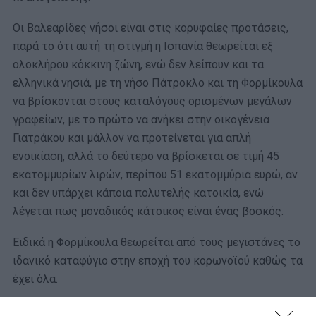
Οι Βαλεαρίδες νήσοι είναι στις κορυφαίες προτάσεις,
παρά το ότι αυτή τη στιγμή η Ισπανία θεωρείται εξ
ολοκλήρου κόκκινη ζώνη, ενώ δεν λείπουν και τα
ελληνικά νησιά, με τη νήσο Πάτροκλο και τη Φορμίκουλα
να βρίσκονται στους καταλόγους ορισμένων μεγάλων
γραφείων, με το πρώτο να ανήκει στην οικογένεια
Γιατράκου και μάλλον να προτείνεται για απλή
ενοικίαση, αλλά το δεύτερο να βρίσκεται σε τιμή 45
εκατομμυρίων λιρών, περίπου 51 εκατομμύρια ευρώ, αν
και δεν υπάρχει κάποια πολυτελής κατοικία, ενώ
λέγεται πως μοναδικός κάτοικος είναι ένας βοσκός.
Ειδικά η Φορμίκουλα θεωρείται από τους μεγιστάνες το
ιδανικό καταφύγιο στην εποχή του κορωνοϊού καθώς τα
έχει όλα.