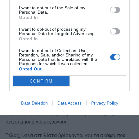
που διαθέτουν πιο ερημικές περιοχές, αυξημένη είναι η
I want to opt-out of the Sale of my
ζήτηση στα υπόγεια καταφύγια. Η Rising S Company στις
Personal Data.
Opted In
ΗΠΑ, μια από τις κυρίαρχες εταιρείες στην κατασκευή
τους ώστε να αντέχουν σε πολεμικές περιόδους, βλέπει
I want to opt-out of processing my
Personal Data for Targeted Advertising.
τα τηλέφωνα της να χτυπάνε διαρκώς από
Opted In
εκπροσώπους πλούσιων από τις ΗΠΑ, τη Βρετανία, τη
I want to opt-out of Collection, Use,
Γαλλία, το Ισραήλ, μέχρι κι από την Κροατία, με στόχο
Retention, Sale, and/or Sharing of my
να αγοράσουν ένα καταφύγιο.
Personal Data that Is Unrelated with the
Purposes for which it was collected.
Opted Out
Σε κάποιες περιπτώσεις δεν μπαίνουν καν στην
διαδικασία να το δουν από κοντά κι ενώ μέχρι πριν
CONFIRM
μερικούς μήνες πολλά έμεναν όχι μόνο απούλητα, αλλά
και ξενοίκιαστα. Η τιμή τους κυμαίνεται για αγορά από
Data Deletion
Data Access
Privacy Policy
τα 500.000 δολάρια μέχρι και τα 3 εκατομμύρια και
διαθέτουν σπα, εσωτερικές πισίνες και τοίχους
αναρρίχησης για εκγύμναση.
Τέλος, ψηλά στη λίστα βρίσκονται και τα σκάφη, που