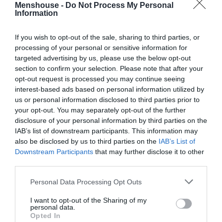
Menshouse -
Do Not Process My Personal
Information
If you wish to opt-out of the sale, sharing to third parties, or
processing of your personal or sensitive information for
targeted advertising by us, please use the below opt-out
section to confirm your selection. Please note that after your
opt-out request is processed you may continue seeing
interest-based ads based on personal information utilized by
us or personal information disclosed to third parties prior to
your opt-out. You may separately opt-out of the further
disclosure of your personal information by third parties on the
IAB’s list of downstream participants. This information may
also be disclosed by us to third parties on the
IAB’s List of
Downstream Participants
that may further disclose it to other
Μια από τις ακριβότερες, αν όχι η ακριβότερη,
third parties.
προτάσεις αφορούν επίσης το Blue Island στις
Μπαχάμες, με έκταση περίπου 3 τετραγωνικών
Personal Data Processing Opt Outs
χιλιομέτρων και κόστος 70 εκατομμύρια δολάρια.
I want to opt-out of the Sharing of my
personal data.
Εκτός από τα ιδιωτικά νησιά ή τις εκτάσεις σε νησιά
Opted In