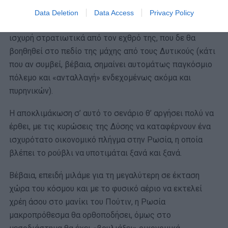
Ρωσία θα επιτύχει, μακροπρόθεσμα, τους στόχους της
Data Deletion
Data Access
Privacy Policy
(κατάληψη της Ουκρανίας), αφού είναι σαφέστατα πιο
ισχυρή στρατιωτικά από τον εχθρό της, που δε θα
βοηθηθεί στο πεδίο της μάχης από τους Δυτικούς (κάτι
που αν συμβεί, βέβαια, σημαίνει αυτομάτως παγκόσμιο
πόλεμο και «ανταλλαγή» ενδεχομένως ακόμα και
πυρηνικών).
Η αποκλιμάκωση σ’ αυτό το σενάριο θ’ αργήσει πολύ να
έρθει, με τις κυρώσεις της Δύσης να καταφέρνουν ένα
ισχυρότατο οικονομικό πλήγμα στην Ρωσία, η οποία
βλέπει το ρούβλι να υποτιμάται ξανά και ξανά.
Βέβαια, επειδή μιλάμε για τη μεγαλύτερη σε έκταση
χώρα του κόσμου και με το φυσικό αέριο να εκτελεί
χρέη άσου στο μανίκι του Πούτιν, η Ρωσία
μακροπρόθεσμα θα ορθοποδήσει, όμως στο