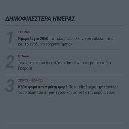
ΔΗΜΟΦΙΛΕΣΤΕΡΑ ΗΜΕΡΑΣ
1
EXTRAS
Ημερολόγιο 2050:
To τέλος του ελληνικού καλοκαιριού
και το «ντόμινο ερημοποίησης»
2
ΜΠΑΛΑ
Το σύστημα που θα παίζει ο Παναθηναϊκός με τον Λιβάι
Γκαρσία
3
ΣΕΙΡΕΣ - ΤΑΙΝΙΕΣ
Κάθε φορά σαν πρώτη φορά:
Το Netflix έφερε την ταινιάρα
του Νόλαν που οι φαν έχουν κρυφό νο1 στην καρδιά τους