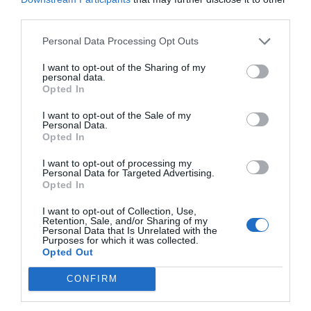
παράλληλα ο αριθμός των νεκρών θα ξεπεράσει τις 100
third parties.
χιλιάδες.
Personal Data Processing Opt Outs
I want to opt-out of the Sharing of my
personal data.
Opted In
I want to opt-out of the Sale of my
Personal Data.
Opted In
I want to opt-out of processing my
Personal Data for Targeted Advertising.
Opted In
I want to opt-out of Collection, Use,
Retention, Sale, and/or Sharing of my
Personal Data that Is Unrelated with the
Purposes for which it was collected.
Opted Out
CONFIRM
Τα κύματα προσφύγων θα είναι ανυπολόγιστα και η