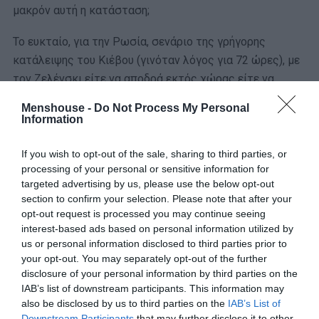
μακρόν αυτή η κατάσταση;
Το ευκταίο, για την Ρωσία, σενάριο της γρήγορης
κατάλειψης του Κιέβου (γινόταν λόγος για 72 ώρες), με
τον Ζελένσκι είτε να αποδρά εκτός χώρας είτε να
συλλαμβάνεται, έχει ήδη «καεί». Αν εκπληρωνόταν με
Menshouse -
Do Not Process My Personal
τέτοια ταχύτητα το σχέδιο της «Αρκούδας», τότε θα
Information
πηγαίναμε σχεδόν σίγουρα σε διχοτόμηση της
Ουκρανίας σε ανατολική και δυτική, με σύνορο τον
If you wish to opt-out of the sale, sharing to third parties, or
processing of your personal or sensitive information for
ποταμό Δνείπερο.
targeted advertising by us, please use the below opt-out
section to confirm your selection. Please note that after your
Τώρα όμως που δεν συνέβη αυτό, συγκεντρώνει ολοένα
opt-out request is processed you may continue seeing
και περισσότερες πιθανότητες το σενάριο του «Νέου
interest-based ads based on personal information utilized by
Αφγανιστάν», ενός σεναρίου που εξ αρχής υποστηρίζει ο
us or personal information disclosed to third parties prior to
πρόεδρος Μακρόν: ένας πόλεμος διαρκείας (περίπου 6-
your opt-out. You may separately opt-out of the further
disclosure of your personal information by third parties on the
8 μηνών) που θα τσακίσει κυριολεκτικά τις υποδομές
IAB’s list of downstream participants. This information may
της Ουκρανίας, καθιστώντας την ουσιαστικά ένα
also be disclosed by us to third parties on the
IAB’s List of
κατεστραμμένο κράτος με ανύπαρκτη οικονομία, ενώ
Downstream Participants
that may further disclose it to other