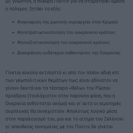
Ως γνωστόν, η πλευρά Πούτιν για να σταματήσει άμεσα
ο πόλεμος ζητάει τα εξής:
Αναγνώριση της ρωσικής κυριαρχίας στην Κριμαία
Αποστρατιωτικοποίηση του ουκρανικού κράτους
Αποναζιστικοποίηση του ουκρανικού κράτους
Διασφάλιση ουδέτερου καθεστώτος της Ουκρανίας
Γίνεται εύκολα αντιληπτό κι από τον πλέον αδαή επί
των γεωπολιτικών θεμάτων πως είναι αδύνατον να
γίνουν δεκτά και τα τέσσερα «θέλω» του Ρώσου
προέδρου (τουλάχιστον στην παρούσα φάση, που η
Ουκρανία ανθίσταται ακόμα) και γι’ αυτό οι αιματηρές
συμπλοκές θα συνεχιστούν. Απολύτως λογικό μέσα
στον παραλογισμό του, μια και το αίτημα του Ζελένσκι
γι’ απευθείας συνομιλίες με τον Πούτιν δε γίνεται