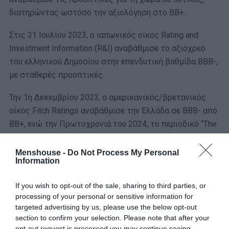
διατηρώντας ωστόσο την αξιολόγηση στο BB+.
Στις 31 Ιουλίου 2023, ο ιαπωνικός οίκος Rating and
Investment Information (R&I) αναβάθμισε το αξιόχρεο
του ελληνικού Δημοσίου στην επενδυτική βαθμίδα BBB-,
με σταθερές προοπτικές.
Την 1η Δεκεμβρίου 2023, ο αμερικανικός/βρετανικός
οίκος Fitch Ratings αναβάθμισε την Ελλάδα σε BBB- από
BB+, ενώ την Πρωτοχρονιά του 2024, το περιοδικό “The
Economist” κατέταξε τη χώρα στην κορυφή (ανάμεσα σε
35 κράτη), βάσει πέντε δεικτών (πληθωρισμός, πλάτος
Menshouse -
Do Not Process My Personal
Information
πληθωρισμού, ΑΕΠ, απασχόληση και απόδοση της
αγοράς μετοχών).
If you wish to opt-out of the sale, sharing to third parties, or
processing of your personal or sensitive information for
Στις 25 Ιανουαρίου 2024, το ΔΝΤ αναγνώρισε την
targeted advertising by us, please use the below opt-out
επίτευξη βιώσιμου χρέους, υψηλών πρωτογενών
section to confirm your selection. Please note that after your
πλεονασμάτων και σταθερής ανάπτυξης στην εγχώρια
opt-out request is processed you may continue seeing