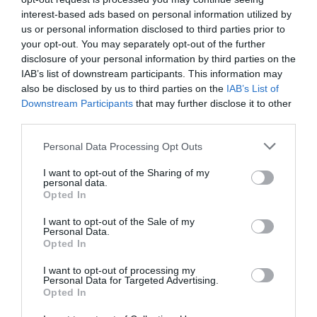
οικονομία.
interest-based ads based on personal information utilized by
us or personal information disclosed to third parties prior to
your opt-out. You may separately opt-out of the further
Σύμφωνα με την έκθεσή του, το Ταμείο επικρότησε τη
disclosure of your personal information by third parties on the
διατήρηση των πρωτογενών πλεονασμάτων στο 2,1%
IAB’s list of downstream participants. This information may
για τα επόμενα χρόνια, το οποίο συμβάλλει στην
also be disclosed by us to third parties on the
IAB’s List of
ενίσχυση της δημοσιονομικής σταθερότητας.
Downstream Participants
that may further disclose it to other
third parties.
Στις 5 Φεβρουαρίου 2024, η Ευρωπαϊκή Κεντρική
Personal Data Processing Opt Outs
Τράπεζα ανακοίνωσε την αύξηση των επιτοκίων κατά
0,25%, ως μέρος της προσπάθειας περιορισμού του
I want to opt-out of the Sharing of my
personal data.
πληθωρισμού στην Ευρωζώνη.
Opted In
Η απόφαση αυτή είχε αντίκτυπο στις ελληνικές
I want to opt-out of the Sale of my
Personal Data.
τράπεζες, με τον τομέα των στεγαστικών και
Opted In
επιχειρηματικών δανείων να αντιμετωπίζει
I want to opt-out of processing my
μεγαλύτερες προκλήσεις.
Personal Data for Targeted Advertising.
Opted In
Σύμφωνα με πρόσφατη μελέτη της
Deloitte
, στο τέλος