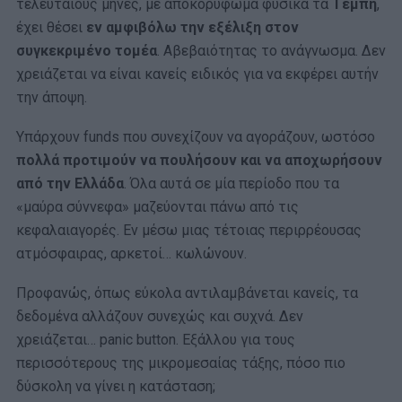
τελευταίους μήνες, με αποκορύφωμα φυσικά τα
Τέμπη
,
έχει θέσει
εν αμφιβόλω την εξέλιξη στον
συγκεκριμένο τομέα
. Αβεβαιότητας το ανάγνωσμα. Δεν
χρειάζεται να είναι κανείς ειδικός για να εκφέρει αυτήν
την άποψη.
Υπάρχουν funds που συνεχίζουν να αγοράζουν, ωστόσο
πολλά προτιμούν να πουλήσουν και να αποχωρήσουν
από την Ελλάδα
. Όλα αυτά σε μία περίοδο που τα
«μαύρα σύννεφα» μαζεύονται πάνω από τις
κεφαλαιαγορές. Εν μέσω μιας τέτοιας περιρρέουσας
ατμόσφαιρας, αρκετοί… κωλώνουν.
Προφανώς, όπως εύκολα αντιλαμβάνεται κανείς, τα
δεδομένα αλλάζουν συνεχώς και συχνά. Δεν
χρειάζεται… panic button. Εξάλλου για τους
περισσότερους της μικρομεσαίας τάξης, πόσο πιο
δύσκολη να γίνει η κατάσταση;