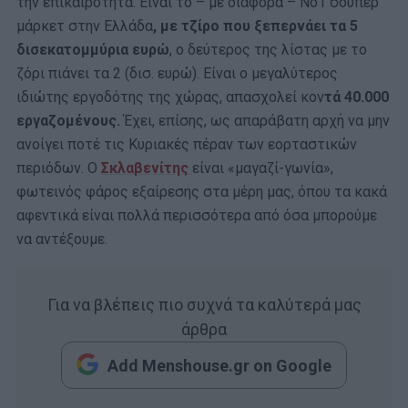
την επικαιρότητα. Είναι το – με διαφορά – Νο1 σούπερ
μάρκετ στην Ελλάδα
, με τζίρο που ξεπερνάει τα 5
δισεκατομμύρια ευρώ
, ο δεύτερος της λίστας με το
ζόρι πιάνει τα 2 (δισ. ευρώ). Είναι ο μεγαλύτερος
ιδιώτης εργοδότης της χώρας, απασχολεί κον
τά 40.000
εργαζομένους.
Έχει, επίσης, ως απαράβατη αρχή να μην
ανοίγει ποτέ τις Κυριακές πέραν των εορταστικών
περιόδων. Ο
Σκλαβενίτης
είναι «μαγαζί-γωνία»,
φωτεινός φάρος εξαίρεσης στα μέρη μας, όπου τα κακά
αφεντικά είναι πολλά περισσότερα από όσα μπορούμε
να αντέξουμε.
Για να βλέπεις πιο συχνά τα καλύτερά μας
άρθρα
Add Menshouse.gr on Google