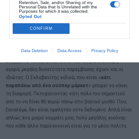
Retention, Sale, and/or Sharing of my
Personal Data that Is Unrelated with the
Purposes for which it was collected.
ΜΠΑΛΑ
Opted Out
Η αλήθεια για τον Ετιέν Καμαρά
CONFIRM
Data Deletion
Data Access
Privacy Policy
ΟΚ, θα πει κάποιος, δεν είναι ευθύνη της κυβέρνησης να
ελέγξει το τοπίο; Είναι. Μόνο που σε μια ελεύθερη
αγορά, μεγάλη δυνατότητα παρέμβασης έχουν και οι
ιδιώτες. Ο Σκλαβενίτης ειδικά, που είναι «
κάτι
παραπάνω από ένα σούπερ μάρκετ
» μπορεί να κάνει
τη διαφορά. Πετυχαίνοντας κάτι πολύ πιο σημαντικό
από το να δίνει 80 ευρώ πάνω στο βασικό μισθό. Που,
ξαναλέμε, δεν είναι αμελητέο ούτε δεδομένο. Απλά είναι
απλώς ένα μικρό κομμάτι μιας πολύ μεγάλης εικόνας
που κάθε άλλο παρά ευνοϊκή είναι για το μέσο πολίτη.