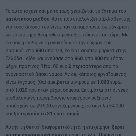
Το αυτό ισχύει και με το πώς χειρίζεται το ζήτημα του
κατώτατου μισθού
. Αυτό που υπολογίζει ο Σκλαβενίτης
για τους δικούς του είναι πάντα παραπάνω σε σύγκριση
με το επίσημα θεσμοθετημένο. Έτσι έκανε και τώρα. Με
το που η κυβέρνηση ανακοίνωσε την αύξηση του
βασικού, στα
880
από 1/4, το Νο1 σούπερ μάρκετ στην
Ελλάδα… είδε και ανέβασε στα
960
, από
900
που ήταν
μέχρι πρότινος. Ήτοι 80 ευρώ περισσότερα από το
αναγκαστικό βάσει νόμου. Αν δε, κάποιος εργαζόμενος
είναι έγγαμος, (θα) αμείβεται μίνιμουμ με
1.060
ευρώ,
από
1.020
που ήταν μέχρι σήμερα. Εκτιμάται ότι οι νέες
μισθολογικές παρεμβάσεις επιφέρουν αυξήσεις
αποδοχών σε 29.500 εργαζομένους, σε σύνολο 34.000
και
ξεπερνούν τα 31 εκατ. ευρώ
.
Αυτήν τη θετική διαφορετικότητα, η επιχείρηση
ξέρει
να την επικοινωνεί σωστά
προς τα έξω. Πρόκειται