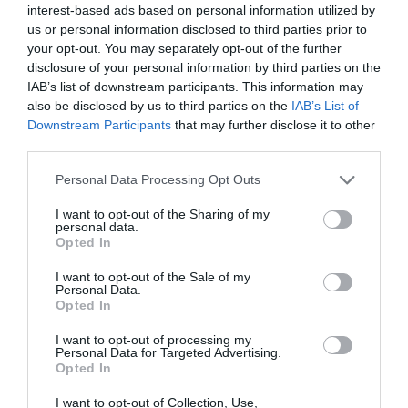
επιζητάμε να προτάξουμε ότ
ι αυτό θα έπρεπε να είναι
interest-based ads based on personal information utilized by
ο κανόνας
. Γιατί γενικώς στην Ελλάδα η επιχειρηματική
us or personal information disclosed to third parties prior to
κρατούσα λογική είναι ένα… φιλικό χτύπημα στην πλάτη
your opt-out. You may separately opt-out of the further
disclosure of your personal information by third parties on the
και «μπράβο παιδιά» όταν τα πράγματα πάνε καλά, αλλά
IAB’s list of downstream participants. This information may
αντίθετα όταν ζορίζει, αρχίζουν τα «βάλτε πλάτη» και
also be disclosed by us to third parties on the
IAB’s List of
αν ούτε τότε στρώσει η δουλειά, το «πακέτο σωτηρίας»
Downstream Participants
that may further disclose it to other
περιλαμβάνει συχνά πυκνά απολύσεις και περικοπές
third parties.
μισθών.
Personal Data Processing Opt Outs
Μαζί με τη δημοφιλία έρχεται και η ευθύνη
. Ο
I want to opt-out of the Sharing of my
personal data.
Σκλαβενίτης είναι μια υγιής και κερδοφόρα επιχείρηση
Opted In
με θέση leader στην αγορά. Θα ήταν ευχής έργον να
χρησιμοποιήσει αυτή τη δύναμη με γνώμονα
το
I want to opt-out of the Sale of my
Personal Data.
γενικότερο καλό.
Λαμβάνοντας πρωτοβουλίες σε
Opted In
συνεργασία με τα άλλα σούπερ μάρκετ
για να πέσουν οι
I want to opt-out of processing my
τιμές
, γιατί πραγματικά η κατάσταση είναι απελπιστική.
Personal Data for Targeted Advertising.
Opted In
Η ακρίβεια, ο πληθωρισμός έχουν σαρώσει τα πάντα.
I want to opt-out of Collection, Use,