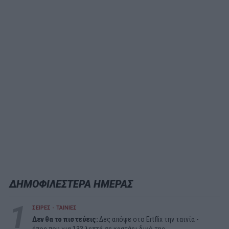
ΔΗΜΟΦΙΛΕΣΤΕΡΑ ΗΜΕΡΑΣ
1
ΣΕΙΡΕΣ - ΤΑΙΝΙΕΣ
Δεν θα το πιστεύεις:
Δες απόψε στο Ertflix την ταινία -
έπος που για 133 λεπτά σε κρατάει δικό της