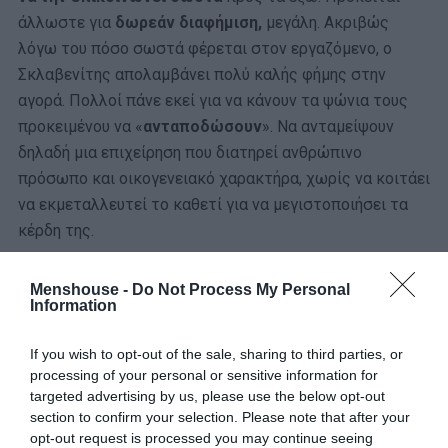
άλλωστε για
δωρεάν διαφήμιση,
μεγάλη. Ακριβώς
λόγω του πόσο σωστά φέρεται στον εργαζόμενο, ο
Σκλαβενίτης απολαμβάνει πολύ καλής φήμης στην
αγορά. Πολλοί πάνε εκεί για να κάνουν τα ψώνια τους
προκειμένου να «
ανταποδώσουν
». Να ανταμείψουν
δηλαδή μια επιχείρηση που διατηρεί ανθρώπινο
πρόσωπο και οικογενειακό χαρακτήρα, χωρίς να κοιτάει
να εκμεταλλευτεί το καθετί για να μεγιστοποιήσει τα
κέρδη της.
Menshouse -
Do Not Process My Personal
Ναι, όλα αυτά που κάνει ο Σκλαβενίτης είναι
Information
αναμφίβολα άξια συγχαρητηρίων
. Ωστόσο, μιλάμε για
μια επιχείρηση που έχει υπέρ-κέρδη. Δεν είναι λογικό να
If you wish to opt-out of the sale, sharing to third parties, or
επιστρέφει μέρος αυτών στον εργαζόμενο, που είναι ο
processing of your personal or sensitive information for
στυλοβάτης
αυτής της επιτυχίας; Προσοχή: Δεν
targeted advertising by us, please use the below opt-out
section to confirm your selection. Please note that after your
θέλουμε να γίνουμε γκρινιάρηδες ή κάτι τέτοιο. Απλά
opt-out request is processed you may continue seeing