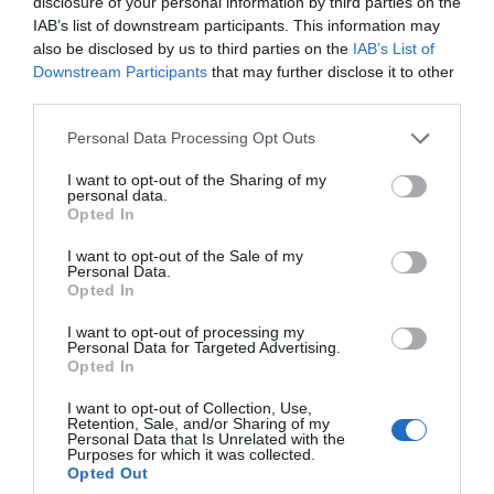
disclosure of your personal information by third parties on the
IAB’s list of downstream participants. This information may
Ακόμη και τα όσπρια
also be disclosed by us to third parties on the
IAB’s List of
Downstream Participants
that may further disclose it to other
third parties.
Αν πέρασε από το μυαλό σας πως λόγω ακρίβειας ίσως
θα έπρεπε να αλλάξουμε τις διατροφικές μας συνήθειες
Personal Data Processing Opt Outs
και να στραφούμε στα…
λαϊκά όσπρια
, καλό είναι να το
I want to opt-out of the Sharing of my
ξανασκεφτείτε.
personal data.
Opted In
Οι
φακές
, ανάλογα και με την ποικιλία, από 2 ευρώ
I want to opt-out of the Sale of my
παλιότερα έφτασαν ακόμη και στα 7 (!), ενώ οι
γίγαντες
Personal Data.
είχαν αύξηση ανάλογη του… (ονομαστικού) μεγέθους
Opted In
τους. Των Πρεσπών από 8 ευρώ, ξεπέρασαν τα 12, αλλά
I want to opt-out of processing my
και οι εισαγωγής από 4 πήγαν στα 5 ευρώ. Πάντως
Personal Data for Targeted Advertising.
Opted In
αρχές του 2025 το ίδιο προϊόν έφτασε στα 8,
διπλασιάζοντας την τιμή του…
I want to opt-out of Collection, Use,
Retention, Sale, and/or Sharing of my
Personal Data that Is Unrelated with the
Τα
μοναδικά χαμόγελα
προέρχονται μόνο από τα
Purposes for which it was collected.
Opted Out
ρεβίθια (πτώση τιμής από 5,50 σε 4 ευρώ) και τα μέτρια