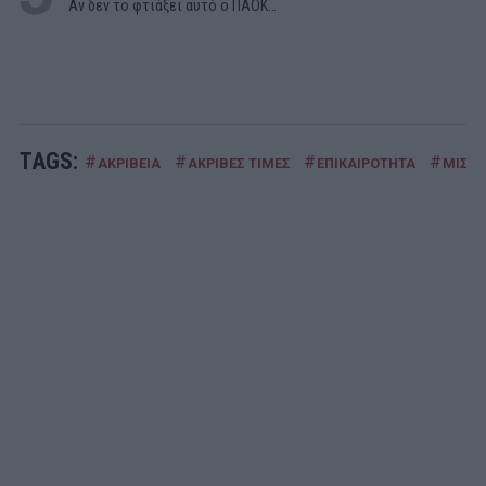
Αν δεν το φτιάξει αυτό ο ΠΑΟΚ…
TAGS:
#
#
#
#
ΑΚΡΙΒΕΙΑ
ΑΚΡΙΒΕΣ ΤΙΜΕΣ
ΕΠΙΚΑΙΡΟΤΗΤΑ
ΜΙΣΘΟ