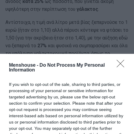
άνοδος
κατά 25%
ως ποσοστό, που γίνεται ακόμη
υψηλότερη στην περίπτωση του
γάλακτος
.
Αντίστοιχα, η τιμή ανά λίτρο μετά βίας ξεπερνούσε το 1
ευρώ (ήταν στο 1,10) αλλά πέρυσι κόντεψε να φτάσει το
1,50 (για την ακρίβεια ήταν στο 1,40), με την αύξηση εδώ
να ξεπερνά το
27%
και φυσικά να συμπαρασύρει και όλα
τα υπόλοιπα γαλακτοκομικά προϊόντα, όπως το
γιαούρτι ή ανάλογου τύπου επιδόρπια.
Menshouse -
Do Not Process My Personal
Information
Καθόλου καλύτερη δεν είναι η κατάσταση με το
κρέας
.
Ακόμη κι αν η συζήτηση περιοριστεί στο παραδοσιακά
If you wish to opt-out of the sale, sharing to third parties, or
λόγω τεράστιας παραγωγής,
κοτόπουλο
, η τιμή από
processing of your personal or sensitive information for
targeted advertising by us, please use the below opt-out
3,50 ευρώ ανά κιλό, εκτοξεύθηκε στα 4,50 ευρώ, δηλαδή
section to confirm your selection. Please note that after your
28%… Κάτι ανάλογο συμβαίνει και με το σαφώς
πιο
opt-out request is processed you may continue seeing
ακριβό μοσχαρίσιο
κρέας, το οποίο το 2024 ξεπέρασε
interest-based ads based on personal information utilized by
κατά μέσο όρο τα 10 ευρώ το κιλό, από 8 που ήταν το
us or personal information disclosed to third parties prior to
your opt-out. You may separately opt-out of the further
2019…