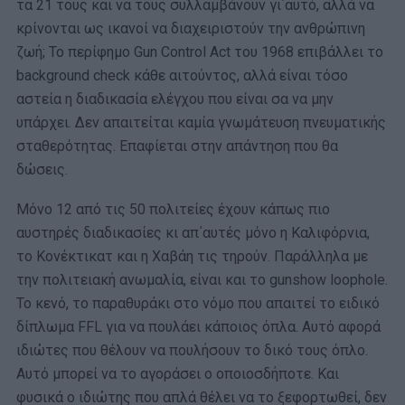
τα 21 τους και να τους συλλαμβάνουν γι΄αυτό, αλλά να
κρίνονται ως ικανοί να διαχειριστούν την ανθρώπινη
ζωή; Το περίφημο Gun Control Act του 1968 επιβάλλει το
background check κάθε αιτούντος, αλλά είναι τόσο
αστεία η διαδικασία ελέγχου που είναι σα να μην
υπάρχει. Δεν απαιτείται καμία γνωμάτευση πνευματικής
σταθερότητας. Επαφίεται στην απάντηση που θα
δώσεις.
Μόνο 12 από τις 50 πολιτείες έχουν κάπως πιο
αυστηρές διαδικασίες κι απ΄αυτές μόνο η Καλιφόρνια,
το Κονέκτικατ και η Χαβάη τις τηρούν. Παράλληλα με
την πολιτειακή ανωμαλία, είναι και το gunshow loophole.
Το κενό, το παραθυράκι στο νόμο που απαιτεί το ειδικό
δίπλωμα FFL για να πουλάει κάποιος όπλα. Αυτό αφορά
ιδιώτες που θέλουν να πουλήσουν το δικό τους όπλο.
Αυτό μπορεί να το αγοράσει ο οποιοσδήποτε. Και
φυσικά ο ιδιώτης που απλά θέλει να το ξεφορτωθεί, δεν