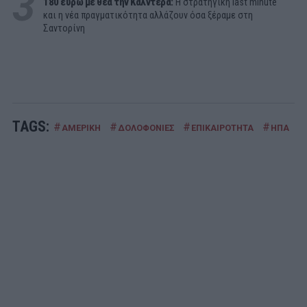
3
180 ευρώ με θέα την Καλντέρα:
Η στρατηγική last minute
και η νέα πραγματικότητα αλλάζουν όσα ξέραμε στη
Σαντορίνη
TAGS:
#
#
#
#
#
ΑΜΕΡΙΚΗ
ΔΟΛΟΦΟΝΙΕΣ
ΕΠΙΚΑΙΡΟΤΗΤΑ
ΗΠΑ