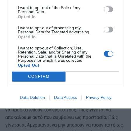
I want to opt-out of the Sale of my
Personal Data.
Opted In
I want to opt-out of processing my
Personal Data for Targeted Advertising.
Opted In
I want to opt-out of Collection, Use,
Retention, Sale, and/or Sharing of my
Personal Data that Is Unrelated with the
Purposes for which it was collected.
Opted Out
CONFIRM
Η NRA, αρμόδια επιτροπή για την οπλοκατοχή,
Data Deletion
Data Access
Privacy Policy
προβάλλει ως μότο της το δικαίωμα των Αμερικάνων
να προστατεύουν τον εαυτό τους. Πώς γίνεται να
αποκαλούμε αυτό που συμβαίνει ως προστασία; Πώς
γίνεται οι Αμερικάνοι να μην μπορούν να πιουν ποτό ως