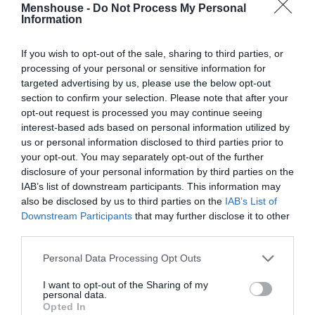
αν βρίσκεται από πίσω, το αποτέλεσμα είναι ένα.
Menshouse -
Do Not Process My Personal
Information
Νεκροί. Αθώοι νεκροί. Άνθρωποι που ξύπνησαν το πρωί
με χαμόγελο ή με στενοχώρια και που δεν πρόλαβαν να
If you wish to opt-out of the sale, sharing to third parties, or
ζήσουν κάτι παραπάνω.
processing of your personal or sensitive information for
targeted advertising by us, please use the below opt-out
Θέλετε να αναφέρουμε άλλους αριθμούς; Το
section to confirm your selection. Please note that after your
65% των δολοφονιών στις ΗΠΑ σχετίζεται με
opt-out request is processed you may continue seeing
όπλο. Έχουν καμιά αξία τα στατιστικά; Όχι. Οι
interest-based ads based on personal information utilized by
us or personal information disclosed to third parties prior to
άνθρωποι δεν είναι στατιστικές. Ακόμα κι
your opt-out. You may separately opt-out of the further
ένας νεκρός το χρόνο από όπλο σε ειρηνικό
disclosure of your personal information by third parties on the
περιβάλλον είναι τραγικό. Ιδίως όταν πηγάζει
IAB’s list of downstream participants. This information may
από την πλήρη υποταγή ενός έθνους στην
also be disclosed by us to third parties on the
IAB’s List of
Downstream Participants
that may further disclose it to other
βιομηχανία του όπλου.
third parties.
Personal Data Processing Opt Outs
I want to opt-out of the Sharing of my
personal data.
Opted In