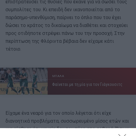
επιστρατεύσει τις θυσίες που έκανε για να σώσει τους
συμπολίτες του. Κι επειδή δεν ικανοποιείται από το
παράσημο-υπενθύμιση, παίρνει το όπλο που του έχει
δώσει το κράτος το δικαίωμα να διαθέτει και στοχεύει
προς οτιδήποτε στρέψει πάνω του την προσοχή. Στην
περίπτωση της Φλόριντα βέβαια δεν είχαμε κάτι
τέτοιο.
ΜΠΑΛΑ
Φαίνεται με τη μία για τον Γιάγκουσιτς
Είχαμε ένα νεαρό για τον οποίο λέγεται ότι είχε
διανοητικά προβλήματα, συσσωρευμένο μίσος ετών και
μια αίσθηση ότι κανείς δεν τον πήρε στα σοβαρά. Ό,τι κι