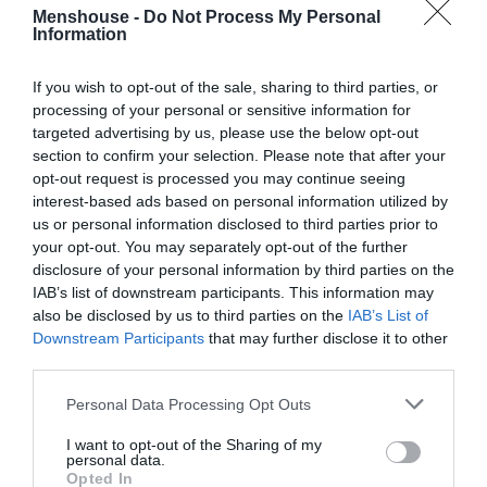
Menshouse -
Do Not Process My Personal
Information
Χωρίς μάσκα αλλά με μούσια παπά και αντίστοιχο καπέλο
θα κυκλοφορεί η υπουργός Νίκη Κεραμέως, αφού αυτή η
If you wish to opt-out of the sale, sharing to third parties, or
αμφίεση όπως φαίνεται δίνει πάσο και ελευθέρας σε
processing of your personal or sensitive information for
targeted advertising by us, please use the below opt-out
όποιον την φέρει ώστα να μη χρειάζεται μάσκα σε
section to confirm your selection. Please note that after your
κλειστούς χώρους.
opt-out request is processed you may continue seeing
interest-based ads based on personal information utilized by
us or personal information disclosed to third parties prior to
your opt-out. You may separately opt-out of the further
disclosure of your personal information by third parties on the
IAB’s list of downstream participants. This information may
also be disclosed by us to third parties on the
IAB’s List of
Downstream Participants
that may further disclose it to other
third parties.
Personal Data Processing Opt Outs
I want to opt-out of the Sharing of my
personal data.
Opted In