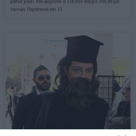
μάσκα χόκεϊ που φορούσε ο Τζέισον Βόρχις στη σειρά
ταινιών Παρασκευή και 13.