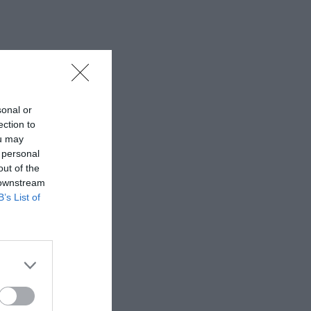
sonal or
ection to
ou may
 personal
out of the
 downstream
B’s List of