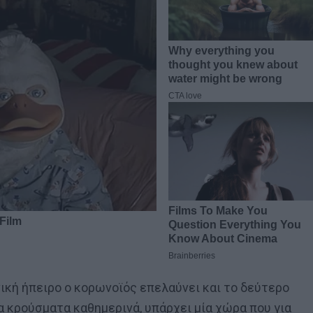
ική ήπειρο ο κορωνοϊός επελαύνει και το δεύτερο
α κρούσματα καθημερινά, υπάρχει μία χώρα που για