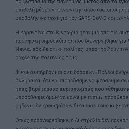
το ξέσπασμα της πανδημίας.
Εκτός από το έγκ
επιβολή μέτρων κοινωνικής αποστασιοποίησης,
υποβολής σε τεστ για τον SARS-CoV-2 και ιχ
Η καραντίνα στη Βικτώρια ήταν μια από τις αυ
πρόσφατη δημοσκόπηση που διενεργήθηκε για λ
News» έδειξε ότι οι πολίτες υποστηρίζουν τον 
αρχές της πολιτείας τους.
Φυσικά υπήρξαν και αντιδράσεις. «Πολλοί άνθρ
σκληρά και ότι θα μπορούσαμε να φτάσουμε σ
τους βαρύτερους περιορισμούς που τέθηκαν κ
μπορούσαμε όμως να κάνουμε πίσω», πρόσθεσε 
μηδενικών κρουσμάτων δικαίωσε τους κυβερνη
Όπως προαναφέρθηκε, η Αυστραλία δεν αρκέστ
Εκτόξευσε σε μικρό χρονικό διάστημα τη δυνατ