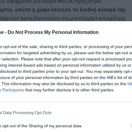
ων, εφάρμοσε μια σειρά από σκληρά μέτρα
ρτιο, οπότε η χώρα έκλεισε τα διεθνή σύνορά της
όρισον προειδοποιούσε για μια εξαιρετικά κρίσιμη
 μήνες κάνοντας λόγο για «τον πιο δύσκολο χρόνο της
e -
Do Not Process My Personal Information
to opt-out of the sale, sharing to third parties, or processing of your per
formation for targeted advertising by us, please use the below opt-out s
 νότια πολιτεία της Βικτώρια (με πρωτεύουσα της
r selection. Please note that after your opt-out request is processed y
εντοπιστεί περίπου τα τρία τέταρτα των συνολικών
eing interest-based ads based on personal information utilized by us or
disclosed to third parties prior to your opt-out. You may separately opt-
ων από covid-19.
losure of your personal information by third parties on the IAB’s list of
. This information may also be disclosed by us to third parties on the
IA
αλία, στα τέλη Ιουλίου, η χώρα κατέγραφε καθημερινά
Participants
that may further disclose it to other third parties.
μένη Δευτέρα (26/10), η Βικτώρια δεν είχε, για πρώτη
νένα νέο κρούσμα
, κάτι που επαναλήφθηκε την Τρίτη
l Data Processing Opt Outs
συμβεί αυτό απαιτήθηκαν οικονομικές και κοινωνικές
ια συνολικά 111 ημέρες.
Κατά τη διάρκεια αυτής της
o opt-out of the Sharing of my personal data.
υν από το σπίτι μόνο για εργασία, άσκηση ή αναψυχή,