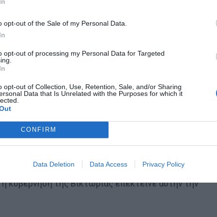
In
ψώνια για τρόφιμα ή άλλα βασικά είδη. Η κυβέρνηση
o opt-out of the Sale of my Personal Data.
υμναστήρια, κινηματογραφικές αίθουσες και χώρους
In
 ωράριο μόνο το λιανεμπόριο.
to opt-out of processing my Personal Data for Targeted
ing.
In
o opt-out of Collection, Use, Retention, Sale, and/or Sharing
ersonal Data that Is Unrelated with the Purposes for which it
lected.
Out
 τον Ετιέν Καμαρά
CONFIRM
Data Deletion
Data Access
Privacy Policy
ης μπορούσαν να ταξιδέψουν μόνο σε απόσταση 5
, η κυβέρνηση της Βικτώριας επέκτεινε αυτήν την