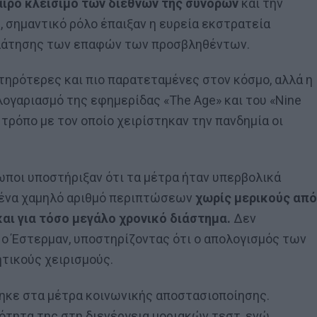
αιρο κλείσιμο των διεθνών της συνόρων
και την
 σημαντικό ρόλο έπαιξαν η ευρεία εκστρατεία
νηλάτησης των επαφών των προσβληθέντων.
στηρότερες και πιο παρατεταμένες στον κόσμο, αλλά η
ογαριασμό της εφημερίδας «The Age» και του «Nine
τρόπο με τον οποίο χειρίστηκαν την πανδημία οι
ωποι υποστήριξαν ότι τα μέτρα ήταν υπερβολικά
ε ένα χαμηλό αριθμό περιπτώσεων
χωρίς μερικούς από
αι για τόσο μεγάλο χρονικό διάστημα.
Δεν
ο Έστερμαν, υποστηρίζοντας ότι ο απολογισμός των
τικούς χειρισμούς.
ηκε στα μέτρα κοινωνικής αποστασιοποίησης.
ότητα της στη διενέργεια μοριακών τεστ, ενώ