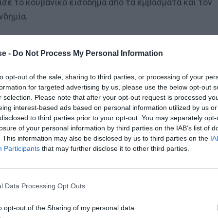
ισε το κουβανικό εισόδημα από τα εμβάσματα και τον
νδημία.
χει άρει κανέναν από τους 243 περιορισμούς που
e -
Do Not Process My Personal Information
ένα φαύλο κύκλο ζωτικών για τη διαβίωση
to opt-out of the sale, sharing to third parties, or processing of your per
 Τάρταρα, την ανεργία στα ύψη και την υγειονομική
formation for targeted advertising by us, please use the below opt-out s
r selection. Please note that after your opt-out request is processed y
eing interest-based ads based on personal information utilized by us or
πή ηλεκτροδότησης σε πολλές περιοχές ακόμα και 12
disclosed to third parties prior to your opt-out. You may separately opt-
losure of your personal information by third parties on the IAB’s list of
κρουσμάτων συνέθεσαν ένα εκρηκτικό μείγμα, με
. This information may also be disclosed by us to third parties on the
IA
διαδηλώσεων πρωτοφανούς έκτασης
. Στις 11 Ιουλίου
Participants
that may further disclose it to other third parties.
σε κάποιες μη ειρηνικές περιπτώσεις σημειώθηκαν
ομία. Η χώρα ήταν διχασμένη καθώς πολλοί άλλοι
l Data Processing Opt Outs
εράσπιση της επανάστασης», ενώ
την ίδια ώρα το
ς κατάρρευσης
. Στερούμενη την πρόσβαση στα εμβόλι
o opt-out of the Sharing of my personal data.
, με τα νέα κρούσματα 24ώρου να προσεγγίζουν