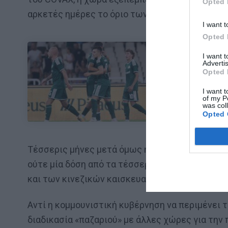
Opted 
αρκετές ημέρες το όριο των 10.000 και τους θα
I want t
Opted 
I want 
Advertis
ΜΠΑΛΑ
Opted 
Φαίνεται με τη
I want t
of my P
was col
Opted 
Τέσσερις μήνες μετά όμως η ανάκαμψη σε υγειο
ούτε μία δόση από τα τέσσερα εμβόλια που έχει
και των κινεζικών καισκευασμάτων.
Αντί η κομμουνιστική κυβέρνηση να περιμένει 
διαδικασία «παζαριού» με άλλες χώρες για την 