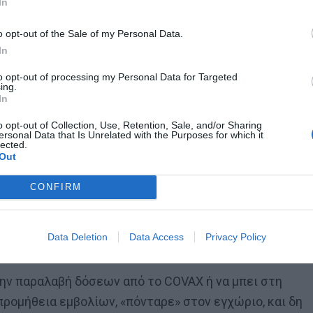
In
νάτους το αντίστοιχο των 100.
o opt-out of the Sale of my Personal Data.
In
to opt-out of processing my Personal Data for Targeted
ing.
In
 μία για τον Γιάγκουσιτς
o opt-out of Collection, Use, Retention, Sale, and/or Sharing
ersonal Data that Is Unrelated with the Purposes for which it
lected.
Out
CONFIRM
νομικό επίπεδο είναι πλήρης, χωρίς να έχει χορηγηθε
 εγκρίνει ο ΠΟΥ, ούτε καν με τη βοήθεια του ρωσικού
Data Deletion
Data Access
Privacy Policy
την παραλαβή δόσεων από το COVAX ή να μπει στη
προμήθεια εμβολίων, «πόνταρε» στον εγχώριο, και δη