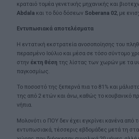
κραταιό τομέα γενετικής μηχανικής και βιοτεχ
Abdala
και το δύο δόσεων
Soberana 02
, με ενι
Εντυπωσιακά αποτελέσματα
Η εντατική εκστρατεία ανοσοποίησης του πληθυ
περασμένο Ιούλιο και μέσα σε τόσο σύντομο χρο
στην
έκτη θέση
της λίστας των χωρών με τα 
παγκοσμίως.
Το ποσοστό της ξεπερνά πια το 81% και μάλιστ
της από 2 ετών και άνω, καθώς το κουβανικό π
νήπια.
Μολονότι ο ΠΟΥ δεν έχει εγκρίνει κανένα από τ
εντυπωσιακά, τέσσερις εβδομάδες μετά τη στ
χώρας, που διήρκεσαν συνολικά 20 μήνες, αλλά