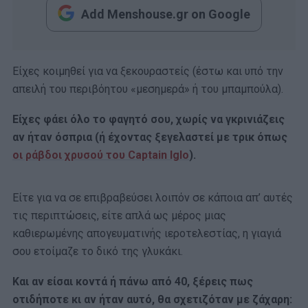
Add Menshouse.gr on Google
Είχες κοιμηθεί για να ξεκουραστείς (έστω και υπό την
απειλή του περιβόητου «μεσημερά» ή του μπαμπούλα).
Είχες φάει όλο το φαγητό σου, χωρίς να γκρινιάζεις
αν ήταν όσπρια (ή έχοντας ξεγελαστεί με τρικ όπως
oι ράβδοι χρυσού του Captain Iglo
).
Είτε για να σε επιβραβεύσει λοιπόν σε κάποια απ’ αυτές
τις περιπτώσεις, είτε απλά ως μέρος μιας
καθιερωμένης απογευματινής ιεροτελεστίας, η γιαγιά
σου ετοίμαζε το δικό της γλυκάκι.
Και αν είσαι κοντά ή πάνω από 40, ξέρεις πως
οτιδήποτε κι αν ήταν αυτό, θα σχετιζόταν με ζάχαρη: