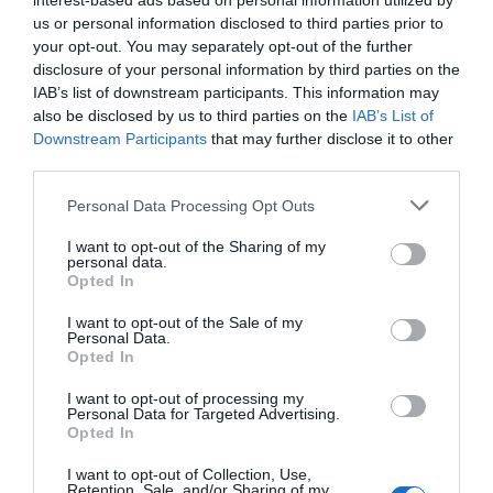
interest-based ads based on personal information utilized by
ποτήρι νερό.
us or personal information disclosed to third parties prior to
your opt-out. You may separately opt-out of the further
Τόσο εξπρές, που η γιαγιά σου προλάβαινε να στο
disclosure of your personal information by third parties on the
φτιάξει όσο εσύ δεν κρατιόσουν και ήσουν ήδη με το
IAB’s list of downstream participants. This information may
also be disclosed by us to third parties on the
IAB’s List of
ένα πόδι στην αλάνα:
Downstream Participants
that may further disclose it to other
third parties.
Μια φέτα από το μεσημεριανό ψωμί που πάντοτε
υπήρχε στο σπίτι για να συνοδεύσει τα γεύματα.
Personal Data Processing Opt Outs
Μια λεπτή στρώση βούτυρο και στην πιο light (ή πιο
I want to opt-out of the Sharing of my
personal data.
φτωχική) έκδοση, κατάβρεγμα με λίγο νερό.
Opted In
Και για φινάλε χιόνισμα με απλή κρυσταλλική ζάχαρη…
I want to opt-out of the Sale of my
Personal Data.
Opted In
I want to opt-out of processing my
Personal Data for Targeted Advertising.
Opted In
I want to opt-out of Collection, Use,
Retention, Sale, and/or Sharing of my