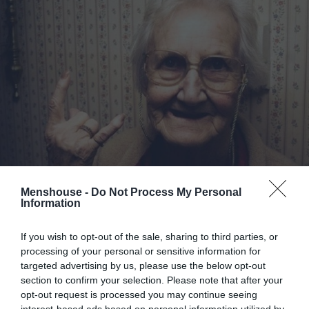
Menshouse -
Do Not Process My Personal
Information
Εξάλλου η προετοιμασία του είναι κάτι παραπάνω
από απλή.
If you wish to opt-out of the sale, sharing to third parties, or
processing of your personal or sensitive information for
Όπως θα έλεγε και παλαίμαχος αριστεροπόδαρος άσος
targeted advertising by us, please use the below opt-out
(παρομοιάζοντάς την με σαραντάρα μπαλιά στον
section to confirm your selection. Please note that after your
opt-out request is processed you may continue seeing
Χαριστέα) είναι τόσο εύκολο όσο το να βάζεις ένα