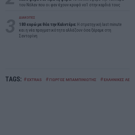
του Νόλαν που οι φαν έχουν κρυφό νο1 στην καρδιά τους
3
ΔΙΑΚΟΠΕΣ
180 ευρώ με θέα την Καλντέρα:
Η στρατηγική last minute
και η νέα πραγματικότητα αλλάζουν όσα ξέραμε στη
Σαντορίνη
TAGS:
#
#
#
EXTRAS
ΓΙΩΡΓΟΣ ΜΠΑΜΠΙΝΙΩΤΗΣ
ΕΛΛΗΝΙΚΕΣ ΛΕΞ