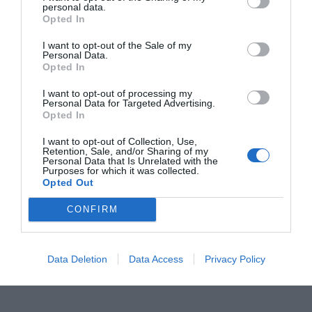
personal data.
παραδείγματα από τη ζωή βγαλμένα: 1) «Απλά τα
Opted In
πράγματα: δε θέλω θαύματα, αγάπη θέλω μόνο- να με
I want to opt-out of the Sale of my
κοιτάς να λιώνω» και 2) «Δεν πρόκειται να του κάτσω
Personal Data.
απλώς και μόνο γιατί είναι πιο όμορφος κι από τον
Opted In
Μπραντ Πιτ. Εμένα με νοιάζει το μέσα…»
I want to opt-out of processing my
Personal Data for Targeted Advertising.
Αν δεν το καταλάβατε μετά την αναφορά στην Καίτη
Opted In
Γαρμή αλλά και στον Μπραντ τον Πιτ, δεν ξέρουμε τι να
I want to opt-out of Collection, Use,
πούμε. Αλλά κάτι μας λέει ότι το πιάσατε, ε;
Retention, Sale, and/or Sharing of my
Personal Data that Is Unrelated with the
Purposes for which it was collected.
Επομένως, θερμή παράκληση: σταματήστε να λέτε
Opted Out
«απλά και μόνο» που είναι αποκρουστικό γραμματικό
CONFIRM
λάθος, όπως και να χρησιμοποιείτε το «απλώς» σαν να
είναι το «απλά».
Data Deletion
Data Access
Privacy Policy
Απλό δεν είναι;