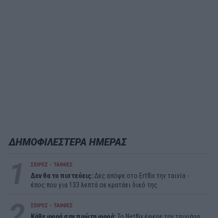
ΔΗΜΟΦΙΛΕΣΤΕΡΑ ΗΜΕΡΑΣ
1
ΣΕΙΡΕΣ - ΤΑΙΝΙΕΣ
Δεν θα το πιστεύεις:
Δες απόψε στο Ertflix την ταινία -
έπος που για 133 λεπτά σε κρατάει δικό της
2
ΣΕΙΡΕΣ - ΤΑΙΝΙΕΣ
Κάθε φορά σαν πρώτη φορά:
Το Netflix έφερε την ταινιάρα