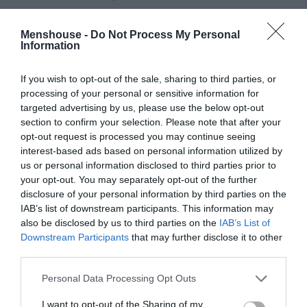
Στο «απλά» και το «απλώς», που η συντριπτική
Menshouse -
Do Not Process My Personal
πλειονότητα νομίζει πως είναι η ίδια ακριβώς λέξη και
Information
πως δεν έχει καμία μα καμία διαφορά η μία από την
άλλη.
If you wish to opt-out of the sale, sharing to third parties, or
processing of your personal or sensitive information for
Μαντέψτε, όμως: τα δύο επιρρήματα δεν είναι
targeted advertising by us, please use the below opt-out
section to confirm your selection. Please note that after your
ταυτόσημες λέξεις και, προφανέστατα, η σημασία της
opt-out request is processed you may continue seeing
μίας διαφέρει από εκείνη της σχεδόν ομόηχής της.
interest-based ads based on personal information utilized by
us or personal information disclosed to third parties prior to
Μπερδευτήκατε, έτσι;
your opt-out. You may separately opt-out of the further
disclosure of your personal information by third parties on the
Κακώς: το «απλά» σημαίνει με
απλό τρόπο
, με
IAB’s list of downstream participants. This information may
απλότητα, ενώ το
απλώς
έχει την ίδια σημασία με το
also be disclosed by us to third parties on the
IAB’s List of
Downstream Participants
that may further disclose it to other
μόνο
.
third parties.
Αρκετά ξεκάθαρο, έτσι δεν είναι;
Personal Data Processing Opt Outs
Ας το κάνουμε ακόμα πιο… λιανά, όμως, με μερικά
I want to opt-out of the Sharing of my