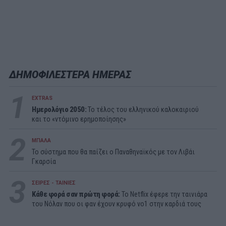
ΔΗΜΟΦΙΛΕΣΤΕΡΑ ΗΜΕΡΑΣ
1
EXTRAS
Ημερολόγιο 2050:
To τέλος του ελληνικού καλοκαιριού
και το «ντόμινο ερημοποίησης»
2
ΜΠΑΛΑ
Το σύστημα που θα παίζει ο Παναθηναϊκός με τον Λιβάι
Γκαρσία
3
ΣΕΙΡΕΣ - ΤΑΙΝΙΕΣ
Κάθε φορά σαν πρώτη φορά:
Το Netflix έφερε την ταινιάρα
του Νόλαν που οι φαν έχουν κρυφό νο1 στην καρδιά τους