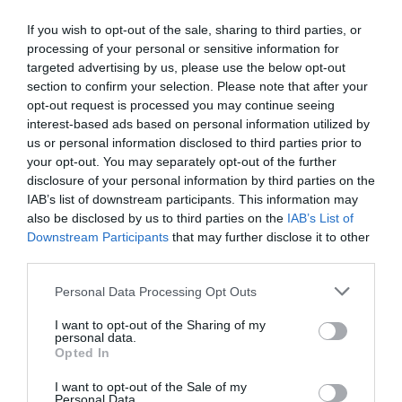
Klavdia, βάζεις μέσα στα ρούχα της τη Νάνα Μούσχουρη,
If you wish to opt-out of the sale, sharing to third parties, or
την Ελληνίδα τραγουδίστρια με τη διεθνή καριέρα με
processing of your personal or sensitive information for
πωλήσεις δίσκων που φτάνουν τα 380 εκατομμύρια. Στα
targeted advertising by us, please use the below opt-out
αστέρια όλοι αστερομάτηδες και αστερομάτες μου.
section to confirm your selection. Please note that after your
opt-out request is processed you may continue seeing
interest-based ads based on personal information utilized by
us or personal information disclosed to third parties prior to
your opt-out. You may separately opt-out of the further
disclosure of your personal information by third parties on the
IAB’s list of downstream participants. This information may
also be disclosed by us to third parties on the
IAB’s List of
Downstream Participants
that may further disclose it to other
third parties.
Personal Data Processing Opt Outs
I want to opt-out of the Sharing of my
personal data.
Opted In
Η Κlavdia και η εταιρεία της δουλεύουν πολύ το
I want to opt-out of the Sale of my
Personal Data.