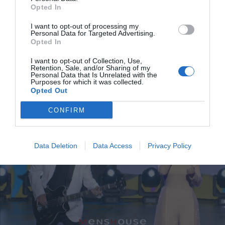
στιλιστικό της τραγουδίστριας, προσπαθούν να την
Opted In
παρουσιάσουν με συγκεκριμένα αξεσουάρ που θα την
I want to opt-out of processing my
κάνουν μοναδικά αναγνωρίσιμη. Χαρακτηριστικά είναι
Personal Data for Targeted Advertising.
τα πολύ μεγάλα γυαλιά της, σήμα κατατεθέν των
Opted In
εμφανίσεών της. Προτείνουμε να μεγαλώσουν και άλλο,
I want to opt-out of Collection, Use,
να γίνουν ακόμα πιο μοναδικά και ξεχωριστά.
Όσο
Retention, Sale, and/or Sharing of my
Personal Data that Is Unrelated with the
μεγαλύτερα, τόσο το καλύτερο
.
Purposes for which it was collected.
Opted Out
CONFIRM
Data Deletion
Data Access
Privacy Policy