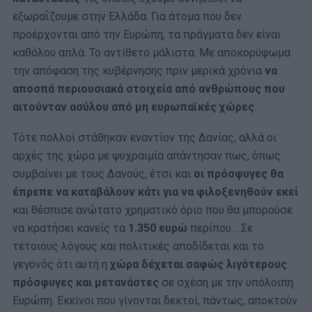
εξωραΐζουμε στην Ελλάδα. Για άτομα που δεν
προέρχονται από την Ευρώπη, τα πράγματα δεν είναι
καθόλου απλά. Το αντίθετο μάλιστα. Με αποκορύφωμα
την απόφαση της κυβέρνησης πριν μερικά χρόνια
να
αποσπά περιουσιακά στοιχεία από ανθρώπους που
αιτούνταν ασύλου από μη ευρωπαϊκές χώρες
.
Τότε πολλοί στάθηκαν εναντίον της Δανίας, αλλά οι
αρχές της χώρα με ψυχραιμία απάντησαν πως, όπως
συμβαίνει με τους Δανούς, έτσι και
οι πρόσφυγες θα
έπρεπε να καταβάλουν κάτι για να φιλοξενηθούν εκεί
και θέσπισε ανώτατο χρηματικό όριο που θα μπορούσε
να κρατήσει κανείς τα
1.350 ευρώ
περίπου… Σε
τέτοιους λόγους και πολιτικές αποδίδεται και το
γεγονός ότι αυτή η
χώρα δέχεται σαφώς λιγότερους
πρόσφυγες και μετανάστες
σε σχέση με την υπόλοιπη
Ευρώπη. Εκείνοι που γίνονται δεκτοί, πάντως, αποκτούν