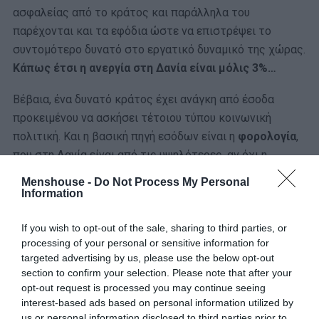
ασφαλείας από το κράτος και παράλληλα του
παρέχονται και τα εφόδια ώστε να επιστρέψει το
συντομότερο δυνατό στο εργατικό δυναμικό της χώρας.
Κάπως έτσι η ανεργία στη Δανία είναι μόλις 3%…
Βέβαια, ένα δυνατό κράτος έχει ανάγκη από έσοδα
προκειμένου να ασκήσει τέτοιου τύπου κοινωνική
πολιτική. Και η βασική πηγή εσόδων είναι η
φορολογία
,
που στη Δανία είναι από τις υψηλότερες, αν όχι η
υψηλότερη στην Ευρώπη καθώς
φτάνει στο 50%.
Menshouse -
Do Not Process My Personal
Information
Εκείνο που πάντως έχει ένα ενδιαφέρον είναι ότι δεν θα
συναντήσεις συχνά Δανό να παραπονιέται για τους
If you wish to opt-out of the sale, sharing to third parties, or
φόρους. Προφανώς, κυρίως επειδή η κουλτούρα τους
processing of your personal or sensitive information for
targeted advertising by us, please use the below opt-out
είναι τέτοια, ενώ βλέπουν πού πηγαίνουν τα χρήματά
section to confirm your selection. Please note that after your
τους. Όπως για παράδειγμα στην
υγεία
, με τον τομέα
opt-out request is processed you may continue seeing
της ιατροφαρμακευτικής περίθαλψης να αποτελεί το
interest-based ads based on personal information utilized by
απόλυτο πρότυπο. Η πρόσβαση είναι απολύτως δωρεάν
us or personal information disclosed to third parties prior to