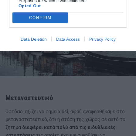
Purposes for which it was collected.
Opted Out
CONFIRM
Data Deletion
Data Access
Privacy Policy
Μεταναστευτικό
Ωστόσο, αξίζει να σημειωθεί, αφού αναφερθήκαμε στο
μεταναστατευτικό, ότι η στάση της χώρας σε αυτό το
ζήτημα
διαφέρει κατά πολύ από τις ειδυλλιακές
καταστάσεις
τις οποίες έχουμε συνηθίσει να