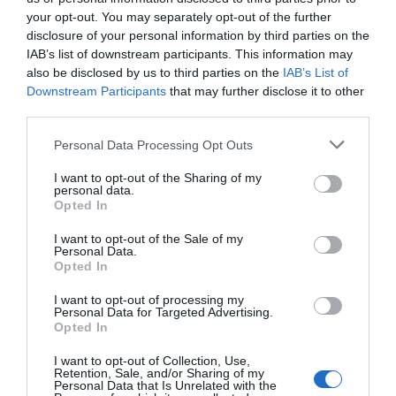
your opt-out. You may separately opt-out of the further
για όλους, συμπεριλαμβανομένων και των μεταναστών.
disclosure of your personal information by third parties on the
IAB’s list of downstream participants. This information may
Παράλληλα, δωρεάν είναι και η
παιδεία
, ενώ ακόμη και
also be disclosed by us to third parties on the
IAB’s List of
φοιτητές από το εξωτερικό (αποκλειστικά την Ευρώπη,
Downstream Participants
that may further disclose it to other
όμως) λαμβάνουν επίδομα ύψους 1.000 ευρώ το μήνα, με
third parties.
την προϋπόθεση ότι μαζί με τις σπουδές τους θα
Personal Data Processing Opt Outs
εργάζονται. Κι αυτός είναι ένας από τους λόγους που
ειδικά για μεταπτυχιακούς τίτλους σπουδών, η Δανία
I want to opt-out of the Sharing of my
personal data.
είναι
περιζήτητη
.
Opted In
Από τα πολλά ακόμα επιδόματα και βοηθήματα που
I want to opt-out of the Sale of my
Personal Data.
παρέχει το κράτος, για να μην μακρηγορούμε, ας
Opted In
αναφέρουμε αυτό για την
τεκνοποίηση
. Κάθε οικογένεια
I want to opt-out of processing my
λαμβάνει για κάθε παιδί, ανεξάρτητα από εισοδηματικά
Personal Data for Targeted Advertising.
κριτήρια, μέχρι την ενηλικίωσή του,
Opted In
συμπεριλαμβανομένων –ξανά- και των μεταναστών.
I want to opt-out of Collection, Use,
Retention, Sale, and/or Sharing of my
Personal Data that Is Unrelated with the