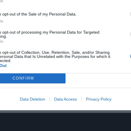
In
η
α έπρεπε να κερδίσει πέρυσι (βγήκε 3
τελικά), με
o opt-out of the Sale of my Personal Data.
τύπος έδωσε ρεσιτάλ επί σκηνής, μια από τις
In
ν διαγωνισμό. Απλώς θυμηθείτε το(ν), ήταν
to opt-out of processing my Personal Data for Targeted
ing.
In
o opt-out of Collection, Use, Retention, Sale, and/or Sharing
ersonal Data that Is Unrelated with the Purposes for which it
lected.
Out
 τον Ετιέν Καμαρά
CONFIRM
Data Deletion
Data Access
Privacy Policy