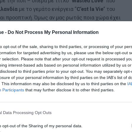
, με την ποπ – όπερα με τίτλο “
Wasted Love
” που
λανδία
με το γεμάτο ενέργεια “
C’est la Vie
” του
και προοπτική. Όμως αν μας ρωτάς ποια χώρα έχει
 να κατακτήσει την πρωτιά παρότι αυτή τη στιγμή
e -
Do Not Process My Personal Information
μέσος όρος αποδόσεων), η απάντησή μας θα ήταν η εξής
to opt-out of the sale, sharing to third parties, or processing of your per
formation for targeted advertising by us, please use the below opt-out s
r selection. Please note that after your opt-out request is processed y
ύ καλό τραγούδι: Το “
Maman
” της
Louane
. Και λέξη να
eing interest-based ads based on personal information utilized by us or
disclosed to third parties prior to your opt-out. You may separately opt-
σε κάθε λέξη, για ένα κομμάτι που σε κάνει χίλια
losure of your personal information by third parties on the IAB’s list of
υδίστρια απευθύνεται στη νεκρή μητέρα της, της λέει
. This information may also be disclosed by us to third parties on the
IA
ενό που της άφησε η απώλεια και στο φινάλε, της
Participants
that may further disclose it to other third parties.
έρα.
Ο κύκλος της ζωής, η – σαν και αυτήν δεν έχει
 πανανθρώπινο, οικουμενικό. Και η ερμηνεία της
l Data Processing Opt Outs
o opt-out of the Sharing of my personal data.
κό σε έναν διαγωνισμό όπως η Eurovision.
Έχει μένει,