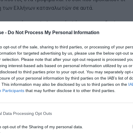
ψη των Ελλήνων καταναλωτών σε αυτά.
για «εισαγόμενο πληθωρισμό», λόγω της πανδημίας, του
ης. Και η αλήθεια είναι ότι έπειθε πάρα πολλούς, όπω
e -
Do Not Process My Personal Information
ές.
Πλέον όμως το αφήγημα έχει ξεθωριάσει.
Εδώ και
to opt-out of the sale, sharing to third parties, or processing of your per
 στην ελληνική οικονομία είναι καθαρά ενδογενείς.
formation for targeted advertising by us, please use the below opt-out s
r selection. Please note that after your opt-out request is processed y
eing interest-based ads based on personal information utilized by us or
disclosed to third parties prior to your opt-out. You may separately opt-
losure of your personal information by third parties on the IAB’s list of
. This information may also be disclosed by us to third parties on the
IA
Participants
that may further disclose it to other third parties.
 τον Ετιέν Καμαρά
l Data Processing Opt Outs
o opt-out of the Sharing of my personal data.
σκονται από τον Μάρτιο ξανά σε θετικό πρόσημο. Εκεί