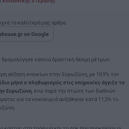
ι
κοινωνικής στέρησης
.
συχνά τα καλύτερά μας άρθρα
house.gr on Google
εν δρομολόγησε κάποια δραστική δέσμη μέτρων.
ρη αύξηση ενοικίων στην Ευρωζώνη, με 10,9% τον
 ίδιο μήνα ο πληθωρισμός στις υπηρεσίες άγγιξε το
την Ευρωζώνη
, ενώ παρά την πτώση των διεθνών
ματος για τα νοικοκυριά αυξήθηκαν κατά 11,5% το
ωζώνη.
το κόστος στα τρόφιμα και το σοκ που προκαλούν οι