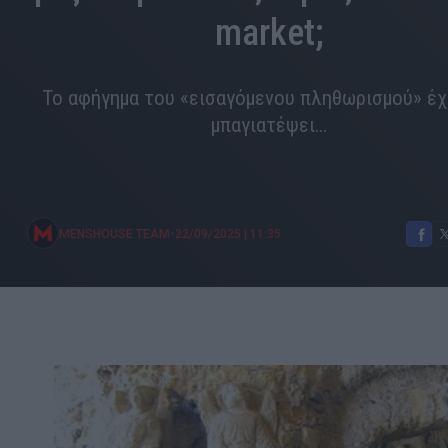
market;
Το αφήγημα του «εισαγόμενου πληθωρισμού» έχ
μπαγιατέψει...
•
MENSHOUSE TEAM
22/09/2025
|
11:35