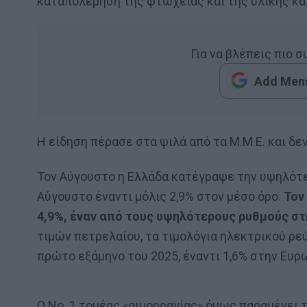
καταπολέμηση της φτώχειας και της υλικής κα
Για να βλέπεις πιο 
Add Mens
Η είδηση πέρασε στα ψιλά από τα Μ.Μ.Ε. και δ
Τον Αύγουστο η Ελλάδα κατέγραψε την υψηλότε
Αύγουστο έναντι μόλις 2,9% στον μέσο όρο.
Τον
4,9%, έναν από τους υψηλότερους ρυθμούς σ
τιμών πετρελαίου, τα τιμολόγια ηλεκτρικού ρεύ
πρώτο εξάμηνο του 2025, έναντι 1,6% στην Ευρ
Ο Νο. 1 τομέας «αιμορραγίας» όμως παραμένει 