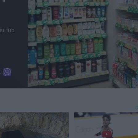
ει πια