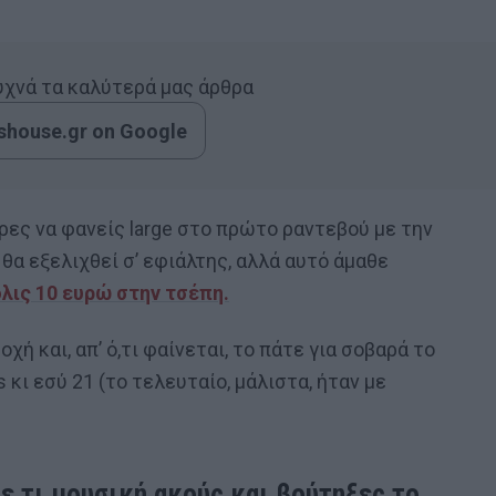
συχνά τα καλύτερά μας άρθρα
house.gr on Google
ερες να φανείς large στο πρώτο ραντεβού με την
θα εξελιχθεί σ’ εφιάλτης, αλλά αυτό άμαθε
λις 10 ευρώ στην τσέπη.
 και, απ’ ό,τι φαίνεται, το πάτε για σοβαρά το
 κι εσύ 21 (το τελευταίο, μάλιστα, ήταν με
ε τι μουσική ακούς και βούτηξες το