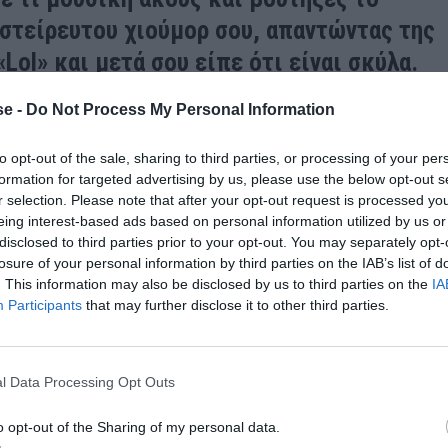
αστείρευτου χιούμορ σου, απαντώντας της
«Lol» και μετά σου είπε ότι είναι σκύλα.
e -
Do Not Process My Personal Information
 ήθελε να πάτε μαζί στα μπουζούκια σήμερα το βράδυ
ι βουτιά κάτω από το μηδέν, μιας και στο πορτοφόλι
to opt-out of the sale, sharing to third parties, or processing of your per
η αράχνη που έκανε κατάληψη στο μέρος που άλλοτε
formation for targeted advertising by us, please use the below opt-out s
r selection. Please note that after your opt-out request is processed y
γω ιστών θυμίζει το δωμάτιο του Spiderman.
eing interest-based ads based on personal information utilized by us or
disclosed to third parties prior to your opt-out. You may separately opt-
losure of your personal information by third parties on the IAB’s list of
. This information may also be disclosed by us to third parties on the
IA
Participants
that may further disclose it to other third parties.
l Data Processing Opt Outs
o opt-out of the Sharing of my personal data.