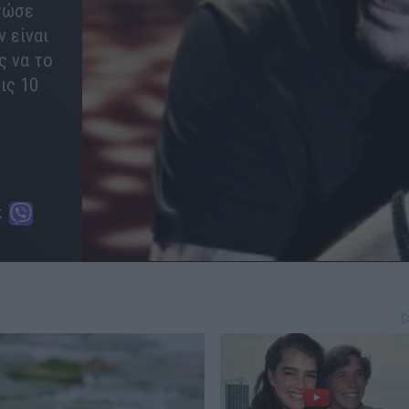
σώσε
ν είναι
ίς να το
ις 10