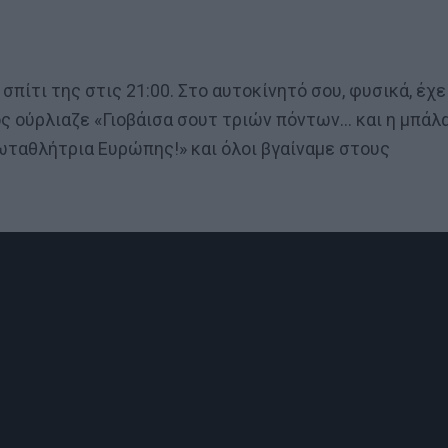
σπίτι της στις 21:00. Στο αυτοκίνητό σου, φυσικά, έχε
ος ούρλιαζε «Γιοβάισα σουτ τριών πόντων… και η μπάλ
ρωταθλήτρια Ευρώπης!» και όλοι βγαίναμε στους