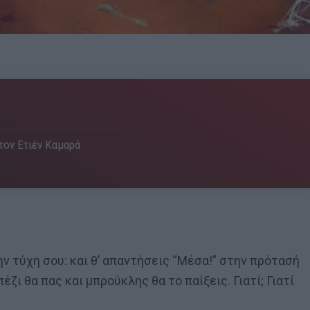
 τον Ετιέν Καμαρά
ην τύχη σου: και θ’ απαντήσεις “Μέσα!” στην πρότασή
ζι θα πας και μπρούκλης θα το παίξεις. Γιατί; Γιατί