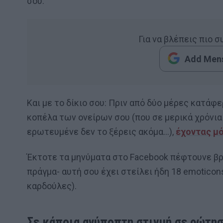
σου.
Για να βλέπεις πιο 
Add Mens
Και με το δίκιο σου: Πριν από δύο μέρες κατάφ
κοπέλα των ονείρων σου (που σε μερικά χρόνια 
ερωτευμένε δεν το ξέρεις ακόμα…),
έχοντας μό
Έκτοτε τα μηνύματα στο Facebook πέφτουνε βροχή
πράγμα- αυτή σου έχει στείλει ήδη 18 emoticons
καρδούλες).
Σε κάποια ανύποπτη στιγμή σε ρώτησ