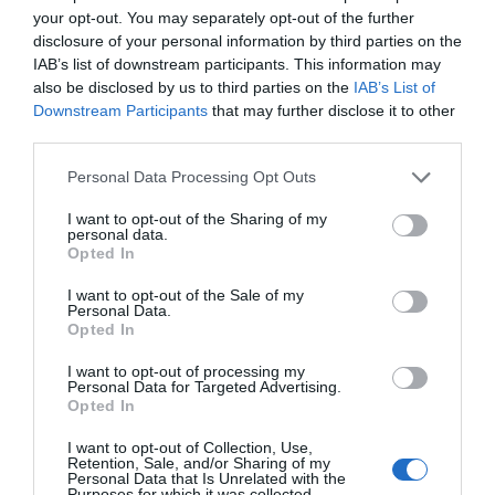
6 Με έναν μαραγκό, τον Τέρη, στο μαγαζί του, την
your opt-out. You may separately opt-out of the further
ώρα του διαλείμματος. Χαλαρή συζήτηση για το
disclosure of your personal information by third parties on the
εμπόριο ξυλείας και την ρουφιάνα την ΙΚΕΑ που
IAB’s list of downstream participants. This information may
also be disclosed by us to third parties on the
IAB’s List of
έρχεται στην χώμα μας και μας παίρνει τις δουλειές.
Downstream Participants
that may further disclose it to other
third parties.
Personal Data Processing Opt Outs
I want to opt-out of the Sharing of my
personal data.
Opted In
I want to opt-out of the Sale of my
Personal Data.
Opted In
I want to opt-out of processing my
Personal Data for Targeted Advertising.
Opted In
I want to opt-out of Collection, Use,
Retention, Sale, and/or Sharing of my
Personal Data that Is Unrelated with the
Purposes for which it was collected.