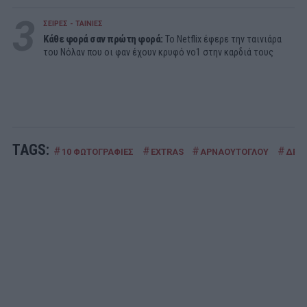
3
ΣΕΙΡΕΣ - ΤΑΙΝΙΕΣ
Κάθε φορά σαν πρώτη φορά:
Το Netflix έφερε την ταινιάρα
του Νόλαν που οι φαν έχουν κρυφό νο1 στην καρδιά τους
TAGS:
#
#
#
#
10 ΦΩΤΟΓΡΑΦΙΕΣ
EXTRAS
ΑΡΝΑΟΥΤΟΓΛΟΥ
ΔΕΣ