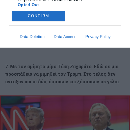
Opted Out
CONFIRM
Data Deletion
Data Access
Privacy Policy
7. Με τον αμίμητο μίμο Τάκη Ζαχαράτο. Εδώ σε μια
προσπάθεια να μιμηθεί τον Τραμπ. Στο τέλος δεν
άντεξαν και οι δύο, έσπασαν και ξέσπασαν σε γέλια.