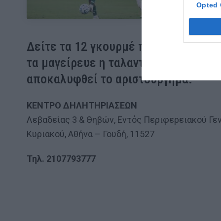
Opted 
Δείτε τα 12 γκουρμέ πιάτα που θα π
τα μαγείρευε η ταλαντούχα Ηλέκτρα
αποκαλυφθεί το αριστούργημα.
ΚΕΝΤΡΟ ΔΗΛΗΤΗΡΙΑΣΕΩΝ
Λεβαδείας 3 & Θηβών, Εντός Περιφερειακού Γε
Κυριακού, Αθήνα – Γουδή, 11527
Τηλ. 2107793777