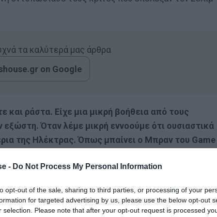
συχνά τα καλύτερά μας άρθρα
house.gr on Google
ε και ράστα. Είχε μια μικρή βοήθεια από τους
 εξώστη. Όταν λέμε μικρή εννοούμε ότι ουσιαστικά
έρια της Ηλέκτρας. Όπως μπαίνει ο Μπραν του Game
ρώων και τους κατευθύνει.
e -
Do Not Process My Personal Information
ν ίδιων των κριτών, μία μαγειρική μαριονέτα που την
to opt-out of the sale, sharing to third parties, or processing of your per
 άλλοι σεφ του εξώστη.
formation for targeted advertising by us, please use the below opt-out s
r selection. Please note that after your opt-out request is processed y