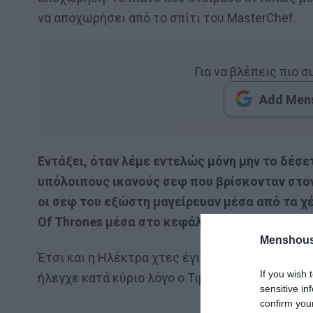
να αποχωρήσει από το σπίτι του MasterChef.
Για να βλέπεις πιο 
Add Mens
Εντάξει, όταν λέμε εντελώς μόνη μην το δέσετ
υπόλοιπους ικανούς σεφ που βρίσκονταν στον
οι σεφ του εξώστη μαγείρευαν μέσα από τα χ
Of Thrones μέσα στο κεφάλι των υπόλοιπων η
Menshous
Έτσι και η Ηλέκτρα χτες έγινε, κατά δήλωση τω
If you wish 
ήλεγχε κατά κύριο λόγο ο Τιμολέων αλλά και οι
sensitive in
confirm you