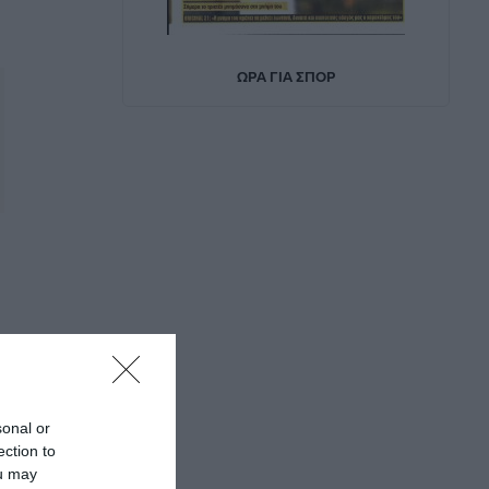
sonal or
ection to
ou may