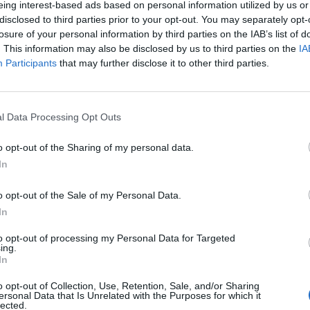
eing interest-based ads based on personal information utilized by us or
δικα στη δεκάδα. Εντάξει, ίσως να έριξε μέσα ένα
disclosed to third parties prior to your opt-out. You may separately opt-
νομίζοντας ότι είναι βανίλια. Δε θα τη σκοτώσουμε
losure of your personal information by third parties on the IAB’s list of
. This information may also be disclosed by us to third parties on the
IA
ν είχε μπερδέψει τα ντουλάπια ή σιρόπι για τον βήχα
Participants
that may further disclose it to other third parties.
ού. Αυτό δε σημαίνει ότι δεν ξέρει να μαγειρεύει σ
l Data Processing Opt Outs
είγματα πιάτων που θα έπρεπε να αντιγράψει η
o opt-out of the Sharing of my personal data.
Θα έβλεπε την πρωτότυπη συνταγή, το στήσιμό του, θα
In
00% ακρίβεια. Θα έβαζε φυσικά και τη δική της πινελιά
ρά το πιάτο.
o opt-out of the Sale of my Personal Data.
In
to opt-out of processing my Personal Data for Targeted
ing.
In
o opt-out of Collection, Use, Retention, Sale, and/or Sharing
 τον Ετιέν Καμαρά
ersonal Data that Is Unrelated with the Purposes for which it
lected.