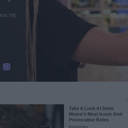
κια της