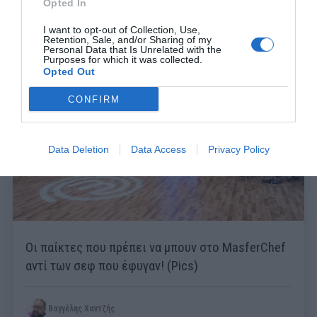
Opted In
I want to opt-out of Collection, Use,
Βαγγέλης Χαντζής
Retention, Sale, and/or Sharing of my
Personal Data that Is Unrelated with the
Purposes for which it was collected.
Opted Out
CONFIRM
Data Deletion
Data Access
Privacy Policy
Οι παίκτες που πρέπει να μπουν στο MasferChef
αντί των σεφ που έφυγαν! (Pics)
Βαγγέλης Χαντζής