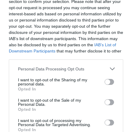
section to confirm your selection. Please note that after your
να μυρίζει ωραία η ανάσα μου και να γίνω πιο θελκτικός
opt-out request is processed you may continue seeing
interest-based ads based on personal information utilized by
και της λέω ατάκα- θανάτου.
us or personal information disclosed to third parties prior to
your opt-out. You may separately opt-out of the further
-Η οποία είναι…; Μη μας κρατάτε σε αγωνία, Θείο
disclosure of your personal information by third parties on the
Παρέα.
IAB’s list of downstream participants. This information may
also be disclosed by us to third parties on the
IAB’s List of
“How you doin’?”. Tο ’χω δει στα «Φιλαράκια» κι επειδή
Downstream Participants
that may further disclose it to other
με τη νεολαία που κάθομαι είμαστε όλοι μεταξύ μας
third parties.
φιλαράκια… Καταλαβαίνεις.
Personal Data Processing Opt Outs
https://www.youtube.com/watch?v=43wkqM27z2E&t=17s
I want to opt-out of the Sharing of my
personal data.
Opted In
-Σα να λέμε «Τζόι», δηλαδή. «Απόλαυση».
I want to opt-out of the Sale of my
Δε μου αρέσει να περιαυτολογώ, αλλά αν με δεις να
Personal Data.
Opted In
στέκομαι εκεί ανάμεσα στους 18ρηδες στα 65 μου
χρόνια, με το κοστούμι μου που χωράει εμένα κι άλλους
I want to opt-out of processing my
Personal Data for Targeted Advertising.
3 μέσα (έτσι τα φορούσαμε στα 80s) να έχει πάνω του
Opted In