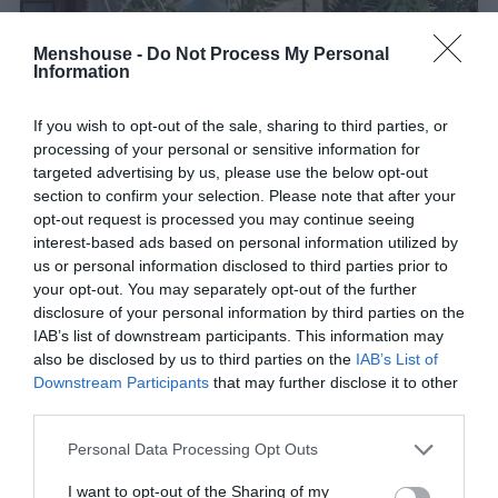
Menshouse -
Do Not Process My Personal
Information
If you wish to opt-out of the sale, sharing to third parties, or
processing of your personal or sensitive information for
targeted advertising by us, please use the below opt-out
section to confirm your selection. Please note that after your
opt-out request is processed you may continue seeing
interest-based ads based on personal information utilized by
us or personal information disclosed to third parties prior to
60 λεπτά με τον Αλέκο Συσσοβίτη:
Τα ταξίδια
your opt-out. You may separately opt-out of the further
που τον σημάδεψαν, οι απώλειες της ζωής του
disclosure of your personal information by third parties on the
και το ανικανοποίητο που τον θρέφει
IAB’s list of downstream participants. This information may
also be disclosed by us to third parties on the
IAB’s List of
Downstream Participants
that may further disclose it to other
Στέργιος Πουλερές
third parties.
Personal Data Processing Opt Outs
I want to opt-out of the Sharing of my