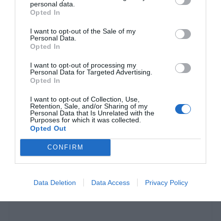
personal data.
Opted In
I want to opt-out of the Sale of my
Personal Data.
Opted In
I want to opt-out of processing my
Personal Data for Targeted Advertising.
Opted In
I want to opt-out of Collection, Use,
Η Ειρήνη Φαναριώτη έκανε τη ζωή της θέατρο και
Retention, Sale, and/or Sharing of my
Personal Data that Is Unrelated with the
μας μαθαίνει τι σημαίνει να είσαι γυναίκα over 30
Purposes for which it was collected.
Opted Out
CONFIRM
Στέργιος Πουλερές
Data Deletion
Data Access
Privacy Policy