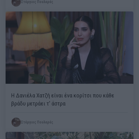
Στέργιος Πουλερές
Η Δανιέλα Χατζή είναι ένα κορίτσι που κάθε
βράδυ μετράει τ' άστρα
Στέργιος Πουλερές