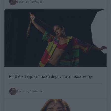
Στέργιος Πουλερές
Η LILA θα ζήσει πολλά deja vu στο μέλλον της
Στέργιος Πουλερές