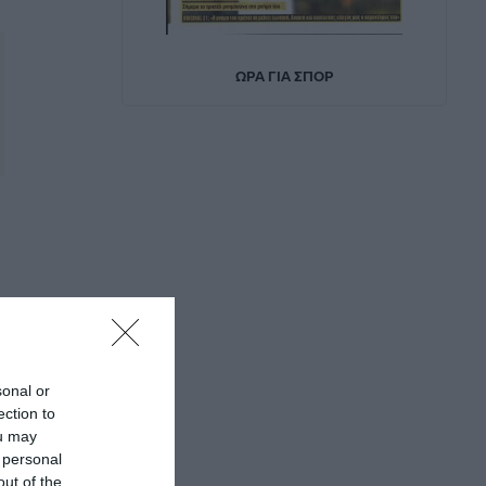
sonal or
ection to
ou may
 personal
out of the