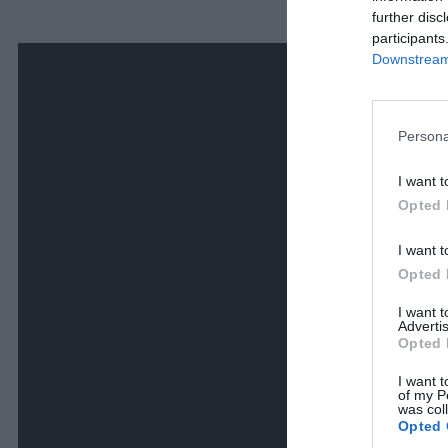
further disc
participants
Downstream 
Persona
I want t
Opted 
I want t
Opted 
I want 
Advertis
Opted 
I want t
of my P
was col
Opted 