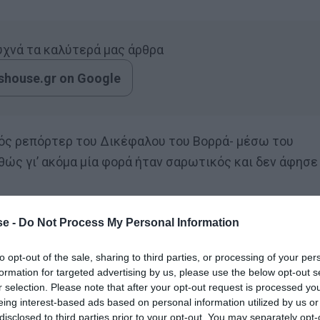
συχνά τα καλύτερά μας άρθρα
house.gr on Google
στός ρεπόρτερ του Δικέφαλου του Βορρά- μέσω του
θώς γι’ ακόμα μία φορά ήταν σαρωτικός και δεν άφησε
σε τα «τουτ»; Πώς κατάφερε να πραγματοποιήσει το
e -
Do Not Process My Personal Information
Κυριακής και πώς προσπάθησε να του βάλει
to opt-out of the sale, sharing to third parties, or processing of your per
μπής, αλλά και ο παρουσιαστής;
formation for targeted advertising by us, please use the below opt-out s
r selection. Please note that after your opt-out request is processed y
eing interest-based ads based on personal information utilized by us or
λάβετε:
disclosed to third parties prior to your opt-out. You may separately opt-