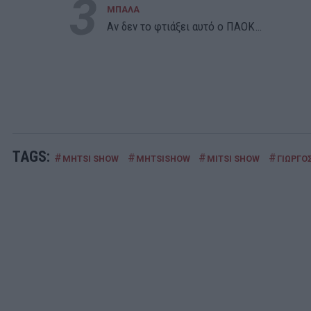
3
ΜΠΑΛΑ
Αν δεν το φτιάξει αυτό ο ΠΑΟΚ…
TAGS:
#
#
#
#
MHTSI SHOW
MHTSISHOW
MITSI SHOW
ΓΙΩΡΓΟ