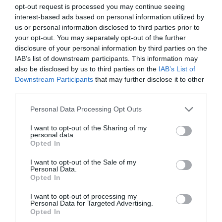
opt-out request is processed you may continue seeing
interest-based ads based on personal information utilized by
us or personal information disclosed to third parties prior to
your opt-out. You may separately opt-out of the further
disclosure of your personal information by third parties on the
IAB’s list of downstream participants. This information may
also be disclosed by us to third parties on the
IAB’s List of
Downstream Participants
that may further disclose it to other
third parties.
Οι έρευνες της αστυνομίας ξεκίνησαν αμέσως, με το
Personal Data Processing Opt Outs
Τμήμα Εγκλημάτων κατά Ιδιοκτησίας της Ασφαλείας
I want to opt-out of the Sharing of my
Αττικής
να αναλαμβάνει δράση. Όπως έγινε γνωστό, οι
personal data.
Αρχές ξεκίνησαν ανθρωποκυνηγητό προκειμένου να
Opted In
εντοπίσουν τους διαρρήκτες, οι οποίοι ήταν δύο όπως
I want to opt-out of the Sale of my
μαρτυρούσε το υλικό από τις κάμερες ασφαλείας.
Personal Data.
Opted In
Στην Εθνική Πινακοθήκη υπήρχε φύλακας, που κατέθεσε
I want to opt-out of processing my
τον τρόπο με τον οποίο αντιλήφθηκε τα γεγονότα.
Personal Data for Targeted Advertising.
Opted In
Όπως προέκυψε, οι δράστες είχαν δημιουργήσει