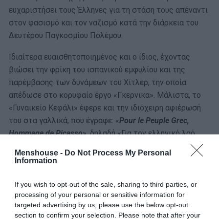
ευχαριστήσει τους Έλληνες για τη στάση τους απέναντι
στον φασισμό και τον ναζισμό κατά την διάρκεια του
Δευτέρου Παγκοσμίου Πολέμου.
Ιδιαίτερα ευαισθητοποιημένος και ο ίδιος, έχοντας
βιώσει την φρίκη του ισπανικού εμφυλίου και της
παρέμβασης των δυνάμεων του Χίτλερ, την οποία
απέδωσε στο κορυφαίο έργο «Γκερνικα». Μάλιστα, το
«Γυναικείο Κεφάλι» έφερε και την ιδιόχειρη αφιέρωσή
του στα γαλλικά, που έγραφε: «
Pour le Peuple Grec,
Hommage de Picasso
», δηλαδή «Για τον ελληνικό λαό,
Φόρος τιμής από τον Πικάσο».
Menshouse -
Do Not Process My Personal
Information
If you wish to opt-out of the sale, sharing to third parties, or
processing of your personal or sensitive information for
targeted advertising by us, please use the below opt-out
section to confirm your selection. Please note that after your