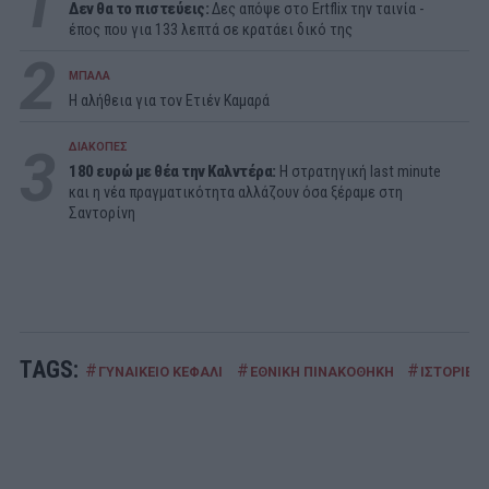
1
Δεν θα το πιστεύεις:
Δες απόψε στο Ertflix την ταινία -
έπος που για 133 λεπτά σε κρατάει δικό της
2
ΜΠΑΛΑ
Η αλήθεια για τον Ετιέν Καμαρά
3
ΔΙΑΚΟΠΕΣ
180 ευρώ με θέα την Καλντέρα:
Η στρατηγική last minute
και η νέα πραγματικότητα αλλάζουν όσα ξέραμε στη
Σαντορίνη
TAGS:
#
#
#
ΓΥΝΑΙΚΕΙΟ ΚΕΦΑΛΙ
ΕΘΝΙΚΗ ΠΙΝΑΚΟΘΗΚΗ
ΙΣΤΟΡΙΕΣ